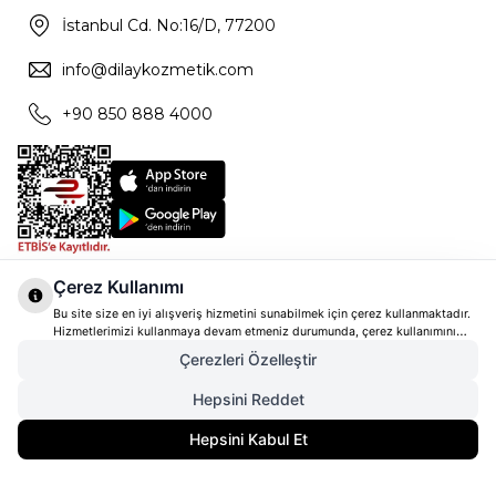
İstanbul Cd. No:16/D, 77200
info@dilaykozmetik.com
+90 850 888 4000
Çerez Kullanımı
Bu site size en iyi alışveriş hizmetini sunabilmek için çerez kullanmaktadır.
Hizmetlerimizi kullanmaya devam etmeniz durumunda, çerez kullanımını
kabul ettiğinizi varsayacağız. Çerezler hakkında daha fazla bilgi ve nasıl
Çerezleri Özelleştir
reddedeceğinizi öğrenmek için
tıklayınız
Hepsini Reddet
Hepsini Kabul Et