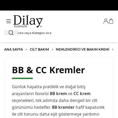
%100 Orijinal Ürün Garantisi
Giriş Ya
Sep
Ara
ANA SAYFA
CILT BAKIM
NEMLENDIRICI VE BAKIM KREMI
BB & CC Kremler
Günlük hayatta pratiklik ve doğal bitiş
arayanların favorisi
BB krem
ve
CC krem
seçenekleri, tek adımda daha dengeli bir cilt
görünümü hedefler.
BB kremler
hafif kapatıcılık
ile cilt tonunu daha eşit göstermeye yardımcı