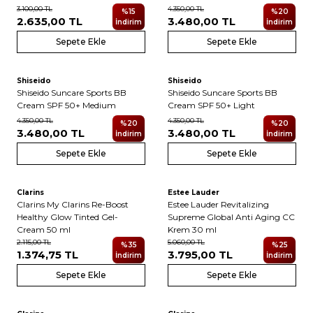
3.100,00
TL
4.350,00
TL
%
15
%
20
2.635,00
TL
3.480,00
TL
İndirim
İndirim
Sepete Ekle
Sepete Ekle
Shiseido
Shiseido
Shiseido Suncare Sports BB
Shiseido Suncare Sports BB
Cream SPF 50+ Medium
Cream SPF 50+ Light
4.350,00
TL
4.350,00
TL
%
20
%
20
3.480,00
TL
3.480,00
TL
İndirim
İndirim
Sepete Ekle
Sepete Ekle
Clarins
Estee Lauder
Clarins My Clarins Re-Boost
Estee Lauder Revitalizing
Healthy Glow Tinted Gel-
Supreme Global Anti Aging CC
Cream 50 ml
Krem 30 ml
2.115,00
TL
5.060,00
TL
%
35
%
25
1.374,75
TL
3.795,00
TL
İndirim
İndirim
Sepete Ekle
Sepete Ekle
4
4