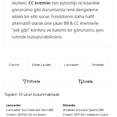
olurken;
CC kremler
ton eşitsizliği ve kızarıklık
görünümü gibi durumlarda renk dengeleme
odaklı bir etki sunar. Fondötenin daha hafif
alternatifi olarak öne çıkan BB & CC kremlerle
“yok gibi” konforu ve bakımlı bir görünümü aynı
rutinde buluşturabilirsiniz.
Clarins
Estee Lauder
Lancaster
Shiseido
Filtrele
Sırala
Toplam
10
ürün bulunmaktadır.
Lancaster
Shiseido
Lancaster Sun Delicate Skin BB
Shiseido Suncare Sports BB
Cream SPF50 50 ml Krem
Cream SPF 50+ Medium Dark