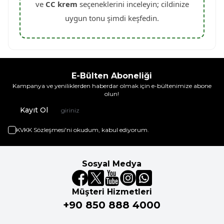
ve
CC krem
seçeneklerini inceleyin; cildinize
uygun tonu şimdi keşfedin.
E-Bülten Aboneliği
Kampanya ve yeniliklerden haberdar olmak için e-bültenimize abone
olun!
Kayıt Ol
KVKK Sözleşmesi'ni
okudum, kabul ediyorum.
Sosyal Medya
Müşteri Hizmetleri
+90 850 888 4000