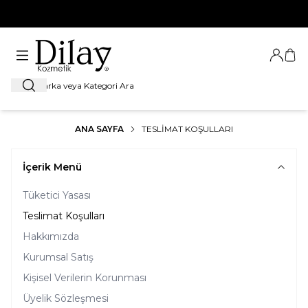
%100 Orijinal Ürün Garantisi
Giriş Ya
Sep
Ara
ANA SAYFA
TESLIMAT KOŞULLARI
İçerik Menü
Tüketici Yasası
Teslimat Koşulları
Hakkımızda
Kurumsal Satış
Kişisel Verilerin Korunması
Üyelik Sözleşmesi