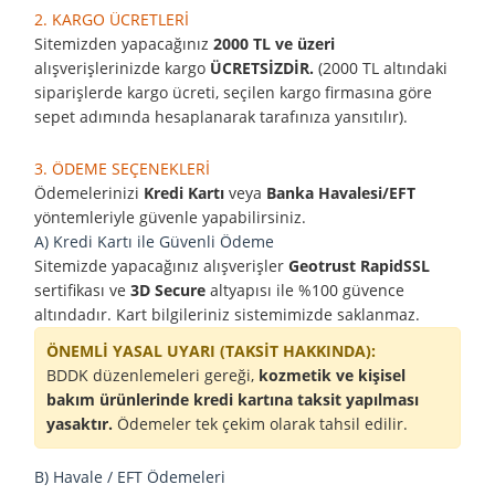
2. KARGO ÜCRETLERİ
Sitemizden yapacağınız
2000 TL ve üzeri
alışverişlerinizde kargo
ÜCRETSİZDİR.
(2000 TL altındaki
siparişlerde kargo ücreti, seçilen kargo firmasına göre
sepet adımında hesaplanarak tarafınıza yansıtılır).
3. ÖDEME SEÇENEKLERİ
Ödemelerinizi
Kredi Kartı
veya
Banka Havalesi/EFT
yöntemleriyle güvenle yapabilirsiniz.
A) Kredi Kartı ile Güvenli Ödeme
Sitemizde yapacağınız alışverişler
Geotrust RapidSSL
sertifikası ve
3D Secure
altyapısı ile %100 güvence
altındadır. Kart bilgileriniz sistemimizde saklanmaz.
ÖNEMLİ YASAL UYARI (TAKSİT HAKKINDA):
BDDK düzenlemeleri gereği,
kozmetik ve kişisel
bakım ürünlerinde kredi kartına taksit yapılması
yasaktır.
Ödemeler tek çekim olarak tahsil edilir.
B) Havale / EFT Ödemeleri