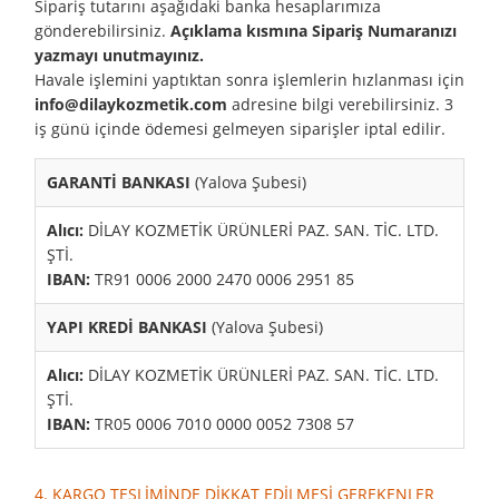
Sipariş tutarını aşağıdaki banka hesaplarımıza
gönderebilirsiniz.
Açıklama kısmına Sipariş Numaranızı
yazmayı unutmayınız.
Havale işlemini yaptıktan sonra işlemlerin hızlanması için
info@dilaykozmetik.com
adresine bilgi verebilirsiniz. 3
iş günü içinde ödemesi gelmeyen siparişler iptal edilir.
GARANTİ BANKASI
(Yalova Şubesi)
Alıcı:
DİLAY KOZMETİK ÜRÜNLERİ PAZ. SAN. TİC. LTD.
ŞTİ.
IBAN:
TR91 0006 2000 2470 0006 2951 85
YAPI KREDİ BANKASI
(Yalova Şubesi)
Alıcı:
DİLAY KOZMETİK ÜRÜNLERİ PAZ. SAN. TİC. LTD.
ŞTİ.
IBAN:
TR05 0006 7010 0000 0052 7308 57
4. KARGO TESLİMİNDE DİKKAT EDİLMESİ GEREKENLER