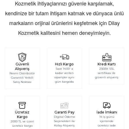
Kozmetik ihtiyaçlarınızı güvenle karşılamak,
kaliteden ödün vermeden en iyi çözümleri sunan prestijli
kendinize bir tutam ihtişam katmak ve dünyaca ünlü
bir lüks parfümeri ve kozmetik mağazasıdır. Dilay
markaların orijinal ürünlerini keşfetmek için Dilay
Kozmetik'te,
dünyanın en seçkin markalarının
yanı sıra,
Kozmetik kalitesini hemen deneyimleyin.
bu ürünleri en etkili şekilde nasıl kullanacağınıza dair
bolca uzmanlık da bulacaksınız.
Güvenli
Hızlı Kargo
Kredi Kartı
Parfüm Dünyası: Tarzınızı Yansıtan
Alışveriş
Saat 14:00' a
256Bit SSL
kadar verilen
sertifikası ile
Resmi Distribütör
siparişler aynı
güvenli alışveriş
Garantili Yetkili
İmza Kokular
gün kargoda
Satış Noktası
Koku, karakterinizi tamamlayan en özel imzanızdır.
Doğru parfümü seçmek, aynı zamanda stilinizi
Ücretsiz
Garanti Pay
İade İmkanı
Kargo
Digital Ödeme
14 iş günü
belirlemektir. Koleksiyonumuzda yer alan premium
Seçenekleri ile
içerisinde
2000 TL ve üzeri
Kolay Alışveriş
ücretsiz iade
ücretsiz kargo
markalarla kendinize bir tutam ihtişam katabilir veya