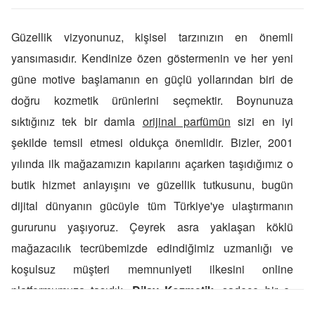
Güzellik vizyonunuz, kişisel tarzınızın en önemli
yansımasıdır. Kendinize özen göstermenin ve her yeni
güne motive başlamanın en güçlü yollarından biri de
doğru kozmetik ürünlerini seçmektir. Boynunuza
sıktığınız tek bir damla
orijinal parfümün
sizi en iyi
şekilde temsil etmesi oldukça önemlidir. Bizler, 2001
yılında ilk mağazamızın kapılarını açarken taşıdığımız o
butik hizmet anlayışını ve güzellik tutkusunu, bugün
dijital dünyanın gücüyle tüm Türkiye'ye ulaştırmanın
gururunu yaşıyoruz. Çeyrek asra yaklaşan köklü
mağazacılık tecrübemizde edindiğimiz uzmanlığı ve
koşulsuz müşteri memnuniyeti ilkesini online
platformumuza taşıdık.
Dilay Kozmetik
, sadece bir e-
ticaret sitesi değil; ihtiyaçlarınızı doğru anlayan, size