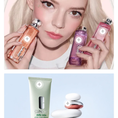
+
+
+
+
+