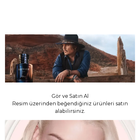
7.350,00
TL
12.200,00
TL
%
20
%
20
5.880,00
TL
9.760,00
TL
İndirim
İndirim
Sepete Ekle
Sepete Ekle
Gör ve Satın Al
Resim üzerinden beğendiğiniz ürünleri satın
alabilirsiniz.