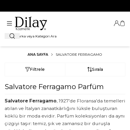
%100 Orijinal Ürün Garantisi
Giriş Ya
Sep
Ara
ANA SAYFA
SALVATORE FERRAGAMO
Filtrele
Sırala
Salvatore Ferragamo Parfüm
Salvatore Ferragamo
, 1927’de Floransa’da temelleri
atılan ve İtalyan zanaatkârlığını lüksle buluşturan
köklü bir moda evidir. Parfüm koleksiyonları da aynı
çizgiyi taşır: temiz, şık ve zamansız bir duruşla