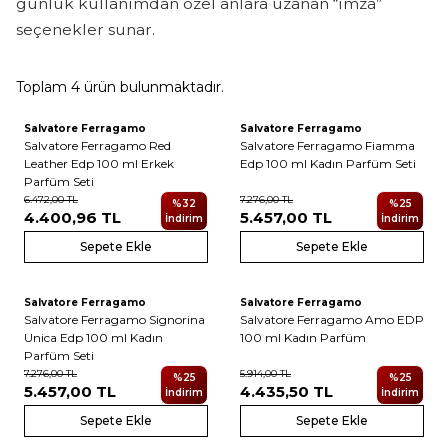
günlük kullanımdan özel anlara uzanan “imza”
seçenekler sunar.
Toplam
4
ürün bulunmaktadır.
Salvatore Ferragamo
Salvatore Ferragamo
Salvatore Ferragamo Red
Salvatore Ferragamo Fiamma
Leather Edp 100 ml Erkek
Edp 100 ml Kadın Parfüm Seti
Parfüm Seti
6.472,00
TL
7.276,00
TL
%
32
%
25
4.400,96
TL
5.457,00
TL
İndirim
İndirim
Sepete Ekle
Sepete Ekle
Salvatore Ferragamo
Salvatore Ferragamo
Salvatore Ferragamo Signorina
Salvatore Ferragamo Amo EDP
Unica Edp 100 ml Kadın
100 ml Kadın Parfüm
Parfüm Seti
7.276,00
TL
5.914,00
TL
%
25
%
25
5.457,00
TL
4.435,50
TL
İndirim
İndirim
Sepete Ekle
Sepete Ekle