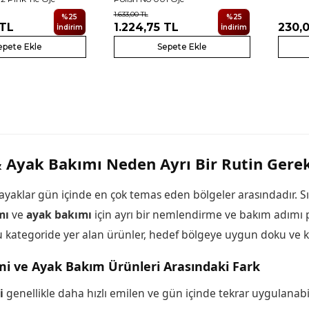
1.633,00
TL
%
25
%
25
TL
1.224,75
TL
230,
İndirim
İndirim
epete Ekle
Sepete Ekle
& Ayak Bakımı Neden Ayrı Bir Rutin Gerek
 ayaklar gün içinde en çok temas eden bölgeler arasındadır. S
mı
ve
ayak bakımı
için ayrı bir nemlendirme ve bakım adımı pl
 Bu kategoride yer alan ürünler, hedef bölgeye uygun doku ve 
mi ve Ayak Bakım Ürünleri Arasındaki Fark
i
genellikle daha hızlı emilen ve gün içinde tekrar uygulanabil