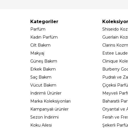
Kategoriler
Koleksiyo
Parfüm
Shiseido Koz
Kadın Parfüm
Guerlain Koz
Cilt Bakım
Clarins Kozm
Makyaj
Estee Lauder
Güneş Bakım
Clinique Kole
Erkek Bakım
Burberry Go
Saç Bakım
Pudralı ve Za
Vücut Bakım
Çiçeksi Parf
İndirimli Ürünler
Meyveli Par
Marka Koleksiyonları
Baharatlı Pa
Kampanyalı ürünler
Oryantal ve
Sezon İndirimi
Ferah ve Fre
Koku Ailesi
Şekerli Parf