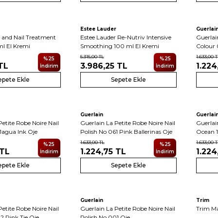
Estee Lauder
Guerlai
 and Nail Treatment
Estee Lauder Re-Nutriv Intensive
Guerlai
l El Kremi
Smoothing 100 ml El Kremi
Colour 
5.315,00
TL
1.633,00
T
%
25
%
25
TL
3.986,25
TL
1.224
İndirim
İndirim
epete Ekle
Sepete Ekle
Guerlain
Guerlai
Petite Robe Noire Nail
Guerlain La Petite Robe Noire Nail
Guerlai
Jagua Ink Oje
Polish No 061 Pink Ballerinas Oje
Ocean 1
1.633,00
TL
1.633,00
T
%
25
%
25
TL
1.224,75
TL
1.224
İndirim
İndirim
epete Ekle
Sepete Ekle
Kargo 
Guerlain
Trim
Petite Robe Noire Nail
Guerlain La Petite Robe Noire Nail
Trim M
Hızlı T
2 Pink Tie Oje
Polish No 001 Oje