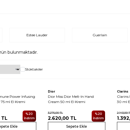
Estee Lauder
Guerlain
rün bulunmaktadır.
Stoktakiler
Yeni
Dior
Clarins
imune Power Infusing
Dior Miss Dior Melt-In Hand
Clarins
75 ml El Kremi
Cream 50 ml El Kremi
30 ml E
3.275,00
TL
2.143,00
T
%
20
%
20
TL
2.620,00
TL
1.392
İndirim
İndirim
epete Ekle
Sepete Ekle