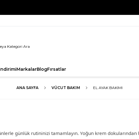
%100 Orijinal Ürün Garantisi
ndirimi
Markalar
Blog
Fırsatlar
ANA SAYFA
VÜCUT BAKIM
EL AYAK BAKIMI
ürünlerle günlük rutininizi tamamlayın. Yoğun krem dokularından 