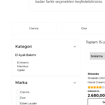
kadar farklı seçenekleri keşfedebilirsiniz.
Clarins
Dior
Toplam
15
ü
Kategori
El Ayak Bakımı
El Kremi
Manikür
Ojeler
Shiseido
Shiseido Ult
Marka
Hand Cream 
(1)
3.350,00
TL
Clarins
2.680,00
Dior
S
Estee Lauder