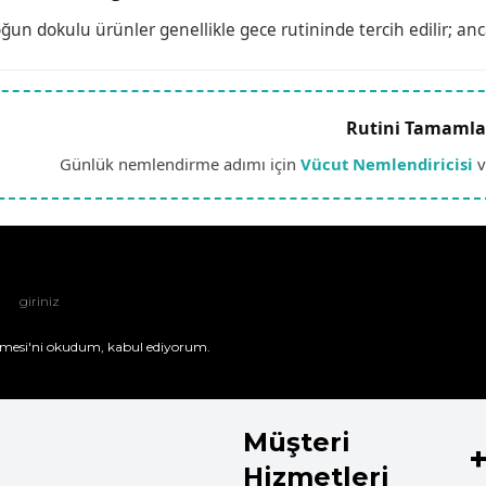
un dokulu ürünler genellikle gece rutininde tercih edilir; anca
Rutini Tamamla
Günlük nemlendirme adımı için
Vücut Nemlendiricisi
v
mesi'ni
okudum, kabul ediyorum.
Müşteri
Hizmetleri