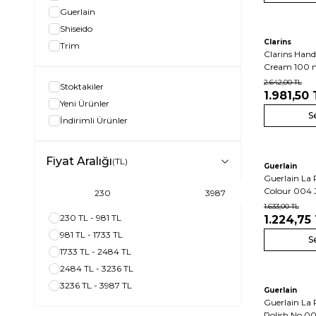
Guerlain
Shiseido
Clarins
Trim
Clarins Hand
Cream 100 m
2.642,00
TL
Stoktakiler
1.981,50
Yeni Ürünler
S
İndirimli Ürünler
Fiyat Aralığı
(TL)
Guerlain
Guerlain La 
Colour 004 
1.633,00
TL
230 TL - 981 TL
1.224,75
981 TL - 1733 TL
S
1733 TL - 2484 TL
2484 TL - 3236 TL
3236 TL - 3987 TL
Guerlain
Guerlain La 
Polish No 00