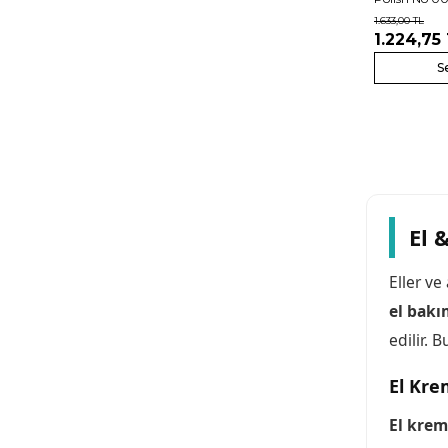
1.633,00
TL
1.224,75
S
El 
Eller ve
el bakı
edilir.
El Kre
El krem