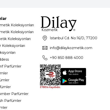
nlar
metik Koleksiyonları
metik Koleksiyonları
İstanbul Cd. No:16/D, 77200
etik Koleksiyonları
 Koleksiyonları
info@dilaykozmetik.com
ksiyonları
+90 850 888 4000
ddess
rif Parfümler
ümler
fümler
rfümler
 Amber Parfümler
sh Parfümler
ümler