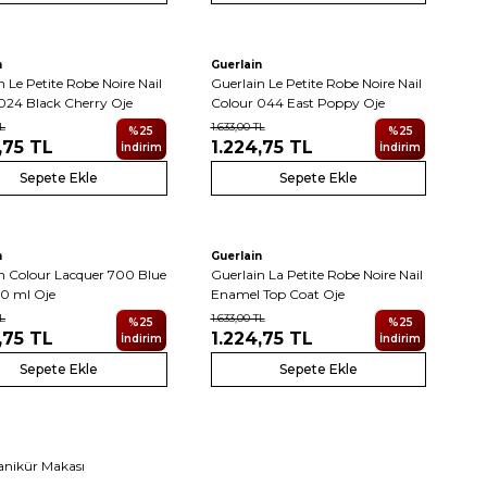
n
Guerlain
n Le Petite Robe Noire Nail
Guerlain Le Petite Robe Noire Nail
024 Black Cherry Oje
Colour 044 East Poppy Oje
L
1.633,00
TL
%
25
%
25
,75
TL
1.224,75
TL
İndirim
İndirim
Sepete Ekle
Sepete Ekle
n
Guerlain
n Colour Lacquer 700 Blue
Guerlain La Petite Robe Noire Nail
0 ml Oje
Enamel Top Coat Oje
L
1.633,00
TL
%
25
%
25
,75
TL
1.224,75
TL
İndirim
İndirim
Sepete Ekle
Sepete Ekle
Ücretsiz
anikür Makası
eslimat