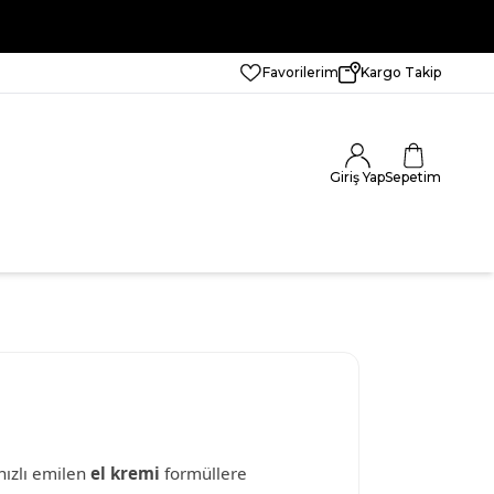
Favorilerim
Kargo Takip
Giriş Yap
Sepetim
hızlı emilen
el kremi
formüllere