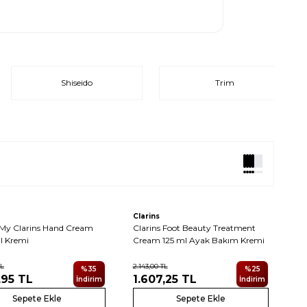
Shiseido
Trim
Clarins
 My Clarins Hand Cream
Clarins Foot Beauty Treatment
l Kremi
Cream 125 ml Ayak Bakım Kremi
L
2.143,00
TL
%
35
%
25
,95
TL
1.607,25
TL
İndirim
İndirim
Sepete Ekle
Sepete Ekle