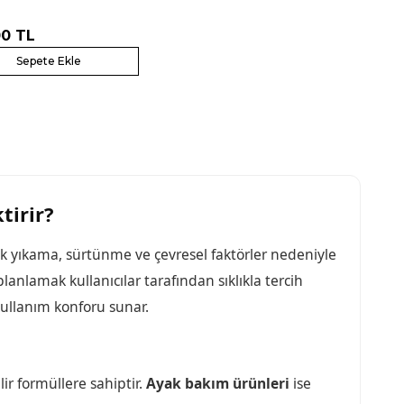
00
TL
Sepete Ekle
tirir?
ık yıkama, sürtünme ve çevresel faktörler nedeniyle
anlamak kullanıcılar tarafından sıklıkla tercih
kullanım konforu sunar.
ir formüllere sahiptir.
Ayak bakım ürünleri
ise