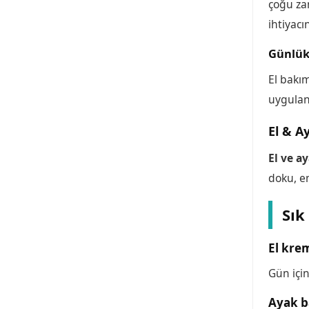
çoğu za
ihtiyacı
Günlük
El bakım
uygulan
El & A
El ve a
doku, em
Sık
El krem
Gün için
Ayak b