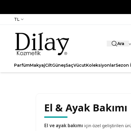
TL
Ara
Parfüm
Makyaj
Cilt
Güneş
Saç
Vücut
Koleksiyonlar
Sezon İ
El & Ayak Bakımı
El ve ayak bakımı
için özel geliştirilen 