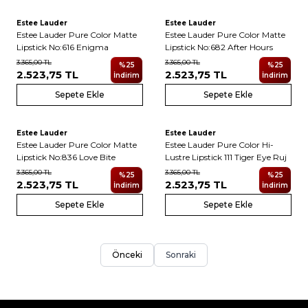
Estee Lauder
Estee Lauder
Estee Lauder Pure Color Matte
Estee Lauder Pure Color Matte
Lipstick No:616 Enigma
Lipstick No:682 After Hours
3.365,00
TL
3.365,00
TL
%
25
%
25
2.523,75
TL
2.523,75
TL
İndirim
İndirim
Sepete Ekle
Sepete Ekle
Estee Lauder
Estee Lauder
Estee Lauder Pure Color Matte
Estee Lauder Pure Color Hi-
Lipstick No:836 Love Bite
Lustre Lipstick 111 Tiger Eye Ruj
3.365,00
TL
3.365,00
TL
%
25
%
25
2.523,75
TL
2.523,75
TL
İndirim
İndirim
Sepete Ekle
Sepete Ekle
Önceki
Sonraki