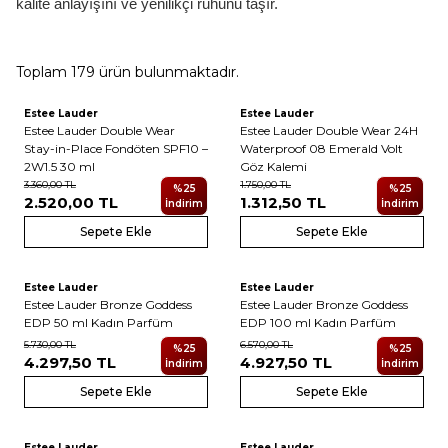
kalite anlayışını ve yenilikçi ruhunu taşır.
Toplam
179
ürün bulunmaktadır.
7
8
Estee Lauder
Estee Lauder
Yeni
Yeni
Estee Lauder Double Wear
Estee Lauder Double Wear 24H
Stay-in-Place Fondöten SPF10 –
Waterproof 08 Emerald Volt
2W1.5 30 ml
Göz Kalemi
3.360,00
TL
1.750,00
TL
%
25
%
25
2.520,00
TL
1.312,50
TL
İndirim
İndirim
Sepete Ekle
Sepete Ekle
2
2
Estee Lauder
Estee Lauder
Yeni
Yeni
Estee Lauder Bronze Goddess
Estee Lauder Bronze Goddess
EDP 50 ml Kadın Parfüm
EDP 100 ml Kadın Parfüm
5.730,00
TL
6.570,00
TL
%
25
%
25
4.297,50
TL
4.927,50
TL
İndirim
İndirim
Sepete Ekle
Sepete Ekle
3
Estee Lauder
Estee Lauder