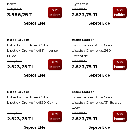
Kremi
Dynamic
5.315,00
TL
3.365,00
TL
%
25
%
25
3.986,25
TL
2.523,75
TL
İndirim
İndirim
Sepete Ekle
Sepete Ekle
Estee Lauder
Estee Lauder
Estee Lauder Pure Color
Estee Lauder Pure Color
Lipstick Creme No:561 Intense
Lipstick Creme No:260
Nude
Eccentric
3.365,00
TL
3.365,00
TL
%
25
%
25
2.523,75
TL
2.523,75
TL
İndirim
İndirim
Sepete Ekle
Sepete Ekle
Estee Lauder
Estee Lauder
Estee Lauder Pure Color
Estee Lauder Pure Color
Lipstick Creme No:520 Carnal
Lipstick Creme No:131 Bois de
Rose
3.365,00
TL
3.365,00
TL
%
25
%
25
2.523,75
TL
2.523,75
TL
İndirim
İndirim
Sepete Ekle
Sepete Ekle