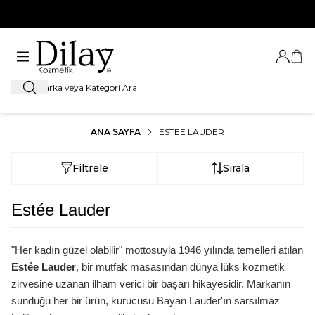
%100 Orijinal Ürün Garantisi
Giriş Ya
Sep
Ara
ANA SAYFA
ESTEE LAUDER
Filtrele
Sırala
Estée Lauder
"Her kadın güzel olabilir" mottosuyla 1946 yılında temelleri atılan
Estée Lauder
, bir mutfak masasından dünya lüks kozmetik
zirvesine uzanan ilham verici bir başarı hikayesidir. Markanın
sunduğu her bir ürün, kurucusu Bayan Lauder'ın sarsılmaz