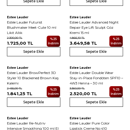
Sepete Ekle
Sepete Ekle
3
Estee Lauder
Estee Lauder
Yeni
Yeni
Estée Lauder Futurist
Estee Lauder Advanced Night
Blushmaker Meet-Cute 10 ml
Repair Eye Lift Sculpt Göz
Likit Allık
Kremi 15 ml
2.300,00
TL
4.866,10
TL
%
25
%
25
1.725,00
TL
3.649,58
TL
İndirim
İndirim
Sepete Ekle
Sepete Ekle
Estee Lauder
Estee Lauder
Estee Lauder BrowPerfect 3D
Estée Lauder Double Wear
Styler 10 Blackened Brown Kaş
Stay-in-Place Fondöten SPF10 –
Kalemi
4W3 Henna – 30 ml
2.455,00
TL
3.360,00
TL
%
25
%
25
1.841,25
TL
2.520,00
TL
İndirim
İndirim
Sepete Ekle
Sepete Ekle
Estee Lauder
Estee Lauder
Estee Lauder Re-Nutriv
Estee Lauder Pure Color
Intensive Smoothing 100 ml El
Lipstick Creme No:410