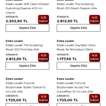
Yeni
Yeni
Estee Lauder Soft Clean Infusion
Estee Lauder The Sculpting
Hydrating Essence 400 ml
Blush 310 Peach Passion Allık
Losyon
3.070,00
TL
3.750,00
TL
%
25
%
25
2.302,50
TL
2.812,50
TL
İndirim
İndirim
Sepete Ekle
Sepete Ekle
3
Estee Lauder
Estee Lauder
Yeni
Yeni
Estee Lauder The Sculpting
Estee Lauder DayWear Glow
Blush 220 Pink Kiss Allık
Boost Jel Temizleyici 125ml
3.750,00
TL
1.570,00
TL
%
25
%
25
2.812,50
TL
1.177,50
TL
İndirim
İndirim
Sepete Ekle
Sepete Ekle
3
3
Estee Lauder
Estee Lauder
Yeni
Yeni
Estée Lauder Futurist
Estée Lauder Futurist
Blushmaker Stolen Glance 10
Blushmaker Across The
ml Likit Allık
Dancefloor 10 ml Likit Allık
2.300,00
TL
2.300,00
TL
%
25
%
25
1.725,00
TL
1.725,00
TL
İndirim
İndirim