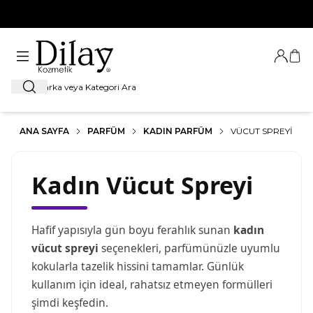
%100 Orijinal Ürün Garantisi
Giriş Ya
Sep
Ara
ANA SAYFA
PARFÜM
KADIN PARFÜM
VÜCUT SPREYI
Kadın Vücut Spreyi
Hafif yapısıyla gün boyu ferahlık sunan
kadın
vücut spreyi
seçenekleri, parfümünüzle uyumlu
kokularla tazelik hissini tamamlar. Günlük
kullanım için ideal, rahatsız etmeyen formülleri
şimdi keşfedin.