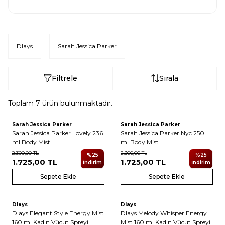
Dlays
Sarah Jessica Parker
Filtrele
Sırala
Toplam
7
ürün bulunmaktadır.
Sarah Jessica Parker
Sarah Jessica Parker
Sarah Jessica Parker Lovely 236
Sarah Jessica Parker Nyc 250
ml Body Mist
ml Body Mist
2.300,00
TL
2.300,00
TL
%
25
%
25
1.725,00
TL
1.725,00
TL
İndirim
İndirim
Sepete Ekle
Sepete Ekle
Dlays
Dlays
Dlays Elegant Style Energy Mist
Dlays Melody Whisper Energy
160 ml Kadın Vücut Spreyi
Mist 160 ml Kadın Vücut Spreyi