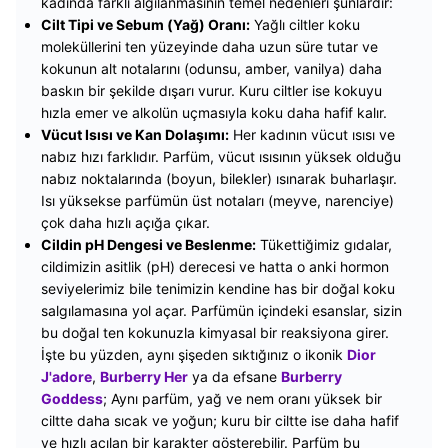
kadında farklı algılanmasının temel nedenleri şunlardır:
Cilt Tipi ve Sebum (Yağ) Oranı:
Yağlı ciltler koku
moleküllerini ten yüzeyinde daha uzun süre tutar ve
kokunun alt notalarını (odunsu, amber, vanilya) daha
baskın bir şekilde dışarı vurur. Kuru ciltler ise kokuyu
hızla emer ve alkolün uçmasıyla koku daha hafif kalır.
Vücut Isısı ve Kan Dolaşımı:
Her kadının vücut ısısı ve
nabız hızı farklıdır. Parfüm, vücut ısısının yüksek olduğu
nabız noktalarında (boyun, bilekler) ısınarak buharlaşır.
Isı yüksekse parfümün üst notaları (meyve, narenciye)
çok daha hızlı açığa çıkar.
Cildin pH Dengesi ve Beslenme:
Tükettiğimiz gıdalar,
cildimizin asitlik (pH) derecesi ve hatta o anki hormon
seviyelerimiz bile tenimizin kendine has bir doğal koku
salgılamasına yol açar. Parfümün içindeki esanslar, sizin
bu doğal ten kokunuzla kimyasal bir reaksiyona girer.
İşte bu yüzden, aynı şişeden sıktığınız o ikonik
Dior
J'adore
,
Burberry Her
ya da efsane
Burberry
Goddess
; Aynı parfüm, yağ ve nem oranı yüksek bir
ciltte daha sıcak ve yoğun; kuru bir ciltte ise daha hafif
ve hızlı açılan bir karakter gösterebilir. Parfüm bu