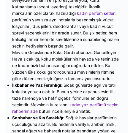
seviyede tutmanın en profesyonel yolu, koku
katmanlama (scent layering) tekniğidir. İkonik
markaların özel olarak hazırladığı
kadın parfüm setleri
,
parfümün yanı sıra aynı notalarla bezenmiş şık vücut
losyonları, duş jelleri, deodorantlar veya kadın vücut
spreyi seçeneklerini bir arada sunar. Bu şık setler, hem
kalıcılığı artırır hem de sevdiklerinize sunabileceğiniz en
seçkin hediyelerin başında gelir.
Mevsim Geçişlerinde Koku Gardırobunuzu Güncelleyin
Hava sıcaklığı, koku moleküllerinin havada ve teninizde
ne kadar hızlı buharlaşacağını doğrudan etkiler. Bu
yüzden lüks koku gardırobunuzu mevsimlerin ritmine
göre düzenlemek şıklığınızın tamamlayıcı unsurudur.
İlkbahar ve Yaz Ferahlığı:
Sıcak günlerde ağır ve tatlı
kokular yorucu olabilir. Bunun yerine okyanus esintili,
taze narenciye ve hafif çiçeksi formüller en doğru
seçimdir. Mevsimin kurallarını
kadın yaz parfümü seçim
rehberimizde
bütün incelikleriyle anlattık.
Sonbahar ve Kış Sıcaklığı:
Soğuk havalar parfümlerin
uçuculuğunu azaltır. Bu nedenle vanilya, amber, misk,
sandal ağacı ve baharatlı notalar barındıran yoğun ve