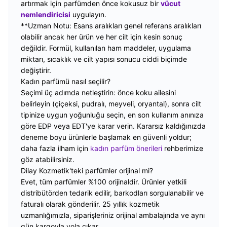
artırmak için parfümden önce kokusuz bir
vücut
nemlendiricisi
uygulayın.
**Uzman Notu: Esans aralıkları genel referans aralıkları
olabilir ancak her ürün ve her cilt için kesin sonuç
değildir. Formül, kullanılan ham maddeler, uygulama
miktarı, sıcaklık ve cilt yapısı sonucu ciddi biçimde
değiştirir.
Kadın parfümü nasıl seçilir?
Seçimi üç adımda netleştirin: önce koku ailesini
belirleyin (çiçeksi, pudralı, meyveli, oryantal), sonra cilt
tipinize uygun yoğunluğu seçin, en son kullanım anınıza
göre EDP veya EDT'ye karar verin. Kararsız kaldığınızda
deneme boyu ürünlerle başlamak en güvenli yoldur;
daha fazla ilham için
kadın parfüm önerileri
rehberimize
göz atabilirsiniz.
Dilay Kozmetik'teki parfümler orijinal mi?
Evet, tüm parfümler %100 orijinaldir. Ürünler yetkili
distribütörden tedarik edilir, barkodları sorgulanabilir ve
faturalı olarak gönderilir. 25 yıllık kozmetik
uzmanlığımızla, siparişleriniz orijinal ambalajında ve aynı
gün kargoyla yola çıkar.