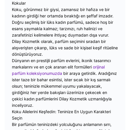
Kokular
Koku, görünmez bir giysi, zamansız bir hafıza ve bir
kadının girdiği her ortamda bıraktığı en şeffaf imzadır.
Doğru seçilmiş bir lüks kadın parfümü, sadece hoş bir
esans yaymakla kalmaz; tarzınızı, ruh halinizi ve
zarafetinizi kelimelere ihtiyaç duymadan dışa vurur.
Dilay Kozmetik olarak, parfüm seçimini sıradan bir
alışverişten çıkarıp, lüks ve sade bir kişisel keşif ritüeline
dönüştürüyoruz.
Dünyanın en prestijli parfüm evlerini, ikonik tasarımcı
markalarını ve en çok aranan elit formülleri
orijinal
parfüm koleksiyonumuzda
bir araya getirdik. Aradığınız
ister taze bir bahar esintisi, ister sıcak bir kış sarmalı
olsun; teninizle mükemmel uyumu yakalayacak,
girdiğiniz her yerde bakışları üzerinize çekecek en
çekici kadın parfümlerini Dilay Kozmetik uzmanlığıyla
inceliyoruz.
Koku Ailelerini Keşfedin: Teninize En Uygun Karakteri
Seçin
Bir parfümün teninizdeki yolculuğunu anlamanın sırrı,