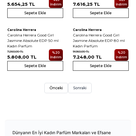
5.654,25
TL
7.616,25
TL
İndirim
İndirim
Sepete Ekle
Sepete Ekle
Carolina Herrera
Carolina Herrera
Yeni
Yeni
Carolina Herrera Good Girl
Carolina Herrera Good Girl
Jasmine Absolute EDP 50 ml
Jasmine Absolute EDP 80 ml
Kadın Parfüm
Kadın Parfüm
7.260,00
TL
9.060,00
TL
%
20
%
20
5.808,00
TL
7.248,00
TL
İndirim
İndirim
Sepete Ekle
Sepete Ekle
Önceki
Sonraki
Dünyanın En İyi Kadın Parfüm Markaları ve Efsane