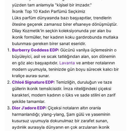
yüzden tam anlamıyla "kişisel bir imzadır."
İkonik Top 10 Kadın Parfümü Seçkimiz
Lüks parfüm dünyasında bazı başyapıtlar, trendlerin
ötesine geçerek zamansız birer efsaneye dönüşmüştür.
Dilay Kozmetik'in seçkin koleksiyonunda yer alan bu
ikonik formüller, her kadının koku gardırobunda mutlaka
bulunması gereken birer sanat eseridir.
Burberry Goddess EDP
:
Gücünü vanilya üçlemesinin o
büyüleyici, asil ve sıcak tatlılığından alan, son dönemin
en göz alıcı başyapıtıdır.
Lavanta
ve amber notalarının
modern uyumuyla, teninizde gün boyu sürecek kalıcı bir
kraliçe aurası sunar.
Chloé Signature EDP
:
Temizliğin, duruluğun ve taze
güllerin ikonik temsilcisidir. İmza niteliğindeki çiçeksi
karakteri, modern kadının o lüks ve sade stilini en zarif
şekilde tamamlar.
Dior J'adore EDP
:
Çiçeksi notaların altın oranla
harmanlandığı; ylang-ylang, Şam gülü ve yaseminin
kusursuz uyumuyla dokunulmaz bir zarafet sunan,
aydınlık aurasıyla dünyanın en çok arzulanan ikonik