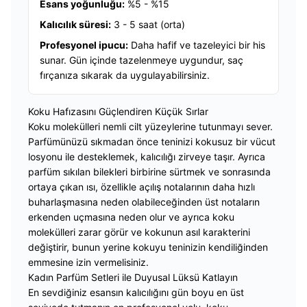
Esans yoğunluğu:
%5 - %15
Kalıcılık süresi:
3 - 5 saat (orta)
Profesyonel ipucu:
Daha hafif ve tazeleyici bir his
sunar. Gün içinde tazelenmeye uygundur, saç
fırçanıza sıkarak da uygulayabilirsiniz.
Koku Hafızasını Güçlendiren Küçük Sırlar
Koku molekülleri nemli cilt yüzeylerine tutunmayı sever.
Parfümünüzü sıkmadan önce teninizi kokusuz bir vücut
losyonu ile desteklemek, kalıcılığı zirveye taşır. Ayrıca
parfüm sıkılan bilekleri birbirine sürtmek ve sonrasında
ortaya çıkan ısı, özellikle açılış notalarının daha hızlı
buharlaşmasına neden olabileceğinden üst notaların
erkenden uçmasına neden olur ve ayrıca koku
molekülleri zarar görür ve kokunun asıl karakterini
değiştirir, bunun yerine kokuyu teninizin kendiliğinden
emmesine izin vermelisiniz.
Kadın Parfüm Setleri ile Duyusal Lüksü Katlayın
En sevdiğiniz esansın kalıcılığını gün boyu en üst