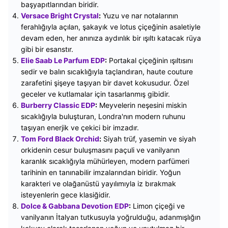
başyapıtlarından biridir.
Versace Bright Crystal
:
Yuzu ve nar notalarının
ferahlığıyla açılan, şakayık ve lotus çiçeğinin asaletiyle
devam eden, her anınıza aydınlık bir ışıltı katacak rüya
gibi bir esanstır.
Elie Saab Le Parfum EDP
:
Portakal çiçeğinin ışıltısını
sedir ve balın sıcaklığıyla taçlandıran, haute couture
zarafetini şişeye taşıyan bir davet kokusudur. Özel
geceler ve kutlamalar için tasarlanmış gibidir.
Burberry Classic EDP
:
Meyvelerin neşesini miskin
sıcaklığıyla buluşturan, Londra'nın modern ruhunu
taşıyan enerjik ve çekici bir imzadır.
Tom Ford Black Orchid
:
Siyah trüf, yasemin ve siyah
orkidenin cesur buluşmasını paçuli ve vanilyanın
karanlık sıcaklığıyla mühürleyen, modern parfümeri
tarihinin en tanınabilir imzalarından biridir. Yoğun
karakteri ve olağanüstü yayılımıyla iz bırakmak
isteyenlerin gece klasiğidir.
Dolce & Gabbana Devotion EDP
:
Limon çiçeği ve
vanilyanın İtalyan tutkusuyla yoğrulduğu, adanmışlığın