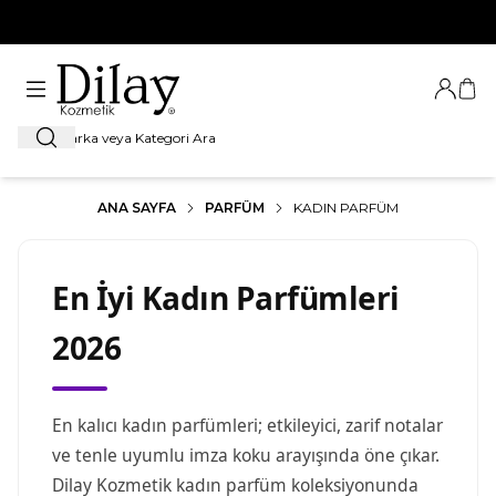
%100 Orijinal Ürün Garantisi
Giriş Ya
Sep
Ara
ANA SAYFA
PARFÜM
KADIN PARFÜM
En İyi Kadın Parfümleri
2026
En kalıcı kadın parfümleri; etkileyici, zarif notalar
ve tenle uyumlu imza koku arayışında öne çıkar.
Dilay Kozmetik kadın parfüm koleksiyonunda