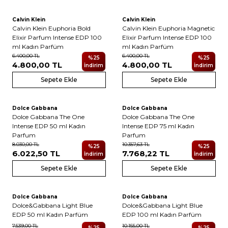
Calvin Klein
Calvin Klein
Yeni
Yeni
Calvin Klein Euphoria Bold
Calvin Klein Euphoria Magnetic
Elixir Parfum Intense EDP 100
Elixir Parfum Intense EDP 100
ml Kadın Parfüm
ml Kadın Parfüm
6.400,00
TL
6.400,00
TL
%
25
%
25
4.800,00
TL
4.800,00
TL
İndirim
İndirim
Sepete Ekle
Sepete Ekle
2
2
Dolce Gabbana
Dolce Gabbana
Yeni
Yeni
Dolce Gabbana The One
Dolce Gabbana The One
Intense EDP 50 ml Kadın
Intense EDP 75 ml Kadın
Parfum
Parfum
8.030,00
TL
10.357,63
TL
%
25
%
25
6.022,50
TL
7.768,22
TL
İndirim
İndirim
Sepete Ekle
Sepete Ekle
Dolce Gabbana
Dolce Gabbana
Yeni
Yeni
Dolce&Gabbana Light Blue
Dolce&Gabbana Light Blue
EDP 50 ml Kadın Parfüm
EDP 100 ml Kadın Parfüm
7.539,00
TL
10.155,00
TL
%
25
%
25