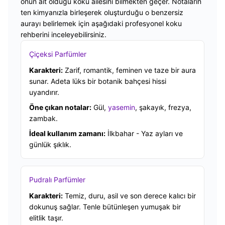
onun ait olduğu koku ailesini bilmekten geçer. Notaların
ten kimyanızla birleşerek oluşturduğu o benzersiz
aurayı belirlemek için aşağıdaki profesyonel koku
rehberini inceleyebilirsiniz.
Çiçeksi Parfümler
Karakteri:
Zarif, romantik, feminen ve taze bir aura
sunar. Adeta lüks bir botanik bahçesi hissi
uyandırır.
Öne çıkan notalar:
Gül,
yasemin
, şakayık, frezya,
zambak.
İdeal kullanım zamanı:
İlkbahar - Yaz ayları ve
günlük şıklık.
Pudralı Parfümler
Karakteri:
Temiz, duru, asil ve son derece kalıcı bir
dokunuş sağlar. Tenle bütünleşen yumuşak bir
elitlik taşır.