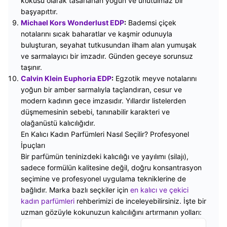
kokusu olarak tasarlanan yoğun ve unutulmaz bir
başyapıttır.
Michael Kors Wonderlust EDP
:
Bademsi çiçek
notalarını sıcak baharatlar ve kaşmir odunuyla
buluşturan, seyahat tutkusundan ilham alan yumuşak
ve sarmalayıcı bir imzadır. Günden geceye sorunsuz
taşınır.
Calvin Klein Euphoria EDP
:
Egzotik meyve notalarını
yoğun bir amber sarmalıyla taçlandıran, cesur ve
modern kadının gece imzasıdır. Yıllardır listelerden
düşmemesinin sebebi, tanınabilir karakteri ve
olağanüstü kalıcılığıdır.
En Kalıcı Kadın Parfümleri Nasıl Seçilir? Profesyonel
İpuçları
Bir parfümün teninizdeki kalıcılığı ve yayılımı (silajı),
sadece formülün kalitesine değil, doğru konsantrasyon
seçimine ve profesyonel uygulama tekniklerine de
bağlıdır. Marka bazlı seçkiler için
en kalıcı ve çekici
kadın parfümleri
rehberimizi de inceleyebilirsiniz. İşte bir
uzman gözüyle kokunuzun kalıcılığını artırmanın yolları: