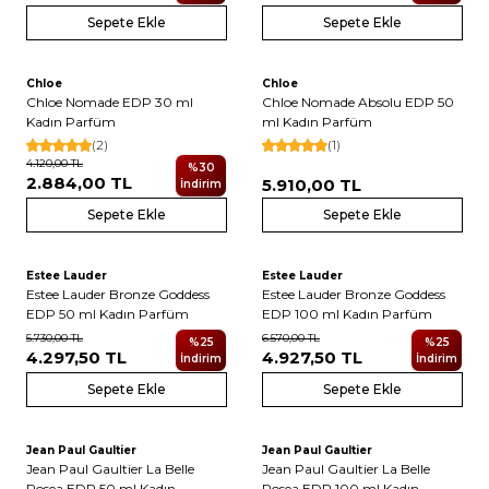
Sepete Ekle
Sepete Ekle
5
Chloe
Chloe
Chloe Nomade EDP 30 ml
Chloe Nomade Absolu EDP 50
Kadın Parfüm
ml Kadın Parfüm
(2)
(1)
4.120,00
TL
%
30
2.884,00
TL
5.910,00
TL
İndirim
Sepete Ekle
Sepete Ekle
2
2
Estee Lauder
Estee Lauder
Yeni
Yeni
Estee Lauder Bronze Goddess
Estee Lauder Bronze Goddess
EDP 50 ml Kadın Parfüm
EDP 100 ml Kadın Parfüm
5.730,00
TL
6.570,00
TL
%
25
%
25
4.297,50
TL
4.927,50
TL
İndirim
İndirim
Sepete Ekle
Sepete Ekle
2
3
Jean Paul Gaultier
Jean Paul Gaultier
Yeni
Yeni
Jean Paul Gaultier La Belle
Jean Paul Gaultier La Belle
Rosea EDP 50 ml Kadın
Rosea EDP 100 ml Kadın