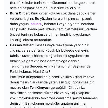
(ferah) kokular teninizde mükemmel bir denge kurarak
hem ağırlaşmaz hem de uzun süre kalıcı olur.
Kuru Ciltler:
Kuru ciltler kokuyu çok daha çabuk emer
ve buharlaştırır. Bu yüzden kuru cilt tipine sahipseniz
daha yoğun,
odunsu
, baharatlı veya oryantal notalara
sahip kalıcı kadın parfümlerini tercih etmelisiniz. Parfüm
öncesi teninize kokusuz bir nemlendirici uygulamak,
kalıcılığı ekstra artıracaktır.
Hassas Ciltler:
Hassas veya reaksiyona yatkın bir
cildiniz varsa parfümü küçük bir bölgede deneyin;
tahriş oluşması hâlinde doğrudan cilt uygulamasını
bırakın ve gerektiğinde dermatoloğa danışın.
Ten Kimyası Gerçeği: Aynı Parfümün Bir Başkasında
Farklı Kokması Nasıl Olur?
Parfümün dünyadaki en gizemli ve lüks kişisel imzaya
dönüşmesinin arkasında yatan asıl güç, görünmez bir
mucize olan
Ten Kimyası
gerçeğidir. Cilt tipiniz,
mevsimler, beslenme düzeniniz ve biyolojik yapınız
koku moleküllerinin teninizde canlanma şeklini tamamen
değiştirir. Bir kokunun moleküler anatomisinin her