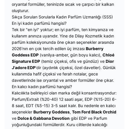
oryantal formüller, teninizde sıcak ve çarpıcı bir kalkan
oluşturur.
Sıkça Sorulan Sorularla Kadın Parfüm Uzmanlığı (SSS)
En iyi kadın parfümü hangisi?
Tek bir "en iyi" yoktur; en iyi parfüm, ten kimyanıza ve
kullanım anınıza uyanıdır. Yine de Dilay Kozmetik kadın
parfüm koleksiyonunda öne çıkan seçenekler arasında
2026'nın en çok tercih edilen üç imzası
Burberry
Goddess EDP
(vanilya-amber, gün boyu kalıcı),
Chloé
Signature EDP
(temiz çiçeksi, ofis ve gündüz) ve
Dior
J'adore EDP
'dir (aydınlık çiçeksi, özel davetler). Günlük
kullanımda hafif çiçeksi ve ferah notalar, gece
davetlerinde ise oryantal ve amber formüller öne çıkar.
En kalıcı kadın parfümü hangisi?
Kalıcılıkta belirleyici olan marka değil konsantrasyondur:
Parfum/Extrait (%20-40) 12 saati aşar, EDP (%15-20) 6-
8 saat, EDT (%5-15) 3-5 saat kalır. Bu nedenle en kalıcı
seçenekler
Burberry Goddess
,
Tom Ford Black Orchid
ve
Dolce & Gabbana Devotion
gibi EDP ve Parfum
yoğunluğundaki formüllerdir. Kuru ciltlerde kalıcılığı