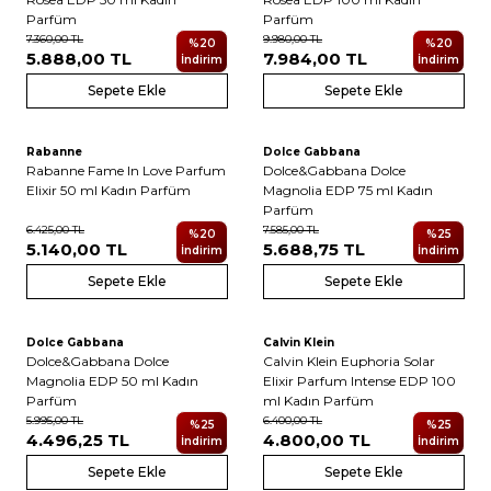
Parfüm
Parfüm
7.360,00
TL
9.980,00
TL
%
20
%
20
5.888,00
TL
7.984,00
TL
İndirim
İndirim
Sepete Ekle
Sepete Ekle
Rabanne
Dolce Gabbana
Yeni
Yeni
Rabanne Fame In Love Parfum
Dolce&Gabbana Dolce
Elixir 50 ml Kadın Parfüm
Magnolia EDP 75 ml Kadın
Parfüm
6.425,00
TL
7.585,00
TL
%
20
%
25
5.140,00
TL
5.688,75
TL
İndirim
İndirim
Sepete Ekle
Sepete Ekle
Dolce Gabbana
Calvin Klein
Yeni
Yeni
Dolce&Gabbana Dolce
Calvin Klein Euphoria Solar
Magnolia EDP 50 ml Kadın
Elixir Parfum Intense EDP 100
Parfüm
ml Kadın Parfüm
5.995,00
TL
6.400,00
TL
%
25
%
25
4.496,25
TL
4.800,00
TL
İndirim
İndirim
Sepete Ekle
Sepete Ekle