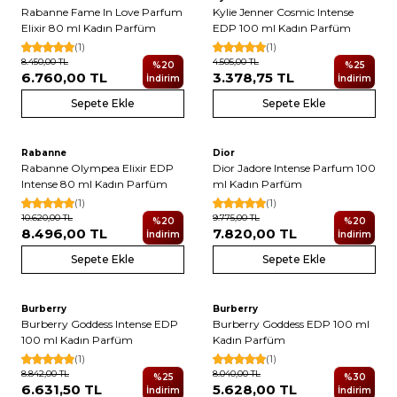
Yeni
Yeni
Rabanne Fame In Love Parfum
Kylie Jenner Cosmic Intense
Elixir 80 ml Kadın Parfüm
EDP 100 ml Kadın Parfüm
(1)
(1)
8.450,00
TL
4.505,00
TL
%
20
%
25
6.760,00
TL
3.378,75
TL
İndirim
İndirim
Sepete Ekle
Sepete Ekle
4
Rabanne
Dior
Yeni
Yeni
Rabanne Olympea Elixir EDP
Dior Jadore Intense Parfum 100
Intense 80 ml Kadın Parfüm
ml Kadın Parfüm
(1)
(1)
10.620,00
TL
9.775,00
TL
%
20
%
20
8.496,00
TL
7.820,00
TL
İndirim
İndirim
Sepete Ekle
Sepete Ekle
Burberry
Burberry
Burberry Goddess Intense EDP
Burberry Goddess EDP 100 ml
100 ml Kadın Parfüm
Kadın Parfüm
(1)
(1)
8.842,00
TL
8.040,00
TL
%
25
%
30
6.631,50
TL
5.628,00
TL
İndirim
İndirim