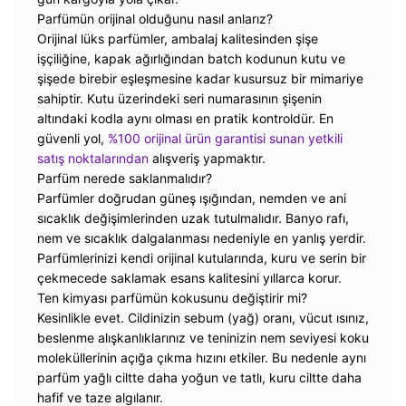
Parfümün orijinal olduğunu nasıl anlarız?
Orijinal lüks parfümler, ambalaj kalitesinden şişe
işçiliğine, kapak ağırlığından batch kodunun kutu ve
şişede birebir eşleşmesine kadar kusursuz bir mimariye
sahiptir. Kutu üzerindeki seri numarasının şişenin
altındaki kodla aynı olması en pratik kontroldür. En
güvenli yol,
%100 orijinal ürün garantisi sunan yetkili
satış noktalarından
alışveriş yapmaktır.
Parfüm nerede saklanmalıdır?
Parfümler doğrudan güneş ışığından, nemden ve ani
sıcaklık değişimlerinden uzak tutulmalıdır. Banyo rafı,
nem ve sıcaklık dalgalanması nedeniyle en yanlış yerdir.
Parfümlerinizi kendi orijinal kutularında, kuru ve serin bir
çekmecede saklamak esans kalitesini yıllarca korur.
Ten kimyası parfümün kokusunu değiştirir mi?
Kesinlikle evet. Cildinizin sebum (yağ) oranı, vücut ısınız,
beslenme alışkanlıklarınız ve teninizin nem seviyesi koku
moleküllerinin açığa çıkma hızını etkiler. Bu nedenle aynı
parfüm yağlı ciltte daha yoğun ve tatlı, kuru ciltte daha
hafif ve taze algılanır.