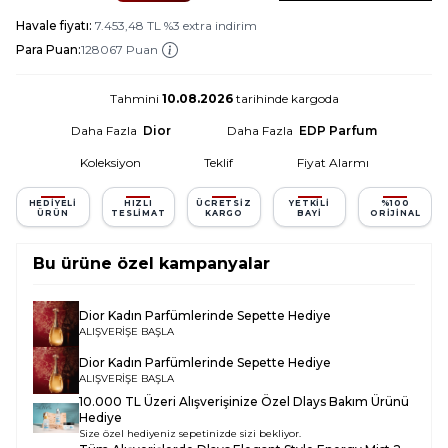
Havale fiyatı:
7.453,48
TL
%
3
extra indirim
Para Puan:
128067 Puan
Tahmini
10.08.2026
tarihinde kargoda
Daha Fazla
Dior
Daha Fazla
EDP Parfum
Koleksiyon
Teklif
Fiyat Alarmı
HEDIYELI
HIZLI
ÜCRETSIZ
YETKILI
%100
ÜRÜN
TESLIMAT
KARGO
BAYI
ORIJINAL
Bu ürüne özel kampanyalar
Dior Kadın Parfümlerinde Sepette Hediye
ALIŞVERİŞE BAŞLA
Dior Kadın Parfümlerinde Sepette Hediye
ALIŞVERİŞE BAŞLA
10.000 TL Üzeri Alışverişinize Özel Dlays Bakım Ürünü
Hediye
Size özel hediyeniz sepetinizde sizi bekliyor.