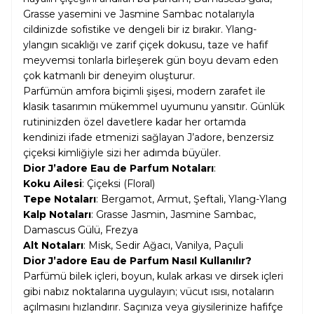
Grasse yasemini ve Jasmine Sambac notalarıyla
cildinizde sofistike ve dengeli bir iz bırakır. Ylang-
ylangın sıcaklığı ve zarif çiçek dokusu, taze ve hafif
meyvemsi tonlarla birleşerek gün boyu devam eden
çok katmanlı bir deneyim oluşturur.
Parfümün amfora biçimli şişesi, modern zarafet ile
klasik tasarımın mükemmel uyumunu yansıtır. Günlük
rutininizden özel davetlere kadar her ortamda
kendinizi ifade etmenizi sağlayan J’adore, benzersiz
çiçeksi kimliğiyle sizi her adımda büyüler.
Dior J’adore Eau de Parfum Notaları
:
Koku Ailesi
: Çiçeksi (Floral)
Tepe Notaları
: Bergamot, Armut, Şeftali, Ylang-Ylang
Kalp Notaları
: Grasse Jasmin, Jasmine Sambac,
Damascus Gülü, Frezya
Alt Notaları
: Misk, Sedir Ağacı, Vanilya, Paçuli
Dior J’adore Eau de Parfum Nasıl Kullanılır?
Parfümü bilek içleri, boyun, kulak arkası ve dirsek içleri
gibi nabız noktalarına uygulayın; vücut ısısı, notaların
açılmasını hızlandırır. Saçınıza veya giysilerinize hafifçe