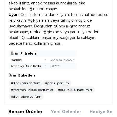
sıkabilirsiniz, ancak hassas kumaşlarda leke
bırakabileceğini unutmayın.
Uyarı
: Göz ile temasından kaçının; temas halinde bol su
ile yıkayın. Açık yaralara veya tahriş olmuş cilde
uygulamayın. Doğrudan güneş ışığına maruz
bırakmayın, renk değişimine veya yanmaya neden
olabilir. Çocukların erişemeyeceği yerde saklayın.
Sadece harici kullanım içindir.
Ürün Filtreleri
Barkod
:
3348901738224
Tedarikçi Ürün Kodu
:
13077
Ürün Etiketleri
#dior kadın parfüm
#paçuli parfüm
#yasemin kokulu parfümler
#gül kokulu parfümler
#dior jadore parfüm
Benzer Ürünler
Yeni Gelenler
Hediye Setl