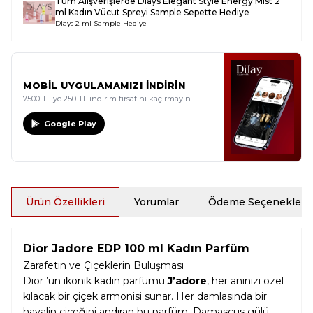
Tüm Alışverişlerde
Dlays Elegant Style Energy Mist 2
ml Kadın Vücut Spreyi Sample
Sepette Hediye
Dlays 2 ml Sample Hediye
MOBİL UYGULAMAMIZI İNDİRİN
7500 TL'ye 250 TL indirim fırsatını kaçırmayın
Google Play
Ürün Özellikleri
Yorumlar
Ödeme Seçenekleri
Dior Jadore EDP 100 ml Kadın Parfüm
Zarafetin ve Çiçeklerin Buluşması
Dior ’un ikonik kadın parfümü
J’adore
, her anınızı özel
kılacak bir çiçek armonisi sunar. Her damlasında bir
hayalin çiçeğini andıran bu parfüm, Damascus gülü,