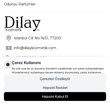
Odunsu Parfümler
İstanbul Cd. No:16/D, 77200
info@dilaykozmetik.com
+90 850 888 4000
Çerez Kullanımı
Bu site size en iyi alışveriş hizmetini sunabilmek için çerez kullanmaktadır.
Hizmetlerimizi kullanmaya devam etmeniz durumunda, çerez kullanımını
kabul ettiğinizi varsayacağız. Çerezler hakkında daha fazla bilgi ve nasıl
Çerezleri Özelleştir
reddedeceğinizi öğrenmek için
tıklayınız
Hepsini Reddet
9.605,00
TL
SEPETE EKLE
Hepsini Kabul Et
7.684,00
TL