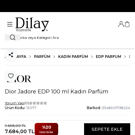
%100 Orijinal Ürün Garantisi
Giriş Ya
Sep
Ara
ANA SAYFA
PARFÜM
KADIN PARFÜM
EDP PARFUM
DI
Paylaş
Favoriye Ekle
Dior Jadore EDP 100 ml Kadın Parfüm
Yorum Yap
(0)
Ürün Kodu:
13077
Barkod:
3348901738224
9.605,00
TL
%
20
SEPETE EKLE
7.684,00
TL
İNDIRIM