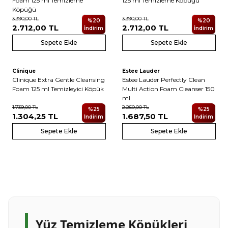
Foam 125 ml Temizleme
125 ml Temizleme Köpüğü
Köpüğü
3.390,00
TL
3.390,00
TL
%
20
%
20
2.712,00
TL
2.712,00
TL
İndirim
İndirim
Sepete Ekle
Sepete Ekle
Clinique
Estee Lauder
Clinique Extra Gentle Cleansing
Estee Lauder Perfectly Clean
Foam 125 ml Temizleyici Köpük
Multi Action Foam Cleanser 150
ml
1.739,00
TL
2.250,00
TL
%
25
%
25
1.304,25
TL
1.687,50
TL
İndirim
İndirim
Sepete Ekle
Sepete Ekle
Yüz Temizleme Köpükleri