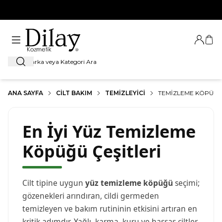
%100 Orijinal Ürün Garantisi
Giriş Ya
Sep
Ara
ANA SAYFA
CILT BAKIM
TEMIZLEYICI
TEMIZLEME KÖPÜKL
En İyi Yüz Temizleme
Köpüğü Çeşitleri
Cilt tipine uygun
yüz temizleme köpüğü
seçimi;
gözenekleri arındıran, cildi germeden
temizleyen ve bakım rutininin etkisini artıran en
kritik adımdır. Yağlı, karma, kuru ve hassas ciltler