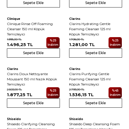
Sepete Ekle
Sepete Ekle
Clinique
Clarins
Clinique Rinse Off Foaming
Clarins Hydrating Gentle
Cleanser 150 ml Köpük
Foaming Cleanser 125 ml
Temizleyici
Köpük Temizleyici
1.995,00
TL
1.708,00
TL
%
25
%
25
1.496,25
TL
1.281,00
TL
İndirim
İndirim
Sepete Ekle
Sepete Ekle
Clarins
Clarins
Clarins Doux Nettoyante
Clarins Purifying Gentle
Moussant 150 ml Nazik Köpük
Foaming Cleanser 125 ml
Temizleyici
Köpük Temizleyici
2.503,00
TL
2.793,00
TL
%
25
%
45
1.877,25
TL
1.536,15
TL
İndirim
İndirim
Sepete Ekle
Sepete Ekle
Shiseido
Shiseido
Shiseido Clarifying Cleansing
Shiseido Deep Cleansing Foam