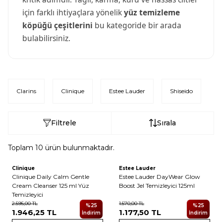
için farklı ihtiyaçlara yönelik
yüz temizleme
köpüğü çeşitlerini
bu kategoride bir arada
bulabilirsiniz.
Clarins
Clinique
Estee Lauder
Shiseido
Filtrele
Sırala
Toplam
10
ürün bulunmaktadır.
Clinique
Estee Lauder
Yeni
Yeni
Clinique Daily Calm Gentle
Estee Lauder DayWear Glow
Cream Cleanser 125 ml Yüz
Boost Jel Temizleyici 125ml
Temizleyici
2.595,00
TL
1.570,00
TL
%
25
%
25
1.946,25
TL
1.177,50
TL
İndirim
İndirim