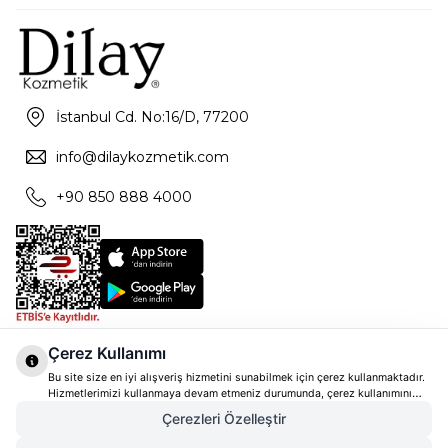
İstanbul Cd. No:16/D, 77200
info@dilaykozmetik.com
+90 850 888 4000
Çerez Kullanımı
Bu site size en iyi alışveriş hizmetini sunabilmek için çerez kullanmaktadır.
Hizmetlerimizi kullanmaya devam etmeniz durumunda, çerez kullanımını
kabul ettiğinizi varsayacağız. Çerezler hakkında daha fazla bilgi ve nasıl
Çerezleri Özelleştir
reddedeceğinizi öğrenmek için
tıklayınız