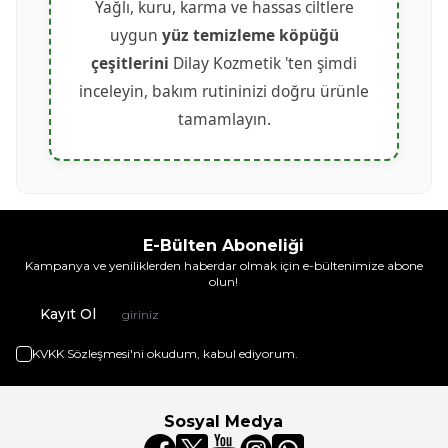
Yağlı, kuru, karma ve hassas ciltlere
uygun
yüz temizleme köpüğü
çeşitlerini
Dilay Kozmetik 'ten şimdi
inceleyin, bakım rutininizi doğru ürünle
tamamlayın.
E-Bülten Aboneliği
Kampanya ve yeniliklerden haberdar olmak için e-bültenimize abone
olun!
Kayıt Ol
KVKK Sözleşmesi'ni
okudum, kabul ediyorum.
Sosyal Medya