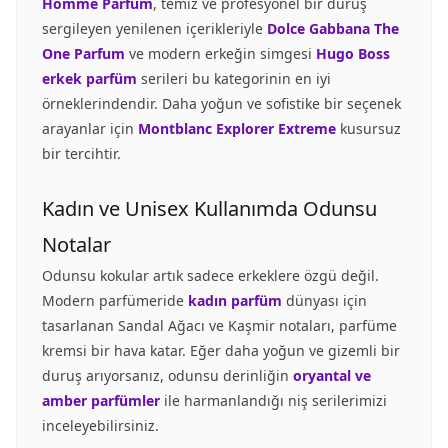
Homme Parfum
, temiz ve profesyonel bir duruş
sergileyen yenilenen içerikleriyle
Dolce Gabbana The
One Parfum
ve modern erkeğin simgesi
Hugo Boss
erkek parfüm
serileri bu kategorinin en iyi
örneklerindendir. Daha yoğun ve sofistike bir seçenek
arayanlar için
Montblanc Explorer Extreme
kusursuz
bir tercihtir.
Kadın ve Unisex Kullanımda Odunsu
Notalar
Odunsu kokular artık sadece erkeklere özgü değil.
Modern parfümeride
kadın parfüm
dünyası için
tasarlanan Sandal Ağacı ve Kaşmir notaları, parfüme
kremsi bir hava katar. Eğer daha yoğun ve gizemli bir
duruş arıyorsanız, odunsu derinliğin
oryantal ve
amber parfümler
ile harmanlandığı niş serilerimizi
inceleyebilirsiniz.