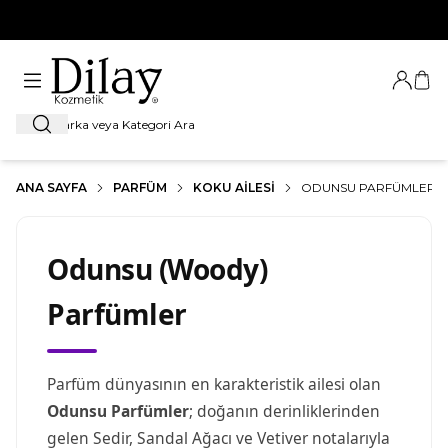
%100 Orijinal Ürün Garantisi
Giriş Ya
Sep
Ara
ANA SAYFA
PARFÜM
KOKU AILESI
ODUNSU PARFÜMLER
Odunsu (Woody)
Parfümler
Parfüm dünyasının en karakteristik ailesi olan
Odunsu Parfümler
; doğanın derinliklerinden
gelen Sedir, Sandal Ağacı ve Vetiver notalarıyla