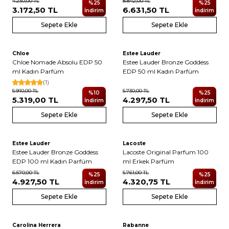
4.230,00
TL
8.842,00
TL
%
25
%
25
3.172,50
TL
6.631,50
TL
İndirim
İndirim
Sepete Ekle
Sepete Ekle
2
Chloe
Estee Lauder
Yeni
Chloe Nomade Absolu EDP 50
Estee Lauder Bronze Goddess
ml Kadın Parfüm
EDP 50 ml Kadın Parfüm
(1)
5.910,00
TL
5.730,00
TL
%
10
%
25
5.319,00
TL
4.297,50
TL
İndirim
İndirim
Sepete Ekle
Sepete Ekle
2
5
Estee Lauder
Lacoste
Yeni
Yeni
Estee Lauder Bronze Goddess
Lacoste Original Parfum 100
EDP 100 ml Kadın Parfüm
ml Erkek Parfüm
6.570,00
TL
5.761,00
TL
%
25
%
25
4.927,50
TL
4.320,75
TL
İndirim
İndirim
Sepete Ekle
Sepete Ekle
Carolina Herrera
Rabanne
Yeni
Yeni