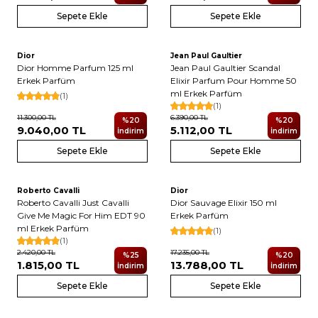
Sepete Ekle
Sepete Ekle
Dior
Jean Paul Gaultier
Yeni
Yeni
Dior Homme Parfum 125 ml
Jean Paul Gaultier Scandal
Erkek Parfüm
Elixir Parfum Pour Homme 50
ml Erkek Parfüm
(1)
(1)
11.300,00
TL
6.390,00
TL
%
20
%
20
9.040,00
TL
5.112,00
TL
İndirim
İndirim
Sepete Ekle
Sepete Ekle
Roberto Cavalli
Dior
Yeni
Roberto Cavalli Just Cavalli
Dior Sauvage Elixir 150 ml
Give Me Magic For Him EDT 90
Erkek Parfüm
ml Erkek Parfüm
(1)
(1)
2.420,00
TL
17.235,00
TL
%
25
%
20
1.815,00
TL
13.788,00
TL
İndirim
İndirim
Sepete Ekle
Sepete Ekle