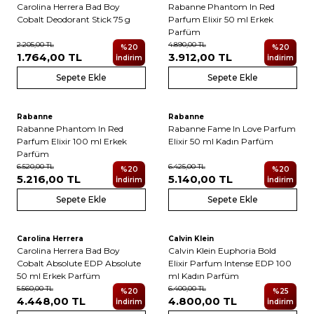
Carolina Herrera Bad Boy
Rabanne Phantom In Red
Cobalt Deodorant Stick 75 g
Parfum Elixir 50 ml Erkek
Parfüm
2.205,00
TL
4.890,00
TL
%
20
%
20
1.764,00
TL
3.912,00
TL
İndirim
İndirim
Sepete Ekle
Sepete Ekle
Rabanne
Rabanne
Yeni
Yeni
Rabanne Phantom In Red
Rabanne Fame In Love Parfum
Parfum Elixir 100 ml Erkek
Elixir 50 ml Kadın Parfüm
Parfüm
6.520,00
TL
6.425,00
TL
%
20
%
20
5.216,00
TL
5.140,00
TL
İndirim
İndirim
Sepete Ekle
Sepete Ekle
Carolina Herrera
Calvin Klein
Yeni
Yeni
Carolina Herrera Bad Boy
Calvin Klein Euphoria Bold
Cobalt Absolute EDP Absolute
Elixir Parfum Intense EDP 100
50 ml Erkek Parfüm
ml Kadın Parfüm
5.560,00
TL
6.400,00
TL
%
20
%
25
4.448,00
TL
4.800,00
TL
İndirim
İndirim