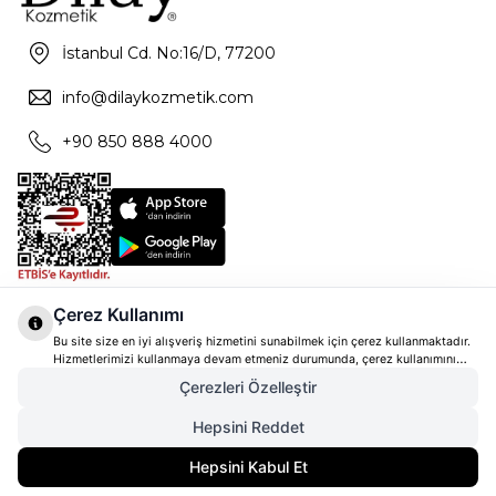
İstanbul Cd. No:16/D, 77200
info@dilaykozmetik.com
+90 850 888 4000
Çerez Kullanımı
Bu site size en iyi alışveriş hizmetini sunabilmek için çerez kullanmaktadır.
Hizmetlerimizi kullanmaya devam etmeniz durumunda, çerez kullanımını
kabul ettiğinizi varsayacağız. Çerezler hakkında daha fazla bilgi ve nasıl
Çerezleri Özelleştir
reddedeceğinizi öğrenmek için
tıklayınız
Hepsini Reddet
Hepsini Kabul Et