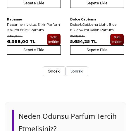
Sepete Ekle
Sepete Ekle
Rabanne
Dolce Gabbana
Yeni
Yeni
Rabanne Invictus Elixir Parfum
Dolce&Gabbana Light Blue
100 ml Erkek Parfüm
EDP 50 ml Kadın Parfüm
7.960,00
TL
7.539,00
TL
%
20
%
25
6.368,00
TL
5.654,25
TL
İndirim
İndirim
Sepete Ekle
Sepete Ekle
Önceki
Sonraki
Neden Odunsu Parfüm Tercih
Etmelisiniz?