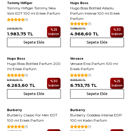
Tommy Hilfiger
Hugo Boss
Tommy Hilfiger Tommy New
Hugo Boss Bottled Absolu
York EDT 100 ml Erkek Parfüm
Parfum Intense 100 ml Erkek
Parfüm
(1)
(1)
2.645,00
TL
7.098,00
TL
%
25
%
30
1.983,75
TL
4.968,60
TL
İndirim
İndirim
Sepete Ekle
Sepete Ekle
Hugo Boss
Versace
Hugo Boss Bottled Parfum 200
Versace Eros Parfum 100 ml
ml Erkek Parfüm
Erkek Parfüm
(1)
(1)
8.948,00
TL
9.005,00
TL
%
30
%
25
6.263,60
TL
6.753,75
TL
İndirim
İndirim
Sepete Ekle
Sepete Ekle
Burberry
Burberry
Burberry Classic For Men EDT
Burberry Goddess Intense EDP
100 ml Erkek Parfüm
100 ml Kadın Parfüm
(1)
(1)