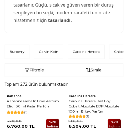
tasarlanır. Güçlü, sıcak ve güven veren bir duruş
sergileyen bu seçki; modern zarafeti teninizde
hissetmeniz için
tasarlandı.
Burberry
Calvin Klein
Carolina Herrera
Chloe
Filtrele
Sırala
Toplam
272
ürün bulunmaktadır.
Rabanne
Carolina Herrera
Yeni
Yeni
Rabanne Fame In Love Parfum
Carolina Herrera Bad Boy
Elixir 80 ml Kadın Parfüm
Cobalt Absolute EDP Absolute
100 ml Erkek Parfüm
(1)
(1)
8.450,00
TL
8.130,00
TL
%
20
%
20
6.760,00
TL
6.504,00
TL
İndirim
İndirim