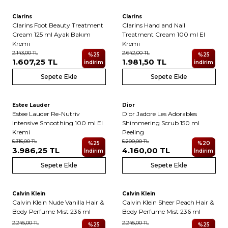
Clarins
Clarins
Clarins Foot Beauty Treatment
Clarins Hand and Nail
Cream 125 ml Ayak Bakım
Treatment Cream 100 ml El
Kremi
Kremi
2.143,00
TL
2.642,00
TL
%
25
%
25
1.607,25
TL
1.981,50
TL
İndirim
İndirim
Sepete Ekle
Sepete Ekle
Estee Lauder
Dior
Estee Lauder Re-Nutriv
Dior Jadore Les Adorables
Intensive Smoothing 100 ml El
Shimmering Scrub 150 ml
Kremi
Peeling
5.315,00
TL
5.200,00
TL
%
25
%
20
3.986,25
TL
4.160,00
TL
İndirim
İndirim
Sepete Ekle
Sepete Ekle
Calvin Klein
Calvin Klein
Yeni
Yeni
Calvin Klein Nude Vanilla Hair &
Calvin Klein Sheer Peach Hair &
Body Perfume Mist 236 ml
Body Perfume Mist 236 ml
2.245,00
TL
2.245,00
TL
%
25
%
25