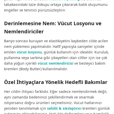
tabakasındaki taze dokuyu ortaya çıkararak batık oluşumunu
engeller ve teninizi pürüzsüzleştirir.
Derinlemesine Nem: Vücut Losyonu ve
Nemlendiriciler
Banyo sonrası kuruyan ve elastikiyetini kaybeden cilde acilen
nem yüklemesi yapılmalıdır. Hafif yapısıyla saniyeler içinde
emilen
vücut losyonu
, günlük kullanım için idealdir. Kuruluk,
pullanma veya sarkma gibi şikayetleri olan ciltler için ise çok
daha yoğun içerikli
vücut nemlendiricisi
ve besleyici bakım
kremleri (Body Butter) kullanılmalıdır.
Özel İhtiyaçlara Yönelik Hedefli Bakımlar
Her cildin ihtiyacı farklıdır. Eğer sadece nemlendirmek değil,
aynı zamanda bedeninizi şekillendirmek ve onarmak
istiyorsanız doğru ürünleri seçmelisiniz. Vücut hatlarınızı
yeniden tanımlamak için
selülit & sıkılaştırıcı
kremleri günlük
rutininize ekleyebilirsiniz. Hızlı kilo değişimleri veya hamilelik