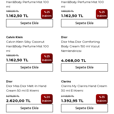
Hair&Body Perfume Mist 100
Hair&Body Perfume Mist 100
ml
ml
1.550,00
TL
1.550,00
TL
%
25
%
25
1.162,50
TL
1.162,50
TL
İndirim
İndirim
Sepete Ekle
Sepete Ekle
6
Calvin Klein
Dior
Yeni
Yeni
Calvin Klein Silky Coconut
Dior Miss Dior Comforting
Hair&Body Perfume Mist 100
Body Cream 150 ml Vücut
ml
Nemlendiricisi
1.550,00
TL
%
25
1.162,50
TL
4.068,00
TL
İndirim
Sepete Ekle
Sepete Ekle
Dior
Clarins
Yeni
Dior Miss Dior Melt-In Hand
Clarins My Clarins Hand Cream
Cream 50 ml El Kremi
30 ml El Kremi
3.275,00
TL
2.143,00
TL
%
20
%
35
2.620,00
TL
1.392,95
TL
İndirim
İndirim
Sepete Ekle
Sepete Ekle