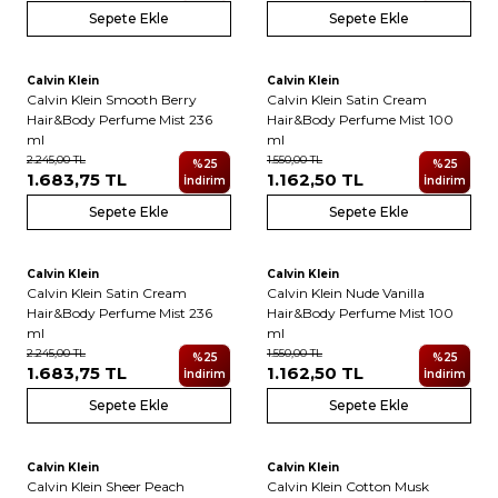
Sepete Ekle
Sepete Ekle
6
6
Calvin Klein
Calvin Klein
Yeni
Yeni
Calvin Klein Smooth Berry
Calvin Klein Satin Cream
Hair&Body Perfume Mist 236
Hair&Body Perfume Mist 100
ml
ml
2.245,00
TL
1.550,00
TL
%
25
%
25
1.683,75
TL
1.162,50
TL
İndirim
İndirim
Sepete Ekle
Sepete Ekle
6
6
Calvin Klein
Calvin Klein
Yeni
Yeni
Calvin Klein Satin Cream
Calvin Klein Nude Vanilla
Hair&Body Perfume Mist 236
Hair&Body Perfume Mist 100
ml
ml
2.245,00
TL
1.550,00
TL
%
25
%
25
1.683,75
TL
1.162,50
TL
İndirim
İndirim
Sepete Ekle
Sepete Ekle
6
6
Calvin Klein
Calvin Klein
Yeni
Yeni
Calvin Klein Sheer Peach
Calvin Klein Cotton Musk