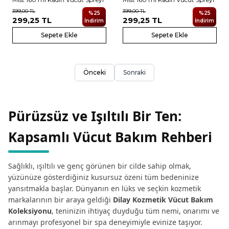
399,00
TL
399,00
TL
%
25
%
25
299,25
TL
299,25
TL
İndirim
İndirim
Sepete Ekle
Sepete Ekle
Önceki
Sonraki
Pürüzsüz ve Işıltılı Bir Ten:
Kapsamlı Vücut Bakım Rehberi
Sağlıklı, ışıltılı ve genç görünen bir cilde sahip olmak,
yüzünüze gösterdiğiniz kusursuz özeni tüm bedeninize
yansıtmakla başlar. Dünyanın en lüks ve seçkin kozmetik
markalarının bir araya geldiği
Dilay Kozmetik Vücut Bakım
Koleksiyonu
, teninizin ihtiyaç duyduğu tüm nemi, onarımı ve
arınmayı profesyonel bir spa deneyimiyle evinize taşıyor.