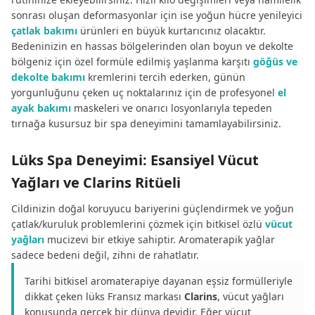
sonrası oluşan deformasyonlar için ise yoğun hücre yenileyici
çatlak bakımı
ürünleri en büyük kurtarıcınız olacaktır.
Bedeninizin en hassas bölgelerinden olan boyun ve dekolte
bölgeniz için özel formüle edilmiş yaşlanma karşıtı
göğüs ve
dekolte bakımı
kremlerini tercih ederken, günün
yorgunluğunu çeken uç noktalarınız için de profesyonel
el
ayak bakımı
maskeleri ve onarıcı losyonlarıyla tepeden
tırnağa kusursuz bir spa deneyimini tamamlayabilirsiniz.
Lüks Spa Deneyimi: Esansiyel Vücut
Yağları ve Clarins Ritüeli
Cildinizin doğal koruyucu bariyerini güçlendirmek ve yoğun
çatlak/kuruluk problemlerini çözmek için bitkisel özlü
vücut
yağları
mucizevi bir etkiye sahiptir. Aromaterapik yağlar
sadece bedeni değil, zihni de rahatlatır.
Tarihi bitkisel aromaterapiye dayanan eşsiz formülleriyle
dikkat çeken lüks Fransız markası
Clarins
, vücut yağları
konusunda gerçek bir dünya devidir. Eğer vücut