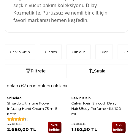
seçkin vücut bakım koleksiyonu Dilay
Kozmetik'te. Pürüzsüz ve nemli bir cilt için
favori markanızı hemen keşfedin.
Calvin Klein
Clarins
Clinique
Dior
Dlays
Filtrele
Sırala
Toplam
62
ürün bulunmaktadır.
6
Shiseido
Calvin Klein
Yeni
Shiseido Ultimune Power
Calvin Klein Smooth Berry
Infusing Hand Cream 75 ml El
Hair&Body Perfume Mist 100
Kremi
ml
(1)
3.350,00
TL
1.550,00
TL
%
20
%
25
2.680,00
TL
1.162,50
TL
İndirim
İndirim