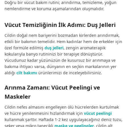
Doğru bir vücut bakım rutini; arındırma, temizleme, yoğun
nemlendirme ve koruma aşamalarından oluşmalıdır.
Vücut Temizliğinin İlk Adımı: Duş Jelleri
Cildin doğal nem bariyerini bozmadan kirlerden arındırmak,
etkili bir bakımın temelidir. Hem kadınlar hem de erkekler için
özel formüle edilmiş
duş jelleri
, zengin aromaterapik
kokularıyla banyo rutininizi bir terapiye dönüştürür.
Vücudunuz kadar yüzünüzün de kusursuz bir arınmaya ve
bakıma ihtiyacı varsa, dünyanın en seçkin markalarının yer
aldığı
cilt bakımı
ürünlerimizi de inceleyebilirsiniz.
Arınma Zamanı: Vücut Peelingi ve
Maskeler
Cildin nefes almasını engelleyen ölü hücrelerden kurtulmak
ve hücre yenilenmesini hızlandırmak için
vücut peelingi
kullanmak şarttır. Haftada 1-2 kez uygulayacağınız deniz tuzu,
şeker veya mikro tanecikli
maske ve peelingler
, cildin alt