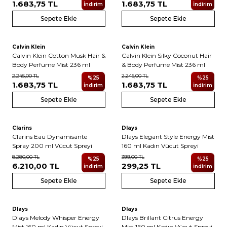
1.683,75
TL
1.683,75
TL
İndirim
İndirim
Sepete Ekle
Sepete Ekle
Calvin Klein
Calvin Klein
Yeni
Yeni
Calvin Klein Cotton Musk Hair &
Calvin Klein Silky Coconut Hair
Body Perfume Mist 236 ml
& Body Perfume Mist 236 ml
2.245,00
TL
2.245,00
TL
%
25
%
25
1.683,75
TL
1.683,75
TL
İndirim
İndirim
Sepete Ekle
Sepete Ekle
Clarins
Dlays
Clarins Eau Dynamisante
Dlays Elegant Style Energy Mist
Spray 200 ml Vücut Spreyi
160 ml Kadın Vücut Spreyi
8.280,00
TL
399,00
TL
%
25
%
25
6.210,00
TL
299,25
TL
İndirim
İndirim
Sepete Ekle
Sepete Ekle
Dlays
Dlays
Dlays Melody Whisper Energy
Dlays Brillant Citrus Energy
Mist 160 ml Kadın Vücut Spreyi
Mist 160 ml Kadın Vücut Spreyi