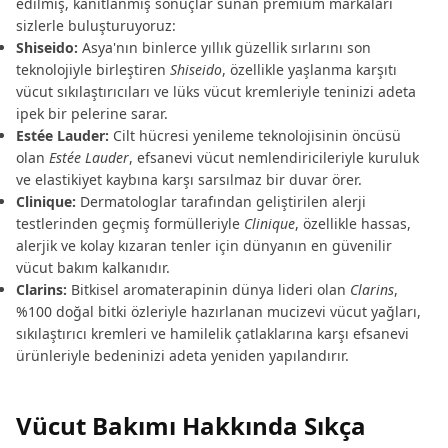
edilmiş, kanıtlanmış sonuçlar sunan premium markaları
sizlerle buluşturuyoruz:
Shiseido:
Asya'nın binlerce yıllık güzellik sırlarını son
teknolojiyle birleştiren
Shiseido
, özellikle yaşlanma karşıtı
vücut sıkılaştırıcıları ve lüks vücut kremleriyle teninizi adeta
ipek bir pelerine sarar.
Estée Lauder:
Cilt hücresi yenileme teknolojisinin öncüsü
olan
Estée Lauder
, efsanevi vücut nemlendiricileriyle kuruluk
ve elastikiyet kaybına karşı sarsılmaz bir duvar örer.
Clinique:
Dermatologlar tarafından geliştirilen alerji
testlerinden geçmiş formülleriyle
Clinique
, özellikle hassas,
alerjik ve kolay kızaran tenler için dünyanın en güvenilir
vücut bakım kalkanıdır.
Clarins:
Bitkisel aromaterapinin dünya lideri olan
Clarins
,
%100 doğal bitki özleriyle hazırlanan mucizevi vücut yağları,
sıkılaştırıcı kremleri ve hamilelik çatlaklarına karşı efsanevi
ürünleriyle bedeninizi adeta yeniden yapılandırır.
Vücut Bakımı Hakkında Sıkça