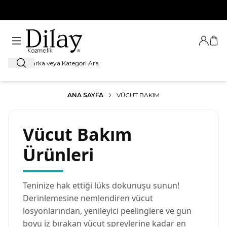
%100 Orijinal Ürün Garantisi
Giriş Ya
Sep
Ara
ANA SAYFA
VÜCUT BAKIM
Vücut Bakım
Ürünleri
Teninize hak ettiği lüks dokunuşu sunun!
Derinlemesine nemlendiren vücut
losyonlarından, yenileyici peelinglere ve gün
boyu iz bırakan vücut spreylerine kadar en