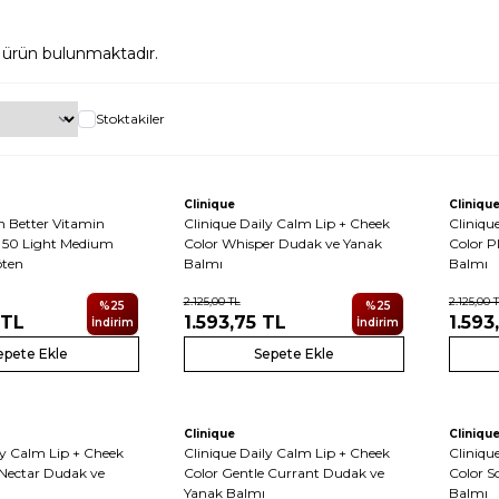
ürün bulunmaktadır.
Stoktakiler
6
Yeni
Yeni
Clinique
Cliniqu
n Better Vitamin
Clinique Daily Calm Lip + Cheek
Cliniqu
 50 Light Medium
Color Whisper Dudak ve Yanak
Color P
öten
Balmı
Balmı
2.125,00
TL
2.125,00
T
%
25
%
25
TL
1.593,75
TL
1.593
İndirim
İndirim
epete Ekle
Sepete Ekle
6
6
Yeni
Yeni
Clinique
Cliniqu
ly Calm Lip + Cheek
Clinique Daily Calm Lip + Cheek
Cliniqu
 Nectar Dudak ve
Color Gentle Currant Dudak ve
Color S
Yanak Balmı
Balmı