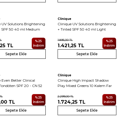
5
5
Yeni
e
Clinique
e UV Solutions Brightening
Clinique UV Solutions Brightening
d SPF 50 40 ml Medium
+ Tinted SPF 50 40 ml Light
L
1.895,00
TL
%
25
%
25
,25
TL
1.421,25
TL
İndirim
İndirim
Sepete Ekle
Sepete Ekle
Yeni
e
Clinique
 Even Better Clinical
Clinique High Impact Shadow
Fondöten SPF 20 - CN 52
Play Mixed Greens 10 Kalem Far
TL
2.299,00
TL
%
25
%
25
,00
TL
1.724,25
TL
İndirim
İndirim
Sepete Ekle
Sepete Ekle