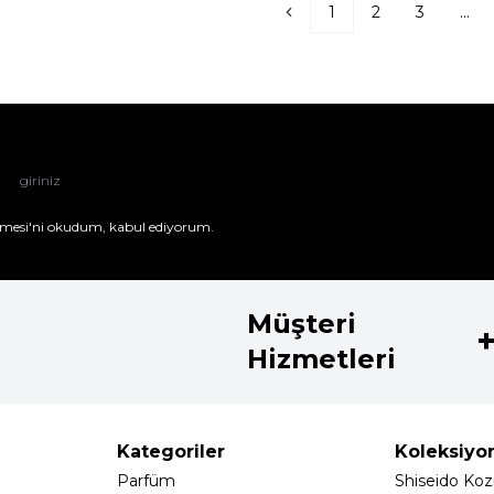
1
2
3
...
mesi'ni
okudum, kabul ediyorum.
Müşteri
Hizmetleri
Kategoriler
Koleksiyo
Parfüm
Shiseido Koz