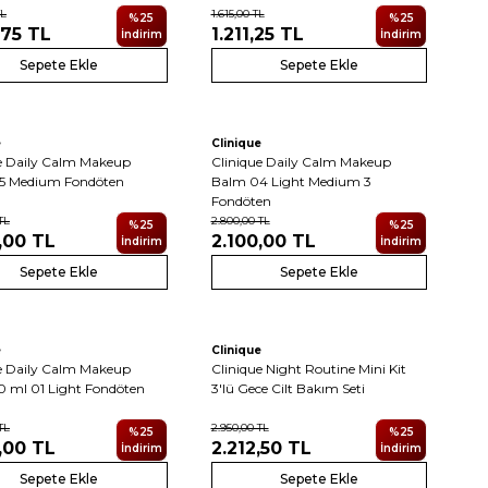
L
1.615,00
TL
%
25
%
25
,75
TL
1.211,25
TL
İndirim
İndirim
Sepete Ekle
Sepete Ekle
5
5
Yeni
e
Clinique
e Daily Calm Makeup
Clinique Daily Calm Makeup
5 Medium Fondöten
Balm 04 Light Medium 3
Fondöten
TL
2.800,00
TL
%
25
%
25
,00
TL
2.100,00
TL
İndirim
İndirim
Sepete Ekle
Sepete Ekle
5
Yeni
e
Clinique
e Daily Calm Makeup
Clinique Night Routine Mini Kit
 ml 01 Light Fondöten
3'lü Gece Cilt Bakım Seti
TL
2.950,00
TL
%
25
%
25
,00
TL
2.212,50
TL
İndirim
İndirim
Sepete Ekle
Sepete Ekle