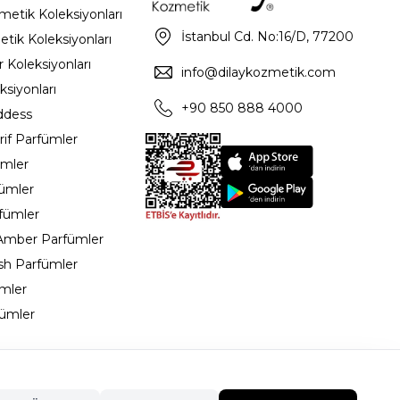
metik Koleksiyonları
İstanbul Cd. No:16/D, 77200
etik Koleksiyonları
 Koleksiyonları
info@dilaykozmetik.com
ksiyonları
+90 850 888 4000
ddess
rif Parfümler
ümler
fümler
rfümler
 Amber Parfümler
sh Parfümler
ümler
ümler