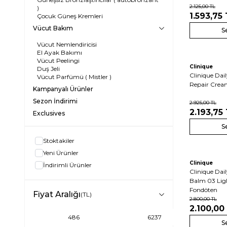
2.125,00
TL
)
1.593,75
Çocuk Güneş Kremleri
Vücut Bakım
S
Vücut Nemlendiricisi
El Ayak Bakımı
Vücut Peelingi
Yeni
Clinique
Duş Jeli
Clinique Dai
Vücut Parfümü ( Mistler )
Repair Crea
Kampanyalı Ürünler
Sezon İndirimi
2.925,00
TL
2.193,75
Exclusives
S
Stoktakiler
Yeni Ürünler
Yeni
Clinique
İndirimli Ürünler
Clinique Da
Balm 03 Lig
Fondöten
Fiyat Aralığı
(TL)
2.800,00
TL
2.100,00
S