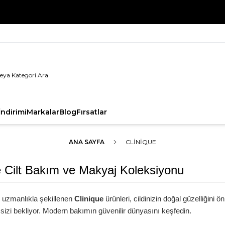
%100 Orijinal Ürün Garantisi
ndirimi
Markalar
Blog
Fırsatlar
ANA SAYFA
CLINIQUE
e Cilt Bakım ve Makyaj Koleksiyonu
 uzmanlıkla şekillenen
Clinique
ürünleri, cildinizin doğal güzelliğini 
a sizi bekliyor. Modern bakımın güvenilir dünyasını keşfedin.