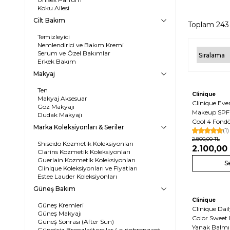
Koku Ailesi
Cilt Bakım
Toplam
243
Temizleyici
Nemlendirici ve Bakım Kremi
Serum ve Özel Bakımlar
Erkek Bakım
Makyaj
Ten
Clinique
Makyaj Aksesuar
Clinique Eve
Göz Makyajı
Makeup SPF
Dudak Makyajı
Cool 4 Fond
Marka Koleksiyonları & Seriler
(1)
2.800,00
TL
Shiseido Kozmetik Koleksiyonları
2.100,00
Clarins Kozmetik Koleksiyonları
Guerlain Kozmetik Koleksiyonları
S
Clinique Koleksiyonları ve Fiyatları
Estee Lauder Koleksiyonları
Güneş Bakım
Yeni
Clinique
Güneş Kremleri
Clinique Dai
Güneş Makyajı
Color Sweet
Güneş Sonrası (After Sun)
Yanak Balmı
Güneşsiz Bronzlaştırıcılar ( autobronzant