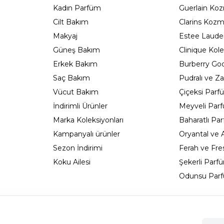
Kadın Parfüm
Guerlain Koz
Cilt Bakım
Clarins Kozm
Makyaj
Estee Lauder
Güneş Bakım
Clinique Kole
Erkek Bakım
Burberry Go
Saç Bakım
Pudralı ve Za
Vücut Bakım
Çiçeksi Parf
İndirimli Ürünler
Meyveli Par
Marka Koleksiyonları
Baharatlı Pa
Kampanyalı ürünler
Oryantal ve
Sezon İndirimi
Ferah ve Fre
Koku Ailesi
Şekerli Parf
Odunsu Parf