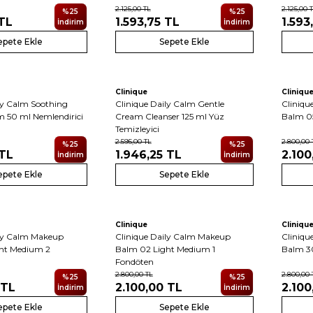
2.125,00
TL
2.125,00
T
%
25
%
25
TL
1.593,75
TL
1.593
İndirim
İndirim
epete Ekle
Sepete Ekle
Yeni
Yeni
Clinique
Cliniqu
ly Calm Soothing
Clinique Daily Calm Gentle
Cliniqu
m 50 ml Nemlendirici
Cream Cleanser 125 ml Yüz
Balm 0
Temizleyici
2.595,00
TL
2.800,00
%
25
%
25
TL
1.946,25
TL
2.100
İndirim
İndirim
epete Ekle
Sepete Ekle
5
5
Yeni
Yeni
Clinique
Cliniqu
ily Calm Makeup
Clinique Daily Calm Makeup
Cliniqu
ht Medium 2
Balm 02 Light Medium 1
Balm 30
Fondöten
2.800,00
TL
2.800,00
%
25
%
25
TL
2.100,00
TL
2.100
İndirim
İndirim
epete Ekle
Sepete Ekle