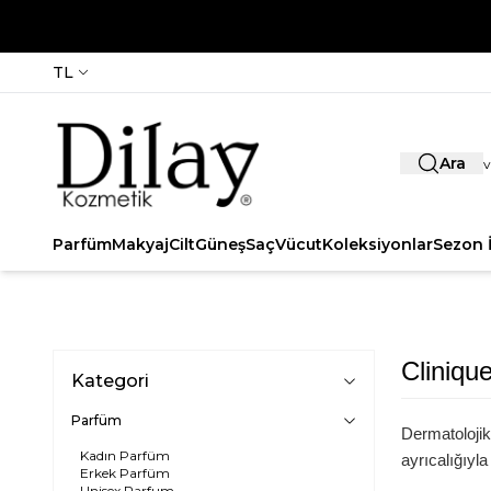
TL
Ara
Parfüm
Makyaj
Cilt
Güneş
Saç
Vücut
Koleksiyonlar
Sezon İ
Cliniqu
Kategori
Parfüm
Dermatolojik
Kadın Parfüm
ayrıcalığıyl
Erkek Parfüm
Unisex Parfum