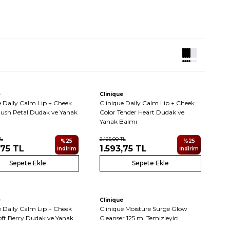
6
6
Yeni
e
Clinique
e Daily Calm Lip + Cheek
Clinique Daily Calm Lip + Cheek
lush Petal Dudak ve Yanak
Color Tender Heart Dudak ve
Yanak Balmı
L
2.125,00
TL
%
25
%
25
,75
TL
1.593,75
TL
İndirim
İndirim
Sepete Ekle
Sepete Ekle
6
Yeni
e
Clinique
e Daily Calm Lip + Cheek
Clinique Moisture Surge Glow
oft Berry Dudak ve Yanak
Cleanser 125 ml Temizleyici