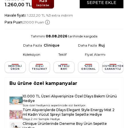
%
25
SEPETE EKLE
1.260,00
TL
İNDIRIM
Havale fiyatı:
1.222,20
TL
%
3
extra indirim
Para Puan:
21000 Puan
Tahmini
08.08.2026
tarihinde kargoda
Daha Fazla
Clinique
Daha Fazla
Ruj
Koleksiyon
Teklif
Fiyat Alarmı
HEDIYELI
HIZLI
YETKILI
%100
DISTRIBÜTÖR
ÜRÜN
TESLIMAT
BAYI
ORIJINAL
GARANTILI
Bu ürüne özel kampanyalar
10.000 TL Üzeri Alışverişinize Özel Dlays Bakım Ürünü
Hediye
Size özel hediyeniz sepetinizde sizi bekliyor.
Tüm Alışverişlerde
Dlays Elegant Style Energy Mist 2
ml Kadın Vücut Spreyi Sample
Sepette Hediye
Dlays 2 ml Sample Hediye
Clinique Ürünlerinde Deneme Boy Ürün Sepette