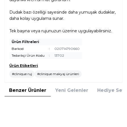
Dudak bazı özelliği sayesinde daha yumuşak dudaklar,
daha kolay uygulama sunar.
Tek başına veya rujunuzun üzerine uygulayabilirsiniz.
Ürün Filtreleri
Barkod
:
020714790660
Tedarikçi Ürün Kodu
:
13702
Ürün Etiketleri
#clinique ruj
#clinique makyaj ürünleri
Benzer Ürünler
Yeni Gelenler
Hediye Setl
6
6
Clinique
Clinique
Yeni
Yeni
Clinique Daily Calm Lip + Cheek
Clinique Daily Calm Lip + Cheek
Color Whisper Dudak ve Yanak
Color Plush Petal Dudak ve
Balmı
Yanak Balmı
2.125,00
TL
2.125,00
TL