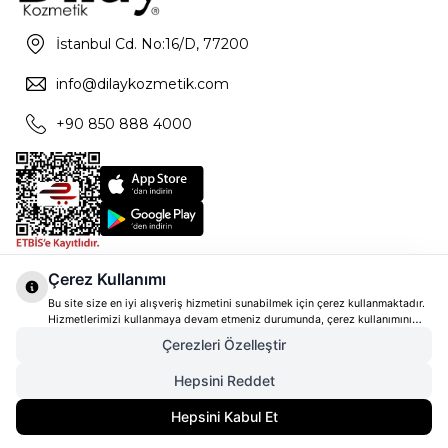
İstanbul Cd. No:16/D, 77200
info@dilaykozmetik.com
+90 850 888 4000
Çerez Kullanımı
Bu site size en iyi alışveriş hizmetini sunabilmek için çerez kullanmaktadır.
Hizmetlerimizi kullanmaya devam etmeniz durumunda, çerez kullanımını
kabul ettiğinizi varsayacağız. Çerezler hakkında daha fazla bilgi ve nasıl
Çerezleri Özelleştir
reddedeceğinizi öğrenmek için
tıklayınız
Hepsini Reddet
1.680,00
TL
SEPETE EKLE
Hepsini Kabul Et
1.260,00
TL