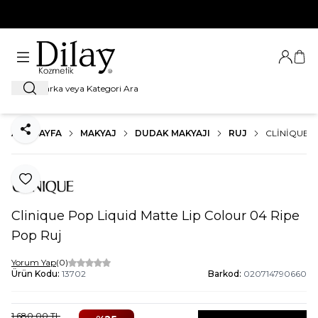
%100 Orijinal Ürün Garantisi
Giriş Ya
Sep
Ara
ANA SAYFA
MAKYAJ
DUDAK MAKYAJI
RUJ
CLINIQUE P
Paylaş
Favoriye Ekle
Clinique Pop Liquid Matte Lip Colour 04 Ripe
Pop Ruj
Yorum Yap
(0)
Ürün Kodu:
13702
Barkod:
020714790660
1.680,00
TL