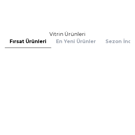
%
25
%
25
1.593,75
TL
1.593,75
TL
İndirim
İndirim
Sepete Ekle
Sepete Ekle
Vitrin Ürünleri
Fırsat Ürünleri
En Yeni Ürünler
Sezon İndir
Hugo Boss
Hugo Boss
Hugo Boss Bottled Absolu
Hugo Boss Bottled Absolu
Parfum Intense 50 ml Erkek
Parfum Intense 100 ml Erkek
Parfüm
Parfüm
(1)
5.608,00
TL
7.098,00
TL
%
30
%
30
3.925,60
TL
4.968,60
TL
İndirim
İndirim
Sepete Ekle
Sepete Ekle