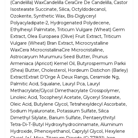
(Candelilla) WaxCandelilla CeraCire De Candelilla, Castor
Isostearate Succinate, Silica, Octyldodecanol,
Ozokerite, Synthetic Wax, Bis-Diglyceryl
Polyacyladipate-2, Hydrogenated Polydecene,
Ethylhexyl Palmitate, Triticum Vulgare (Wheat) Germ
Extract, Olea Europaea (Olive) Fruit Extract, Triticum
Vulgare (Wheat) Bran Extract, Microcrystalline
WaxCera MicrocristallinaCire Microcristalline,
Astrocaryum Murumuru Seed Butter, Prunus
Armeniaca (Apricot) Kernel Oil, Butyrospermum Parkii
(Shea) Butter, Cholesterol, Hordeum Distichon (Barley)
ExtractExtrait D'Orge À Deux Rangs, Ceramide Ng,
Palmitic Acid, Squalane, Lauryl Pca, Lauryl
Methacrylate/Glycol Dimethacrylate Crosspolymer,
Linoleic Acid, Tocopheryl Acetate, Glyceryl Stearate,
Oleic Acid, Butylene Glycol, Tetrahexyldecyl Ascorbate,
Sodium Hyaluronate, Potassium Sulfate, Silica
Dimethyl Silylate, Barium Sulfate, Pentaerythrityl
Tetra-Di-T-Butyl Hydroxyhydrocinnamate, Aluminum
Hydroxide, Phenoxyethanol, Caprylyl Glycol, Hexylene