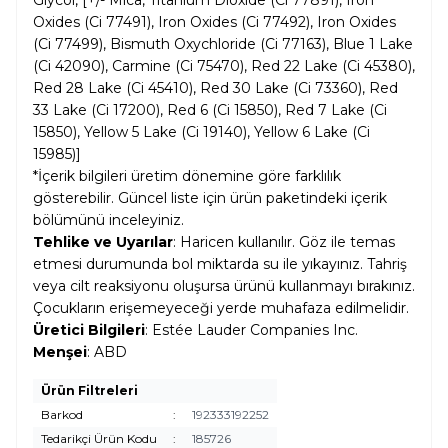
Glycol, [+/- Mica, Titanium Dioxide (Ci 77891), Iron
Oxides (Ci 77491), Iron Oxides (Ci 77492), Iron Oxides
(Ci 77499), Bismuth Oxychloride (Ci 77163), Blue 1 Lake
(Ci 42090), Carmine (Ci 75470), Red 22 Lake (Ci 45380),
Red 28 Lake (Ci 45410), Red 30 Lake (Ci 73360), Red
33 Lake (Ci 17200), Red 6 (Ci 15850), Red 7 Lake (Ci
15850), Yellow 5 Lake (Ci 19140), Yellow 6 Lake (Ci
15985)]
*İçerik bilgileri üretim dönemine göre farklılık
gösterebilir. Güncel liste için ürün paketindeki içerik
bölümünü inceleyiniz.
Tehlike ve Uyarılar
: Haricen kullanılır. Göz ile temas
etmesi durumunda bol miktarda su ile yıkayınız. Tahriş
veya cilt reaksiyonu oluşursa ürünü kullanmayı bırakınız.
Çocukların erişemeyeceği yerde muhafaza edilmelidir.
Üretici Bilgileri
: Estée Lauder Companies Inc.
Menşei
: ABD
Ürün Filtreleri
Barkod
:
192333192252
Tedarikçi Ürün Kodu
:
185726