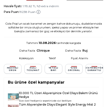
Havale fiyatı:
1.119,62
TL
%
3
extra indirim
Para Puan:
19238 Puan
Cola Pop’un sıcak karamel ve zengin kahve dokunuşu, dudaklarınızda
sofistike bir imza oluştururken; ipeksi yapısı ve primer etkisiyle her
bakışta zamansız bir güç ve etkileyici bir derinlik yansıtır.
Tahmini
10.08.2026
tarihinde kargoda
Daha Fazla
Clinique
Daha Fazla
Ruj
Koleksiyon
Teklif
Fiyat Alarmı
HEDIYELI
HIZLI
YETKILI
%100
DISTRIBÜTÖR
ÜRÜN
TESLIMAT
BAYI
ORIJINAL
GARANTILI
Bu ürüne özel kampanyalar
10.000 TL Üzeri Alışverişinize Özel Dlays Bakım Ürünü
Hediye
Size özel hediyeniz sepetinizde sizi bekliyor.
Tüm Alışverişlerde
Dlays Elegant Style Energy Mist 2