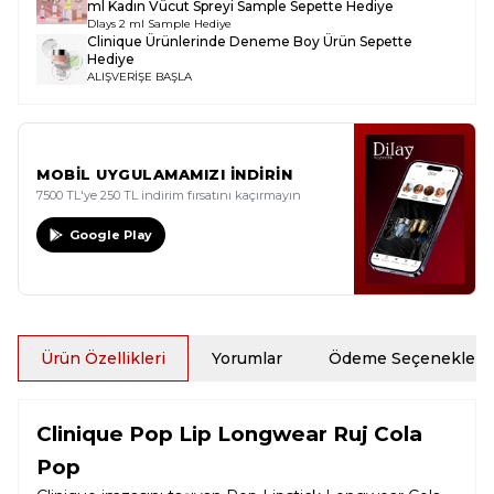
ml Kadın Vücut Spreyi Sample
Sepette Hediye
Dlays 2 ml Sample Hediye
Clinique Ürünlerinde Deneme Boy Ürün Sepette
Hediye
ALIŞVERİŞE BAŞLA
MOBİL UYGULAMAMIZI İNDİRİN
7500 TL'ye 250 TL indirim fırsatını kaçırmayın
Google Play
Ürün Özellikleri
Yorumlar
Ödeme Seçenekleri
Clinique Pop Lip Longwear Ruj Cola
Pop