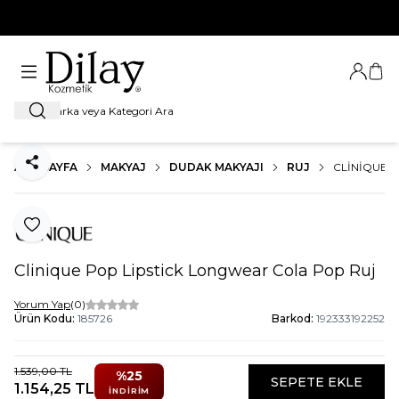
%100 Orijinal Ürün Garantisi
Giriş Ya
Sep
Ara
ANA SAYFA
MAKYAJ
DUDAK MAKYAJI
RUJ
CLINIQUE 
Paylaş
Favoriye Ekle
Clinique Pop Lipstick Longwear Cola Pop Ruj
Yorum Yap
(0)
Ürün Kodu:
185726
Barkod:
192333192252
1.539,00
TL
%
25
SEPETE EKLE
1.154,25
TL
İNDIRIM