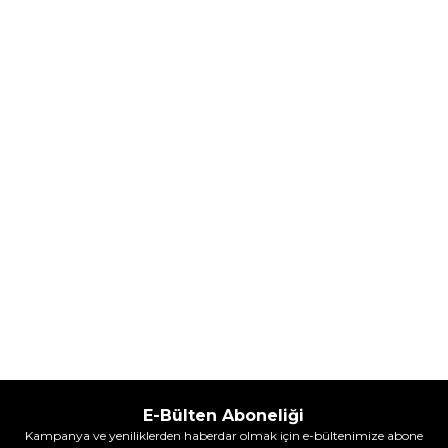
Hugo Boss Bottled Absolu
Hugo Boss Bottled Absolu
Parfum Intense 50 ml Erkek
Parfum Intense 100 ml Erkek
Parfüm
Parfüm
(1)
5.608,00
TL
7.098,00
TL
%
30
%
30
3.925,60
TL
4.968,60
TL
İndirim
İndirim
Sepete Ekle
Sepete Ekle
E-Bülten Aboneliği
Kampanya ve yeniliklerden haberdar olmak için e-bültenimize abone