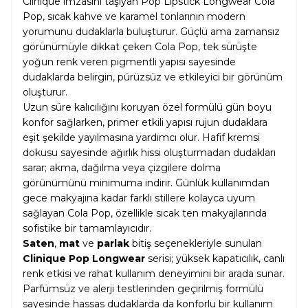
Clinique imzasını taşıyan Pop Lipstick Longwear Cola
Pop, sıcak kahve ve karamel tonlarının modern
yorumunu dudaklarla buluşturur. Güçlü ama zamansız
görünümüyle dikkat çeken Cola Pop, tek sürüşte
yoğun renk veren pigmentli yapısı sayesinde
dudaklarda belirgin, pürüzsüz ve etkileyici bir görünüm
oluşturur.
Uzun süre kalıcılığını koruyan özel formülü gün boyu
konfor sağlarken, primer etkili yapısı rujun dudaklara
eşit şekilde yayılmasına yardımcı olur. Hafif kremsi
dokusu sayesinde ağırlık hissi oluşturmadan dudakları
sarar; akma, dağılma veya çizgilere dolma
görünümünü minimuma indirir. Günlük kullanımdan
gece makyajına kadar farklı stillere kolayca uyum
sağlayan Cola Pop, özellikle sıcak ten makyajlarında
sofistike bir tamamlayıcıdır.
Saten
,
mat
ve
parlak
bitiş seçenekleriyle sunulan
Clinique Pop Longwear
serisi; yüksek kapatıcılık, canlı
renk etkisi ve rahat kullanım deneyimini bir arada sunar.
Parfümsüz ve alerji testlerinden geçirilmiş formülü
sayesinde hassas dudaklarda da konforlu bir kullanım