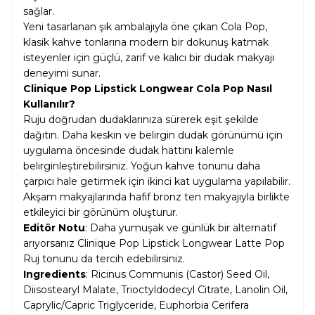
sağlar.
Yeni tasarlanan şık ambalajıyla öne çıkan Cola Pop,
klasik kahve tonlarına modern bir dokunuş katmak
isteyenler için güçlü, zarif ve kalıcı bir dudak makyajı
deneyimi sunar.
Clinique Pop Lipstick Longwear Cola Pop Nasıl
Kullanılır?
Ruju doğrudan dudaklarınıza sürerek eşit şekilde
dağıtın. Daha keskin ve belirgin dudak görünümü için
uygulama öncesinde dudak hattını kalemle
belirginleştirebilirsiniz. Yoğun kahve tonunu daha
çarpıcı hale getirmek için ikinci kat uygulama yapılabilir.
Akşam makyajlarında hafif bronz ten makyajıyla birlikte
etkileyici bir görünüm oluşturur.
Editör Notu
: Daha yumuşak ve günlük bir alternatif
arıyorsanız
Clinique Pop Lipstick Longwear Latte Pop
Ruj
tonunu da tercih edebilirsiniz.
Ingredients
: Ricinus Communis (Castor) Seed Oil,
Diisostearyl Malate, Trioctyldodecyl Citrate, Lanolin Oil,
Caprylic/Capric Triglyceride, Euphorbia Cerifera