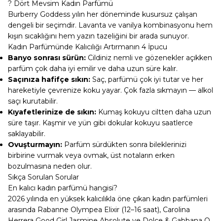
? Dört Mevsim Kadın Parfümü
Burberry Goddess yılın her döneminde kusursuz çalışan
dengeli bir seçimdir. Lavanta ve vanilya kombinasyonu hem
kışın sıcaklığını hem yazın tazeliğini bir arada sunuyor.
Kadın Parfümünde Kalıcılığı Artırmanın 4 İpucu
Banyo sonrası sürün:
Cildiniz nemli ve gözenekler açıkken
parfüm çok daha iyi emilir ve daha uzun süre kalır.
Saçınıza hafifçe sıkın:
Saç, parfümü çok iyi tutar ve her
hareketiyle çevrenize koku yayar. Çok fazla sıkmayın — alkol
saçı kurutabilir.
Kıyafetlerinize de sıkın:
Kumaş kokuyu ciltten daha uzun
süre taşır. Kaşmir ve yün gibi dokular kokuyu saatlerce
saklayabilir.
Ovuşturmayın:
Parfüm sürdükten sonra bileklerinizi
birbirine vurmak veya ovmak, üst notaların erken
bozulmasına neden olur.
Sıkça Sorulan Sorular
En kalıcı kadın parfümü hangisi?
2026 yılında en yüksek kalıcılıkla öne çıkan kadın parfümleri
arasında Rabanne Olympea Elixir (12–16 saat), Carolina
Herrera Good Girl Jasmine Absolute ve Dolce & Gabbana Q