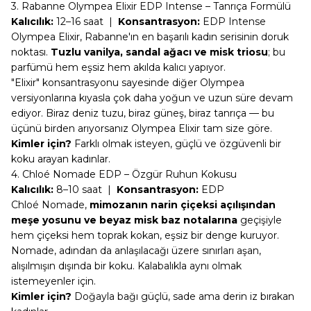
3. Rabanne Olympea Elixir EDP Intense – Tanrıça Formülü
Kalıcılık:
12–16 saat |
Konsantrasyon:
EDP Intense
Olympea Elixir
, Rabanne'ın en başarılı kadın serisinin doruk
noktası.
Tuzlu vanilya, sandal ağacı ve misk triosu
; bu
parfümü hem eşsiz hem akılda kalıcı yapıyor.
"Elixir" konsantrasyonu sayesinde diğer Olympea
versiyonlarına kıyasla çok daha yoğun ve uzun süre devam
ediyor. Biraz deniz tuzu, biraz güneş, biraz tanrıça — bu
üçünü birden arıyorsanız Olympea Elixir tam size göre.
Kimler için?
Farklı olmak isteyen, güçlü ve özgüvenli bir
koku arayan kadınlar.
4. Chloé Nomade EDP – Özgür Ruhun Kokusu
Kalıcılık:
8–10 saat |
Konsantrasyon:
EDP
Chloé Nomade
,
mimozanın narin çiçeksi açılışından
meşe yosunu ve beyaz misk baz notalarına
geçişiyle
hem çiçeksi hem toprak kokan, eşsiz bir denge kuruyor.
Nomade, adından da anlaşılacağı üzere sınırları aşan,
alışılmışın dışında bir koku. Kalabalıkla aynı olmak
istemeyenler için.
Kimler için?
Doğayla bağı güçlü, sade ama derin iz bırakan