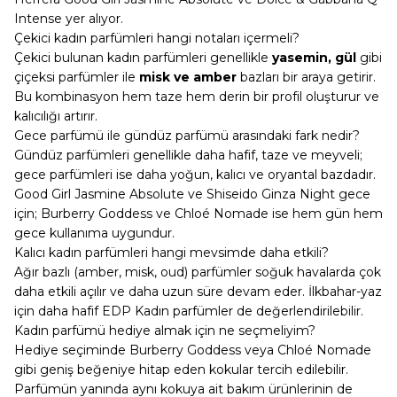
Intense yer alıyor.
Çekici kadın parfümleri hangi notaları içermeli?
Çekici bulunan kadın parfümleri genellikle
yasemin, gül
gibi
çiçeksi parfümler
ile
misk ve amber
bazları bir araya getirir.
Bu kombinasyon hem taze hem derin bir profil oluşturur ve
kalıcılığı artırır.
Gece parfümü ile gündüz parfümü arasındaki fark nedir?
Gündüz parfümleri genellikle daha hafif, taze ve meyveli;
gece parfümleri ise daha yoğun, kalıcı ve oryantal bazdadır.
Good Girl Jasmine Absolute ve Shiseido Ginza Night gece
için; Burberry Goddess ve Chloé Nomade ise hem gün hem
gece kullanıma uygundur.
Kalıcı kadın parfümleri hangi mevsimde daha etkili?
Ağır bazlı (amber, misk, oud) parfümler soğuk havalarda çok
daha etkili açılır ve daha uzun süre devam eder. İlkbahar-yaz
için daha hafif
EDP Kadın parfümler
de değerlendirilebilir.
Kadın parfümü hediye almak için ne seçmeliyim?
Hediye seçiminde Burberry Goddess veya Chloé Nomade
gibi geniş beğeniye hitap eden kokular tercih edilebilir.
Parfümün yanında aynı kokuya ait bakım ürünlerinin de