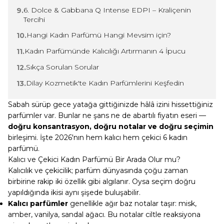
6. Dolce & Gabbana Q Intense EDPI – Kraliçenin
9.
Tercihi
Hangi Kadın Parfümü Hangi Mevsim için?
10.
Kadın Parfümünde Kalıcılığı Artırmanın 4 İpucu
11.
Sıkça Sorulan Sorular
12.
Dilay Kozmetik'te Kadın Parfümlerini Keşfedin
13.
Sabah sürüp gece yatağa gittiğinizde hâlâ izini hissettiğiniz
parfümler var. Bunlar ne şans ne de abartılı fiyatın eseri —
doğru konsantrasyon, doğru notalar ve doğru seçimin
birleşimi. İşte 2026'nın hem kalıcı hem çekici 6 kadın
parfümü.
Kalıcı ve Çekici Kadın Parfümü Bir Arada Olur mu?
Kalıcılık ve çekicilik; parfüm dünyasında çoğu zaman
birbirine rakip iki özellik gibi algılanır. Oysa seçim doğru
yapıldığında ikisi aynı şişede buluşabilir.
Kalıcı parfümler
genellikle ağır baz notalar taşır: misk,
amber, vanilya, sandal ağacı. Bu notalar ciltle reaksiyona