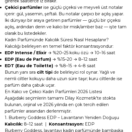
girerek saatlerce iz bırakır.
Çekici parfümler
ise güçlü çiçeksi ve meyveli üst notalar
içerir: gül, yasemin, şeftali. Bu notalar çarpıcı bir açılış yapar.
İki dünyayı bir araya getiren parfümler — güçlü bir çiçeksi
açılış, ardından derin ve kalıcı bir misk/amber baz — işte tam
olarak bu listedekiler.
Kadın Parfümünde Kalıcılık Süresi Nasıl Hesaplanır?
Kalıcılığı belirleyen en temel faktör konsantrasyondur:
EDP Intense / Elixir
→ %20–25 koku özü → 10–16 saat
EDP (Eau de Parfum)
→ %15–20 → 8–12 saat
EDT (Eau de Toilette)
→ %8–15 → 4–8 saat
Bunun yanı sıra
cilt tipi
de belirleyici rol oynar. Yağlı ve
nemli ciltler kokuyu daha uzun süre taşır; kuru ciltlerde ise
parfüm daha çabuk uçar.
En Kalıcı ve Çekici Kadın Parfümleri 2026 Listesi
Aşağıdaki seçimlerin tamamı Dilay Kozmetik'te stokta
bulunan, orijinal ve 2026 yılında en çok tercih edilen
parfümler arasından derlenmiştir.
1. Burberry Goddess EDP – Lavantanın Yeniden Doğuşu
Kalıcılık:
8–12 saat |
Konsantrasyon:
EDP
Burberry Goddess
, lavantayı kadın parfümünde bambaşka