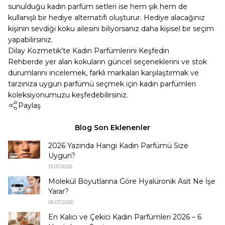
sunulduğu
kadın parfüm setleri
ise hem şık hem de
kullanışlı bir hediye alternatifi oluşturur. Hediye alacağınız
kişinin sevdiği koku ailesini biliyorsanız daha kişisel bir seçim
yapabilirsiniz.
Dilay Kozmetik'te Kadın Parfümlerini Keşfedin
Rehberde yer alan kokuların güncel seçeneklerini ve stok
durumlarını incelemek, farklı markaları karşılaştırmak ve
tarzınıza uygun parfümü seçmek için
kadın parfümleri
koleksiyonumuzu keşfedebilirsiniz.
Paylaş
Blog Son Eklenenler
2026 Yazında Hangi Kadın Parfümü Size
Uygun?
13.07.2026
Molekül Boyutlarına Göre Hyalüronik Asit Ne İşe
Yarar?
05.07.2026
En Kalıcı ve Çekici Kadın Parfümleri 2026 – 6