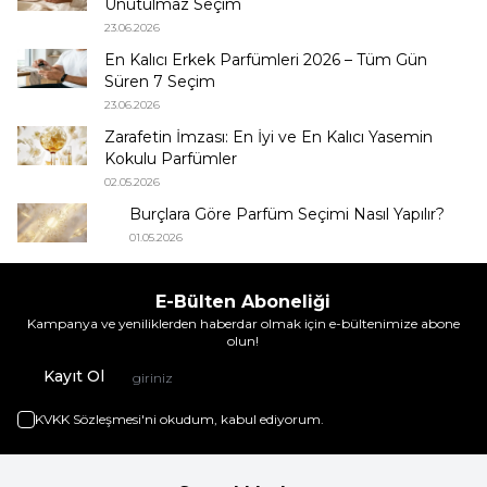
Unutulmaz Seçim
23.06.2026
En Kalıcı Erkek Parfümleri 2026 – Tüm Gün
Süren 7 Seçim
23.06.2026
Zarafetin İmzası: En İyi ve En Kalıcı Yasemin
Kokulu Parfümler
02.05.2026
Burçlara Göre Parfüm Seçimi Nasıl Yapılır?
01.05.2026
E-Bülten Aboneliği
Kampanya ve yeniliklerden haberdar olmak için e-bültenimize abone
olun!
Kayıt Ol
KVKK Sözleşmesi'ni
okudum, kabul ediyorum.