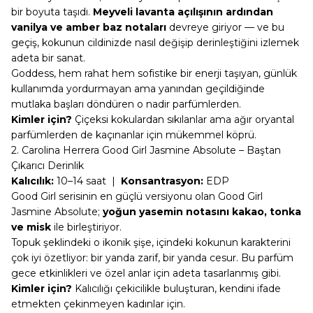
bir boyuta taşıdı.
Meyveli lavanta açılışının ardından
vanilya ve amber baz notaları
devreye giriyor — ve bu
geçiş, kokunun cildinizde nasıl değişip derinleştiğini izlemek
adeta bir sanat.
Goddess, hem rahat hem sofistike bir enerji taşıyan, günlük
kullanımda yordurmayan ama yanından geçildiğinde
mutlaka başları döndüren o nadir parfümlerden.
Kimler için?
Çiçeksi kokulardan sıkılanlar ama ağır oryantal
parfümlerden de kaçınanlar için mükemmel köprü.
2. Carolina Herrera Good Girl Jasmine Absolute – Baştan
Çıkarıcı Derinlik
Kalıcılık:
10–14 saat |
Konsantrasyon:
EDP
Good Girl serisinin en güçlü versiyonu olan
Good Girl
Jasmine Absolute
;
yoğun yasemin notasını kakao, tonka
ve misk
ile birleştiriyor.
Topuk şeklindeki o ikonik şişe, içindeki kokunun karakterini
çok iyi özetliyor: bir yanda zarif, bir yanda cesur. Bu parfüm
gece etkinlikleri ve özel anlar için adeta tasarlanmış gibi.
Kimler için?
Kalıcılığı çekicilikle buluşturan, kendini ifade
etmekten çekinmeyen kadınlar için.