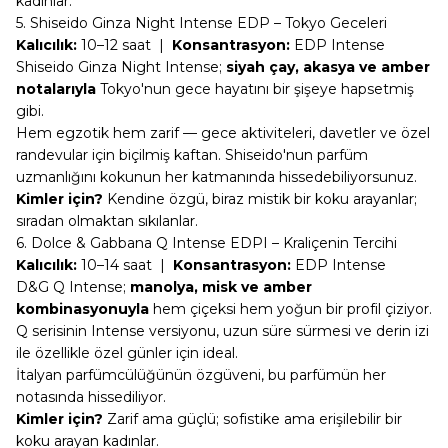
kadınlar.
5. Shiseido Ginza Night Intense EDP – Tokyo Geceleri
Kalıcılık:
10–12 saat |
Konsantrasyon:
EDP Intense
Shiseido Ginza Night Intense
;
siyah çay, akasya ve amber
notalarıyla
Tokyo'nun gece hayatını bir şişeye hapsetmiş
gibi.
Hem egzotik hem zarif — gece aktiviteleri, davetler ve özel
randevular için biçilmiş kaftan. Shiseido'nun parfüm
uzmanlığını kokunun her katmanında hissedebiliyorsunuz.
Kimler için?
Kendine özgü, biraz mistik bir koku arayanlar;
sıradan olmaktan sıkılanlar.
6. Dolce & Gabbana Q Intense EDPI – Kraliçenin Tercihi
Kalıcılık:
10–14 saat |
Konsantrasyon:
EDP Intense
D&G Q Intense
;
manolya, misk ve amber
kombinasyonuyla
hem çiçeksi hem yoğun bir profil çiziyor.
Q serisinin Intense versiyonu, uzun süre sürmesi ve derin izi
ile özellikle özel günler için ideal.
İtalyan parfümcülüğünün özgüveni, bu parfümün her
notasında hissediliyor.
Kimler için?
Zarif ama güçlü; sofistike ama erişilebilir bir
koku arayan kadınlar.