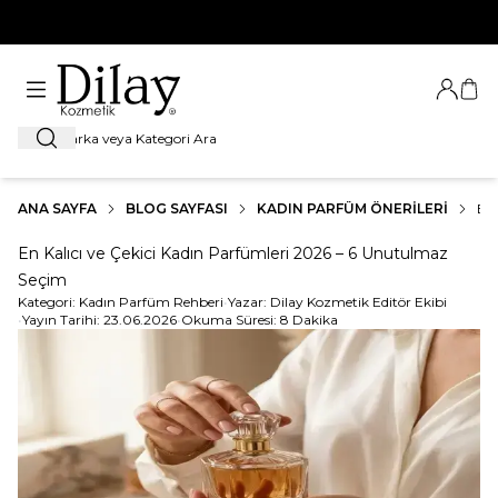
%100 Orijinal Ürün Garantisi
Giriş Ya
Sep
Ara
ANA SAYFA
BLOG SAYFASI
KADIN PARFÜM ÖNERILERI
EN
En Kalıcı ve Çekici Kadın Parfümleri 2026 – 6 Unutulmaz
Seçim
Kategori:
Kadın Parfüm Rehberi
•
Yazar:
Dilay Kozmetik Editör Ekibi
•
Yayın Tarihi:
23.06.2026
•
Okuma Süresi:
8 Dakika