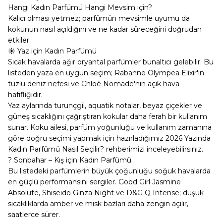
Hangi Kadın Parfümü Hangi Mevsim için?
Kalıcı olması yetmez; parfümün mevsimle uyumu da
kokunun nasıl açıldığını ve ne kadar süreceğini doğrudan
etkiler.
☀️ Yaz için Kadın Parfümü
Sıcak havalarda ağır oryantal parfümler bunaltıcı gelebilir. Bu
listeden yaza en uygun seçim; Rabanne Olympea Elixir'in
tuzlu deniz nefesi ve Chloé Nomade'nin açık hava
hafifliğidir.
Yaz aylarında turunçgil, aquatik notalar, beyaz çiçekler ve
güneş sıcaklığını çağrıştıran kokular daha ferah bir kullanım
sunar. Koku ailesi, parfüm yoğunluğu ve kullanım zamanına
göre doğru seçimi yapmak için hazırladığımız
2026 Yazında
Kadın Parfümü Nasıl Seçilir?
rehberimizi inceleyebilirsiniz.
? Sonbahar – Kış için Kadın Parfümü
Bu listedeki parfümlerin büyük çoğunluğu soğuk havalarda
en güçlü performansını sergiler. Good Girl Jasmine
Absolute, Shiseido Ginza Night ve D&G Q Intense; düşük
sıcaklıklarda amber ve misk bazları daha zengin açılır,
saatlerce sürer.