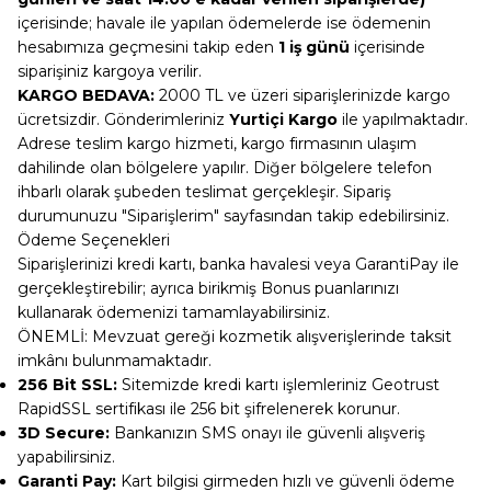
içerisinde; havale ile yapılan ödemelerde ise ödemenin
hesabımıza geçmesini takip eden
1 iş günü
içerisinde
siparişiniz kargoya verilir.
KARGO BEDAVA:
2000 TL ve üzeri siparişlerinizde kargo
ücretsizdir. Gönderimleriniz
Yurtiçi Kargo
ile yapılmaktadır.
Adrese teslim kargo hizmeti, kargo firmasının ulaşım
dahilinde olan bölgelere yapılır. Diğer bölgelere telefon
ihbarlı olarak şubeden teslimat gerçekleşir. Sipariş
durumunuzu "Siparişlerim" sayfasından takip edebilirsiniz.
Ödeme Seçenekleri
Siparişlerinizi kredi kartı, banka havalesi veya GarantiPay ile
gerçekleştirebilir; ayrıca birikmiş Bonus puanlarınızı
kullanarak ödemenizi tamamlayabilirsiniz.
ÖNEMLİ: Mevzuat gereği kozmetik alışverişlerinde taksit
imkânı bulunmamaktadır.
256 Bit SSL:
Sitemizde kredi kartı işlemleriniz Geotrust
RapidSSL sertifikası ile 256 bit şifrelenerek korunur.
3D Secure:
Bankanızın SMS onayı ile güvenli alışveriş
yapabilirsiniz.
Garanti Pay:
Kart bilgisi girmeden hızlı ve güvenli ödeme