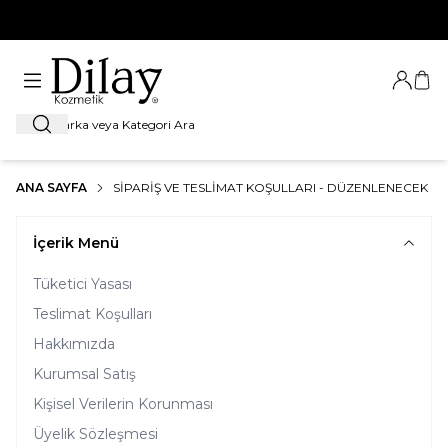
%100 Orijinal Ürün Garantisi
Giriş Ya
Sep
Ara
ANA SAYFA
SIPARIŞ VE TESLIMAT KOŞULLARI - DÜZENLENECEK PA
İçerik Menü
Tüketici Yasası
Teslimat Koşulları
Hakkımızda
Kurumsal Satış
Kişisel Verilerin Korunması
Üyelik Sözleşmesi