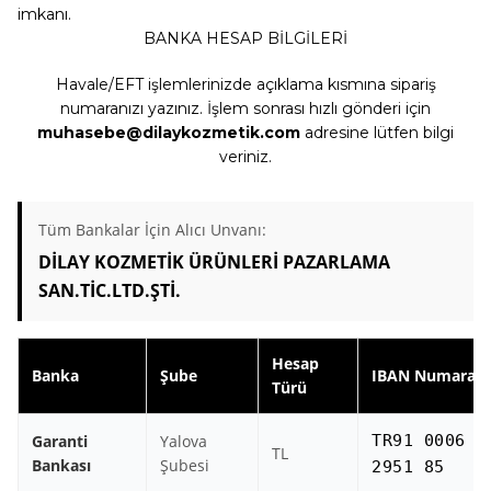
imkanı.
BANKA HESAP BİLGİLERİ
Havale/EFT işlemlerinizde açıklama kısmına sipariş
numaranızı yazınız. İşlem sonrası hızlı gönderi için
muhasebe@dilaykozmetik.com
adresine lütfen bilgi
veriniz.
Tüm Bankalar İçin Alıcı Unvanı:
DİLAY KOZMETİK ÜRÜNLERİ PAZARLAMA
SAN.TİC.LTD.ŞTİ.
Hesap
Banka
Şube
IBAN Numarası
Türü
Garanti
Yalova
TR91 0006 2
TL
Bankası
Şubesi
2951 85