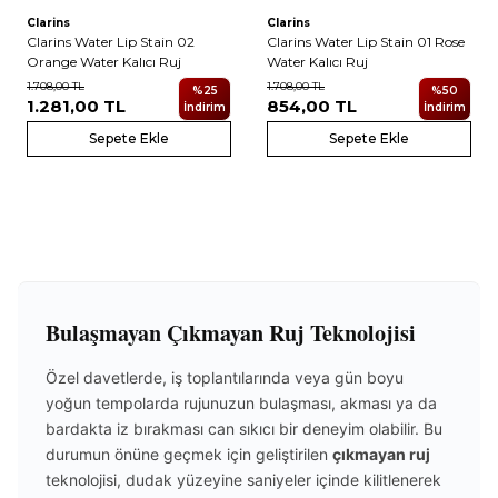
Clarins
Clarins
Clarins Water Lip Stain 02
Clarins Water Lip Stain 01 Rose
Orange Water Kalıcı Ruj
Water Kalıcı Ruj
1.708,00
TL
1.708,00
TL
%
25
%
50
1.281,00
TL
854,00
TL
İndirim
İndirim
Sepete Ekle
Sepete Ekle
Bulaşmayan Çıkmayan Ruj Teknolojisi
Özel davetlerde, iş toplantılarında veya gün boyu
yoğun tempolarda rujunuzun bulaşması, akması ya da
bardakta iz bırakması can sıkıcı bir deneyim olabilir. Bu
durumun önüne geçmek için geliştirilen
çıkmayan ruj
teknolojisi, dudak yüzeyine saniyeler içinde kilitlenerek