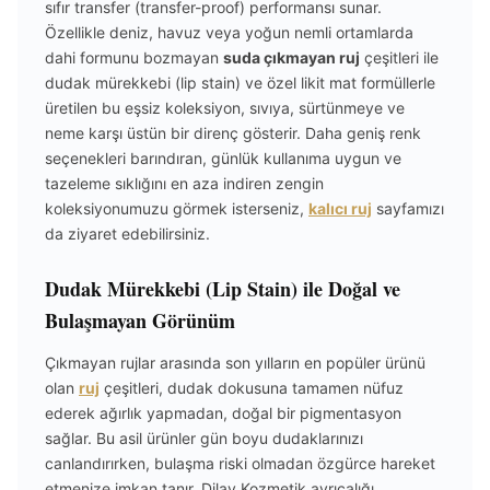
sıfır transfer (transfer-proof) performansı sunar.
Özellikle deniz, havuz veya yoğun nemli ortamlarda
dahi formunu bozmayan
suda çıkmayan ruj
çeşitleri ile
dudak mürekkebi (lip stain) ve özel likit mat formüllerle
üretilen bu eşsiz koleksiyon, sıvıya, sürtünmeye ve
neme karşı üstün bir direnç gösterir. Daha geniş renk
seçenekleri barındıran, günlük kullanıma uygun ve
tazeleme sıklığını en aza indiren zengin
koleksiyonumuzu görmek isterseniz,
kalıcı ruj
sayfamızı
da ziyaret edebilirsiniz.
Dudak Mürekkebi (Lip Stain) ile Doğal ve
Bulaşmayan Görünüm
Çıkmayan rujlar arasında son yılların en popüler ürünü
olan
ruj
çeşitleri, dudak dokusuna tamamen nüfuz
ederek ağırlık yapmadan, doğal bir pigmentasyon
sağlar. Bu asil ürünler gün boyu dudaklarınızı
canlandırırken, bulaşma riski olmadan özgürce hareket
etmenize imkan tanır. Dilay Kozmetik ayrıcalığı,