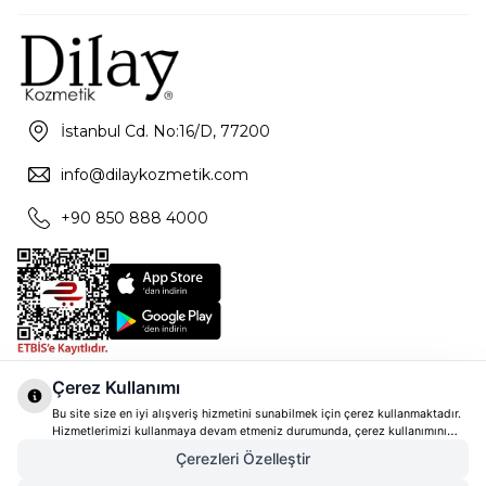
İstanbul Cd. No:16/D, 77200
info@dilaykozmetik.com
+90 850 888 4000
Çerez Kullanımı
Bu site size en iyi alışveriş hizmetini sunabilmek için çerez kullanmaktadır.
Hizmetlerimizi kullanmaya devam etmeniz durumunda, çerez kullanımını
kabul ettiğinizi varsayacağız. Çerezler hakkında daha fazla bilgi ve nasıl
Çerezleri Özelleştir
reddedeceğinizi öğrenmek için
tıklayınız