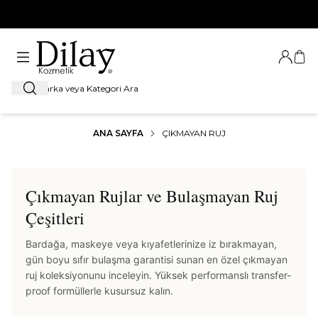
%100 Orijinal Ürün Garantisi
Giriş Ya
Sep
Ara
ANA SAYFA
ÇIKMAYAN RUJ
Çıkmayan Rujlar ve Bulaşmayan Ruj
Çeşitleri
Bardağa, maskeye veya kıyafetlerinize iz bırakmayan,
gün boyu sıfır bulaşma garantisi sunan en özel çıkmayan
ruj koleksiyonunu inceleyin. Yüksek performanslı transfer-
proof formüllerle kusursuz kalın.