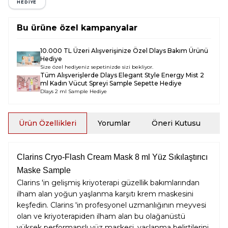
HEDİYE
Bu ürüne özel kampanyalar
10.000 TL Üzeri Alışverişinize Özel Dlays Bakım Ürünü
Hediye
Size özel hediyeniz sepetinizde sizi bekliyor.
Tüm Alışverişlerde
Dlays Elegant Style Energy Mist 2
ml Kadın Vücut Spreyi Sample
Sepette Hediye
Dlays 2 ml Sample Hediye
Ürün Özellikleri
Yorumlar
Öneri Kutusu
İ
Clarins Cryo-Flash Cream Mask 8 ml Yüz Sıkılaştırıcı
Maske Sample
Clarins 'in gelişmiş kriyoterapi güzellik bakımlarından
ilham alan yoğun yaşlanma karşıtı krem ​​maskesini
keşfedin. Clarins 'in profesyonel uzmanlığının meyvesi
olan ve kriyoterapiden ilham alan bu olağanüstü
yüksek performanslı yüz maskesi, yaşlanma belirtilerini