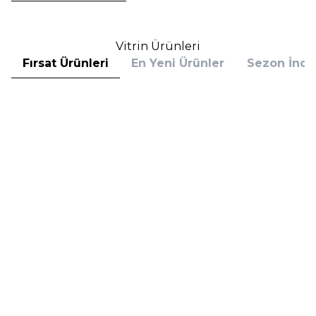
Vitrin Ürünleri
Fırsat Ürünleri
En Yeni Ürünler
Sezon İndir
Hugo Boss
Hugo Boss
Hugo Boss Bottled Absolu
Hugo Boss Bottled Absolu
Parfum Intense 50 ml Erkek
Parfum Intense 100 ml Erkek
Parfüm
Parfüm
(1)
5.608,00
TL
7.098,00
TL
%
30
%
30
3.925,60
TL
4.968,60
TL
İndirim
İndirim
Sepete Ekle
Sepete Ekle