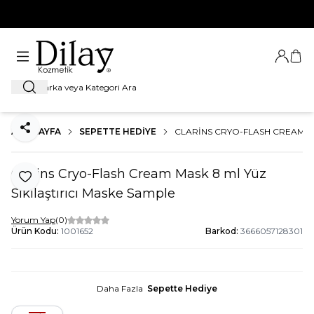
%100 Orijinal Ürün Garantisi
Giriş Ya
Sep
Ara
ANA SAYFA
SEPETTE HEDIYE
CLARINS CRYO-FLASH CREAM MA
Paylaş
Clarins Cryo-Flash Cream Mask 8 ml Yüz
Favoriye Ekle
Sıkılaştırıcı Maske Sample
Yorum Yap
(0)
Ürün Kodu:
1001652
Barkod:
3666057128301
Daha Fazla
Sepette Hediye