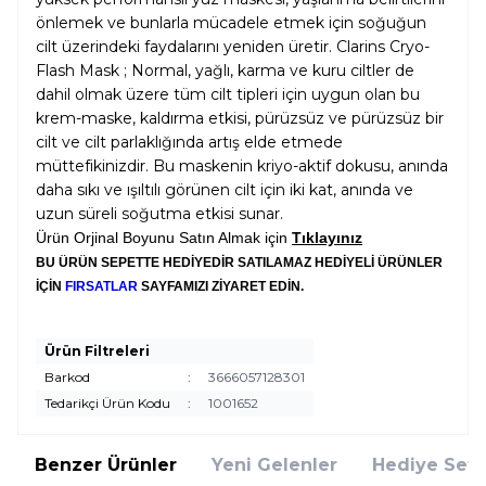
önlemek ve bunlarla mücadele etmek için soğuğun
cilt üzerindeki faydalarını yeniden üretir. Clarins Cryo-
Flash Mask ; Normal, yağlı, karma ve kuru ciltler de
dahil olmak üzere tüm cilt tipleri için uygun olan bu
krem-maske, kaldırma etkisi, pürüzsüz ve pürüzsüz bir
cilt ve cilt parlaklığında artış elde etmede
müttefikinizdir. Bu maskenin kriyo-aktif dokusu, anında
daha sıkı ve ışıltılı görünen cilt için iki kat, anında ve
uzun süreli soğutma etkisi sunar.
Ürün Orjinal Boyunu Satın Almak için
Tıklayınız
BU ÜRÜN SEPETTE HEDİYEDİR SATILAMAZ HEDİYELİ ÜRÜNLER
İÇİN
FIRSATLAR
SAYFAMIZI ZİYARET EDİN.
Ürün Filtreleri
Barkod
:
3666057128301
Tedarikçi Ürün Kodu
:
1001652
Benzer Ürünler
Yeni Gelenler
Hediye Setl