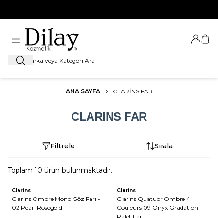
%100 Orijinal Ürün Garantisi
Giriş Ya
Sep
Ara
ANA SAYFA
CLARINS FAR
CLARINS FAR
Filtrele
Sırala
Toplam
10
ürün bulunmaktadır.
Clarins
Clarins
Clarins Ombre Mono Göz Farı -
Clarins Quatuor Ombre 4
02 Pearl Rosegold
Couleurs 09 Onyx Gradation
Palet Far