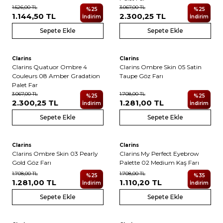
1.526,00
TL
3.067,00
TL
%
25
%
25
1.144,50
TL
2.300,25
TL
İndirim
İndirim
Sepete Ekle
Sepete Ekle
Clarins
Clarins
Clarins Quatuor Ombre 4
Clarins Ombre Skin 05 Satin
Couleurs 08 Amber Gradation
Taupe Göz Farı
Palet Far
3.067,00
TL
1.708,00
TL
%
25
%
25
2.300,25
TL
1.281,00
TL
İndirim
İndirim
Sepete Ekle
Sepete Ekle
2
Clarins
Clarins
Clarins Ombre Skin 03 Pearly
Clarins My Perfect Eyebrow
Gold Göz Farı
Palette 02 Medium Kaş Farı
1.708,00
TL
1.708,00
TL
%
25
%
35
1.281,00
TL
1.110,20
TL
İndirim
İndirim
Sepete Ekle
Sepete Ekle
2