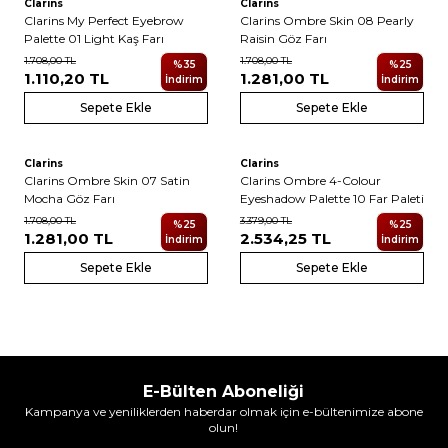
Clarins
Clarins
Clarins My Perfect Eyebrow
Clarins Ombre Skin 08 Pearly
Palette 01 Light Kaş Farı
Raisin Göz Farı
1.708,00
TL
1.708,00
TL
%
35
%
25
1.110,20
TL
1.281,00
TL
İndirim
İndirim
Sepete Ekle
Sepete Ekle
Clarins
Clarins
Clarins Ombre Skin 07 Satin
Clarins Ombre 4-Colour
Mocha Göz Farı
Eyeshadow Palette 10 Far Paleti
1.708,00
TL
3.379,00
TL
%
25
%
25
1.281,00
TL
2.534,25
TL
İndirim
İndirim
Sepete Ekle
Sepete Ekle
E-Bülten Aboneliği
Kampanya ve yeniliklerden haberdar olmak için e-bültenimize abone
olun!