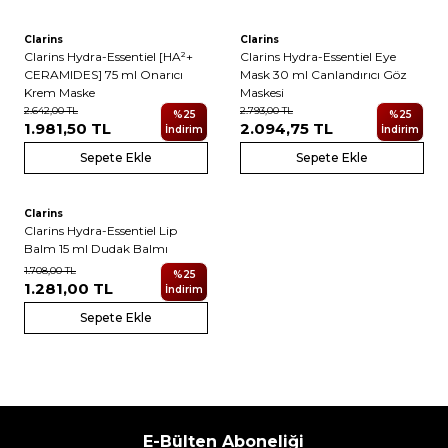
Clarins
Clarins
Clarins Hydra-Essentiel [HA²+
Clarins Hydra-Essentiel Eye
CERAMIDES] 75 ml Onarıcı
Mask 30 ml Canlandırıcı Göz
Krem Maske
Maskesi
2.642,00
TL
2.793,00
TL
%
25
%
25
1.981,50
TL
2.094,75
TL
İndirim
İndirim
Sepete Ekle
Sepete Ekle
Clarins
Clarins Hydra-Essentiel Lip
Balm 15 ml Dudak Balmı
1.708,00
TL
%
25
1.281,00
TL
İndirim
Sepete Ekle
E-Bülten Aboneliği