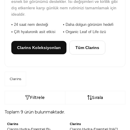
esnek bir görünümü destekler. Isı değişimleri ve kirlilik gibi
dış etkenlere karşı günlük nem rutininizi tamamlamak için
idealdir.
• 24 saat nem desteği
• Daha dolgun görünüm hedefi
• Çift hyaluronik asit etkisi
• Organic Leaf of Life özü
Clarins Koleksiyonları
Tüm Clarins
Clarins
Filtrele
Sırala
Toplam
9
ürün bulunmaktadır.
Clarins
Clarins
Clarins Hydra-Essentiel Bi-
Clarins Hydra-Essentiel [HA²]