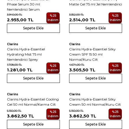
Phase Serum 30 ml
Matte Gel 75 ml Jel Nemlendirici
Nemlendirici Serum
3.940,00
TL
3.352,00
TL
%
25
%
25
2.955,00
TL
2.514,00
TL
İndirim
İndirim
Sepete Ekle
Sepete Ekle
Clarins
Clarins
Clarins Hydra-Essentiel
Clarins Hydra-Essentiel Silky
Hydrating Mist 75 ml
Cream SPF 15 50 ml
Nemlendirici Sprey
Normal/Kuru Cilt
1.708,00
TL
4.674,00
TL
%
25
%
25
1.281,00
TL
3.505,50
TL
İndirim
İndirim
Sepete Ekle
Sepete Ekle
Clarins
Clarins
Clarins Hydra-Essentiel Cooling
Clarins Hydra-Essentiel Silky
Gel 50 ml Normal/Karma Cilt
Cream 50 ml Normal/Kuru Cilt
5.150,00
TL
5.150,00
TL
%
25
%
25
3.862,50
TL
3.862,50
TL
İndirim
İndirim
Sepete Ekle
Sepete Ekle