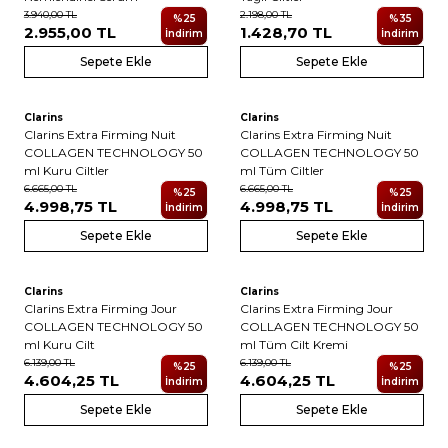
3.940,00
TL
2.198,00
TL
%
25
%
35
2.955,00
TL
1.428,70
TL
İndirim
İndirim
Sepete Ekle
Sepete Ekle
Clarins
Clarins
Clarins Extra Firming Nuit
Clarins Extra Firming Nuit
COLLAGEN TECHNOLOGY 50
COLLAGEN TECHNOLOGY 50
ml Kuru Ciltler
ml Tüm Ciltler
6.665,00
TL
6.665,00
TL
%
25
%
25
4.998,75
TL
4.998,75
TL
İndirim
İndirim
Sepete Ekle
Sepete Ekle
Clarins
Clarins
Clarins Extra Firming Jour
Clarins Extra Firming Jour
COLLAGEN TECHNOLOGY 50
COLLAGEN TECHNOLOGY 50
ml Kuru Cilt
ml Tüm Cilt Kremi
6.139,00
TL
6.139,00
TL
%
25
%
25
4.604,25
TL
4.604,25
TL
İndirim
İndirim
Sepete Ekle
Sepete Ekle