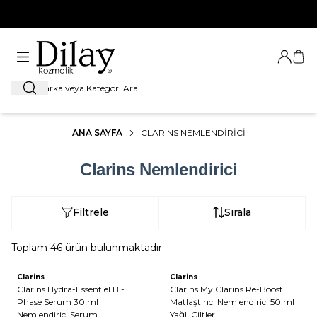
%100 Orijinal Ürün Garantisi
Giriş Ya
Sep
Ara
ANA SAYFA
CLARINS NEMLENDIRICI
Clarins Nemlendirici
Filtrele
Sırala
Toplam
46
ürün bulunmaktadır.
Clarins
Clarins
Clarins Hydra-Essentiel Bi-
Clarins My Clarins Re-Boost
Phase Serum 30 ml
Matlaştırıcı Nemlendirici 50 ml
Nemlendirici Serum
Yağlı Ciltler