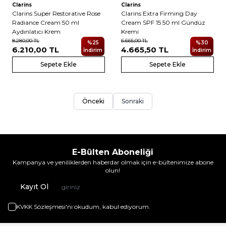
Clarins
Clarins
Clarins Super Restorative Rose
Clarins Extra Firming Day
Radiance Cream 50 ml
Cream SPF 15 50 ml Gündüz
Aydınlatıcı Krem
Kremi
8.280,00
TL
6.665,00
TL
%
25
%
30
6.210,00
TL
4.665,50
TL
İndirim
İndirim
Sepete Ekle
Sepete Ekle
Önceki
Sonraki
E-Bülten Aboneliği
Kampanya ve yeniliklerden haberdar olmak için e-bültenimize abone
olun!
Kayıt Ol
KVKK Sözleşmesi'ni
okudum, kabul ediyorum.