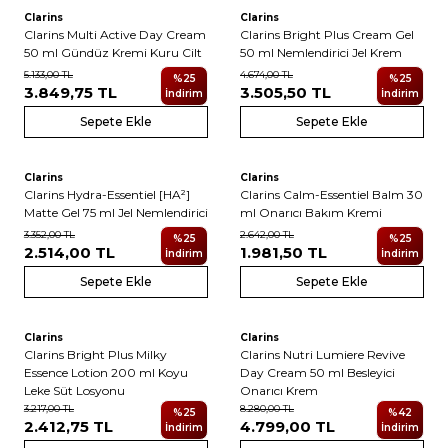
Clarins
Clarins
Clarins Multi Active Day Cream
Clarins Bright Plus Cream Gel
50 ml Gündüz Kremi Kuru Cilt
50 ml Nemlendirici Jel Krem
5.133,00
TL
4.674,00
TL
%
25
%
25
3.849,75
TL
3.505,50
TL
İndirim
İndirim
Sepete Ekle
Sepete Ekle
Clarins
Clarins
Clarins Hydra-Essentiel [HA²]
Clarins Calm-Essentiel Balm 30
Matte Gel 75 ml Jel Nemlendirici
ml Onarıcı Bakım Kremi
3.352,00
TL
2.642,00
TL
%
25
%
25
2.514,00
TL
1.981,50
TL
İndirim
İndirim
Sepete Ekle
Sepete Ekle
Clarins
Clarins
Clarins Bright Plus Milky
Clarins Nutri Lumiere Revive
Essence Lotion 200 ml Koyu
Day Cream 50 ml Besleyici
Leke Süt Losyonu
Onarıcı Krem
3.217,00
TL
8.280,00
TL
%
25
%
42
2.412,75
TL
4.799,00
TL
İndirim
İndirim