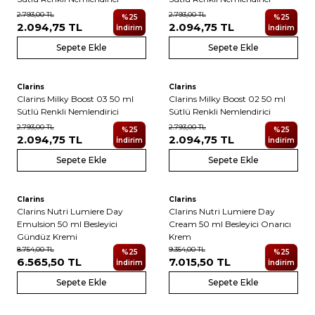
2.793,00
TL
2.793,00
TL
%
25
%
25
2.094,75
TL
2.094,75
TL
İndirim
İndirim
Sepete Ekle
Sepete Ekle
4
4
Clarins
Clarins
Clarins Milky Boost 03 50 ml
Clarins Milky Boost 02 50 ml
Sütlü Renkli Nemlendirici
Sütlü Renkli Nemlendirici
2.793,00
TL
2.793,00
TL
%
25
%
25
2.094,75
TL
2.094,75
TL
İndirim
İndirim
Sepete Ekle
Sepete Ekle
Clarins
Clarins
Clarins Nutri Lumiere Day
Clarins Nutri Lumiere Day
Emulsion 50 ml Besleyici
Cream 50 ml Besleyici Onarıcı
Gündüz Kremi
Krem
8.754,00
TL
9.354,00
TL
%
25
%
25
6.565,50
TL
7.015,50
TL
İndirim
İndirim
Sepete Ekle
Sepete Ekle