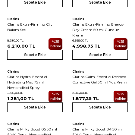
Sepete Ekle
Sepete Ekle
Clarins
Clarins
Clarins Extra-Firming Cilt
Clarins Extra-Firming Energy
Bakım Seti
Day Cream 50 ml Gündüz
Kremi
8.280,00
TL
6.665,00
TL
%
25
%
25
6.210,00
TL
4.998,75
TL
İndirim
İndirim
Sepete Ekle
Sepete Ekle
Clarins
Clarins
Clarins Hydra-Essentiel
Clarins Calm-Essentiel Redness
Hydrating Mist 75 ml
Corrective Gel 30 ml Yüz Kremi
Nemlendirici Sprey
1.708,00
TL
2.503,00
TL
%
25
%
25
1.281,00
TL
1.877,25
TL
İndirim
İndirim
Sepete Ekle
Sepete Ekle
4
4
Clarins
Clarins
Clarins Milky Boost 05 50 ml
Clarins Milky Boost 04 50 ml
Sütlü Renkli Nemlendirici
Sütlü Renkli Nemlendirici