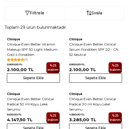
Filtrele
Sırala
Toplam
29
ürün bulunmaktadır.
Clinique
Clinique
Yeni
Clinique Even Better Vitamin
Clinique Even Better Clinical
Makeup SPF 50 Light Medium
Serum Fondöten SPF 20 - CN
Cool 4 Fondöten
52 Neutral
(1)
2.800,00
TL
2.800,00
TL
%
25
%
25
2.100,00
TL
2.100,00
TL
İndirim
İndirim
Sepete Ekle
Sepete Ekle
Clinique
Clinique
Clinique Even Better Clinical
Clinique Even Better Clinical
Radical 50 ml Koyu Leke
Radical 30 ml Koyu Leke
Serumu
Serumu
5.530,00
TL
4.380,00
TL
%
25
%
25
4.147,50
TL
3.285,00
TL
İndirim
İndirim
Sepete Ekle
Sepete Ekle