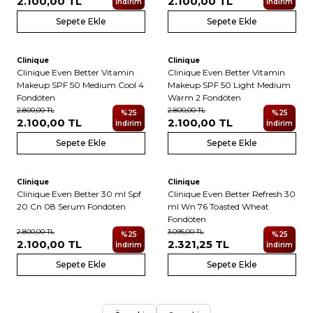
2.100,00
TL
2.100,00
TL
İndirim
İndirim
Sepete Ekle
Sepete Ekle
Clinique
Clinique
Clinique Even Better Vitamin
Clinique Even Better Vitamin
Makeup SPF 50 Medium Cool 4
Makeup SPF 50 Light Medium
Fondöten
Warm 2 Fondöten
2.800,00
TL
2.800,00
TL
%
25
%
25
2.100,00
TL
2.100,00
TL
İndirim
İndirim
Sepete Ekle
Sepete Ekle
Clinique
Clinique
Clinique Even Better 30 ml Spf
Clinique Even Better Refresh 30
20 Cn 08 Serum Fondöten
ml Wn 76 Toasted Wheat
Fondöten
2.800,00
TL
3.095,00
TL
%
25
%
25
2.100,00
TL
2.321,25
TL
İndirim
İndirim
Sepete Ekle
Sepete Ekle