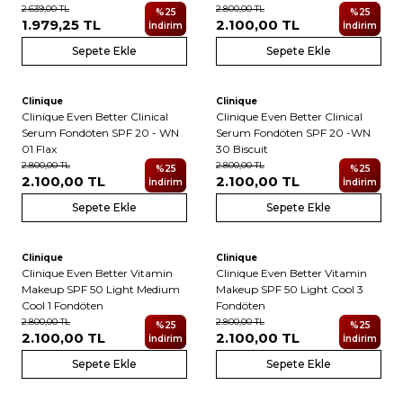
2.639,00
TL
2.800,00
TL
%
25
%
25
1.979,25
TL
2.100,00
TL
İndirim
İndirim
Sepete Ekle
Sepete Ekle
Clinique
Clinique
Clinique Even Better Clinical
Clinique Even Better Clinical
Serum Fondöten SPF 20 - WN
Serum Fondöten SPF 20 -WN
01 Flax
30 Biscuit
2.800,00
TL
2.800,00
TL
%
25
%
25
2.100,00
TL
2.100,00
TL
İndirim
İndirim
Sepete Ekle
Sepete Ekle
Clinique
Clinique
Clinique Even Better Vitamin
Clinique Even Better Vitamin
Makeup SPF 50 Light Medium
Makeup SPF 50 Light Cool 3
Cool 1 Fondöten
Fondöten
2.800,00
TL
2.800,00
TL
%
25
%
25
2.100,00
TL
2.100,00
TL
İndirim
İndirim
Sepete Ekle
Sepete Ekle