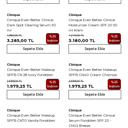
Clinique
Clinique
Yeni
Clinique Even Better Clinical
Clinique Even Better Clinical
Dark Spot Clearing Serum 30
Moisturizer Cream SPF 20 50
ml
ml Krem
4.380,00
TL
4.240,00
TL
%
25
%
25
3.285,00
TL
3.180,00
TL
İndirim
İndirim
Sepete Ekle
Sepete Ekle
Clinique
Clinique
Clinique Even Better Makeup
Clinique Even Better Makeup
SPF15 CN 28 Ivory Fondöten
SPF15 CN40 Cream Chamois
2.639,00
TL
2.639,00
TL
%
25
%
25
1.979,25
TL
1.979,25
TL
İndirim
İndirim
Sepete Ekle
Sepete Ekle
Clinique
Clinique
Clinique Even Better Makeup
Clinique Even Better Clinical
SPF15 CN70 Vanilla Fondöten
Serum Fondöten SPF 20 -
CN02 Breeze