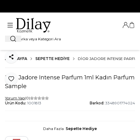
%100 Orijinal Ürün Garantisi
Giriş Ya
Sep
Ara
ANA SAYFA
SEPETTE HEDIYE
DIOR JADORE INTENSE PARFUM
Paylaş
Dior Jadore Intense Parfum 1ml Kadın Parfum
Favoriye Ekle
Sample
Yorum Yap
(0)
Ürün Kodu:
1001813
Barkod:
3348901774024
Daha Fazla
Sepette Hediye