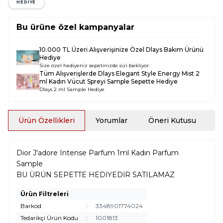
HEDİYE
Bu ürüne özel kampanyalar
10.000 TL Üzeri Alışverişinize Özel Dlays Bakım Ürünü
Hediye
Size özel hediyeniz sepetinizde sizi bekliyor.
Tüm Alışverişlerde
Dlays Elegant Style Energy Mist 2
ml Kadın Vücut Spreyi Sample
Sepette Hediye
Dlays 2 ml Sample Hediye
Ürün Özellikleri
Yorumlar
Öneri Kutusu
İ
Dior J'adore Intense Parfum 1ml Kadın Parfum
Sample
BU ÜRÜN SEPETTE HEDİYEDİR SATILAMAZ
Ürün Filtreleri
Barkod
:
3348901774024
Tedarikçi Ürün Kodu
:
1001813