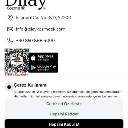
İstanbul Cd. No:16/D, 77200
info@dilaykozmetik.com
+90 850 888 4000
Çerez Kullanımı
Bu site size en iyi alışveriş hizmetini sunabilmek için çerez kullanmaktadır.
Hizmetlerimizi kullanmaya devam etmeniz durumunda, çerez kullanımını
kabul ettiğinizi varsayacağız. Çerezler hakkında daha fazla bilgi ve nasıl
Çerezleri Özelleştir
reddedeceğinizi öğrenmek için
tıklayınız
Hepsini Reddet
Hepsini Kabul Et