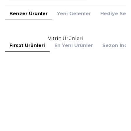
Benzer Ürünler
Yeni Gelenler
Hediye Setl
Vitrin Ürünleri
Fırsat Ürünleri
En Yeni Ürünler
Sezon İndir
Hugo Boss
Hugo Boss
Hugo Boss Bottled Absolu
Hugo Boss Bottled Absolu
Parfum Intense 50 ml Erkek
Parfum Intense 100 ml Erkek
Parfüm
Parfüm
(1)
5.608,00
TL
7.098,00
TL
%
30
%
30
3.925,60
TL
4.968,60
TL
İndirim
İndirim
Sepete Ekle
Sepete Ekle