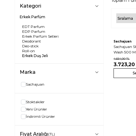
Toplam
1
ür
Kategori
Erkek Parfüm
EDT Parfum
EDP Parfum
Erkek Parfüm Setleri
Deodorant
Sachajuan
Deo-stick
Sachajuan S
Roll-on
Wash 500 ML
Erkek Duş Jeli
4.654,00
TL
3.723,20
Marka
S
Sachajuan
Stoktakiler
Yeni Ürünler
İndirimli Ürünler
Fiyat Aralığı
(TL)