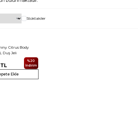
ün bulunmaktadır.
Stoktakiler
hiny Citrus Body
 Duş Jeli
%
20
TL
İndirim
epete Ekle