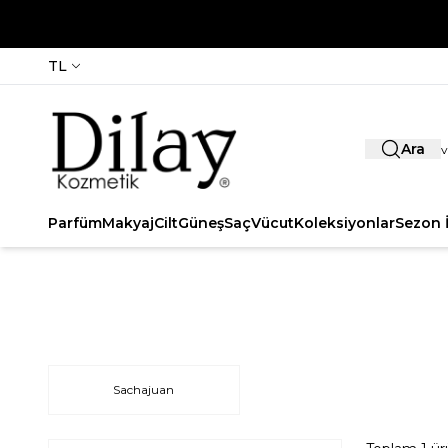
TL
Ara
Parfüm
Makyaj
Cilt
Güneş
Saç
Vücut
Koleksiyonlar
Sezon İ
Sachajuan