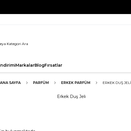
%100 Orijinal Ürün Garantisi
ndirimi
Markalar
Blog
Fırsatlar
ANA SAYFA
PARFÜM
ERKEK PARFÜM
ERKEK DUŞ JEL
Erkek Duş Jeli