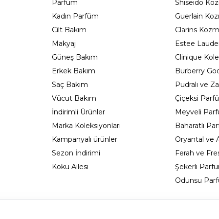
Parfüm
Shiseido Koz
Kadın Parfüm
Guerlain Koz
Cilt Bakım
Clarins Kozm
Makyaj
Estee Lauder
Güneş Bakım
Clinique Kole
Erkek Bakım
Burberry Go
Saç Bakım
Pudralı ve Za
Vücut Bakım
Çiçeksi Parf
İndirimli Ürünler
Meyveli Par
Marka Koleksiyonları
Baharatlı Pa
Kampanyalı ürünler
Oryantal ve
Sezon İndirimi
Ferah ve Fre
Koku Ailesi
Şekerli Parf
Odunsu Parf