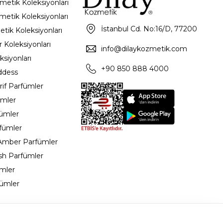
metik Koleksiyonları
metik Koleksiyonları
İstanbul Cd. No:16/D, 77200
etik Koleksiyonları
 Koleksiyonları
info@dilaykozmetik.com
ksiyonları
+90 850 888 4000
ddess
rif Parfümler
ümler
fümler
rfümler
 Amber Parfümler
sh Parfümler
ümler
ümler