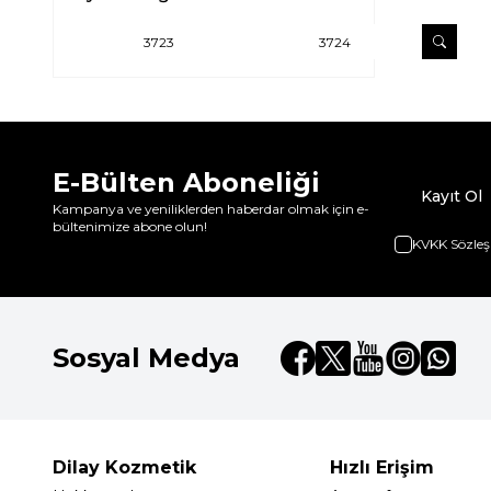
E-Bülten Aboneliği
Kayıt Ol
Kampanya ve yeniliklerden haberdar olmak için e-
bültenimize abone olun!
KVKK Sözleş
Sosyal Medya
Dilay Kozmetik
Hızlı Erişim