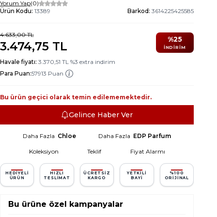
Yorum Yap
(0)
Ürün Kodu:
13389
Barkod:
3614225425585
4.633,00
TL
%
25
3.474,75
TL
İNDIRIM
Havale fiyatı:
3.370,51
TL
%
3
extra indirim
Para Puan:
57913 Puan
Bu ürün geçici olarak temin edilememektedir.
Gelince Haber Ver
Daha Fazla
Chloe
Daha Fazla
EDP Parfum
Koleksiyon
Teklif
Fiyat Alarmı
HEDIYELI
HIZLI
ÜCRETSIZ
YETKILI
%100
ÜRÜN
TESLIMAT
KARGO
BAYI
ORIJINAL
Bu ürüne özel kampanyalar