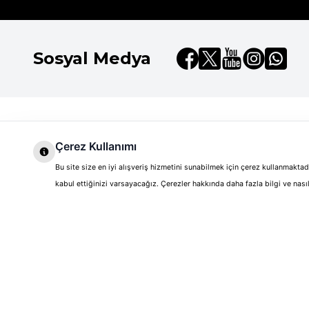
Sosyal Medya
Dilay Kozmetik
Hızlı Erişim
Hakkımızda
Çerez Kullanımı
Anasayfa
Chloe
Markalar
Markalar
Bu site size en iyi alışveriş hizmetini sunabilmek için çerez kullanmakt
Chloe Absolu De Parfum EDP 
Kurumsal Satış
Yeni Üyelik
kabul ettiğinizi varsayacağız. Çerezler hakkında daha fazla bilgi ve na
Kampanyalar
Sepetim
Teslimat Koşulları
Üye Girişi
Müşteri Hizmetleri
Siparişlerim
Gizlilik ve Güvenlik
Sipariş Takip
Garanti ve İade Koşulları
Banka Bilgilerimiz
KVKK Aydınlatma Metni
Havale Bildirimi