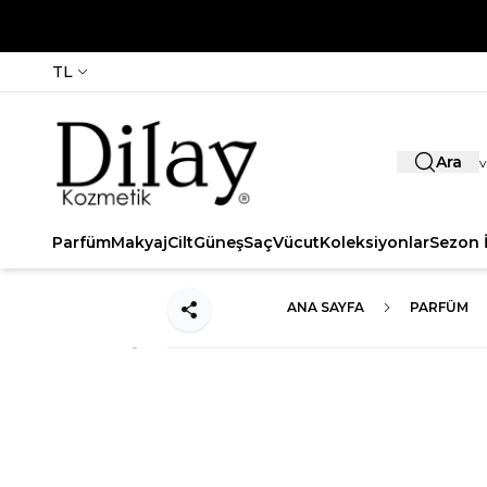
TL
Ara
Parfüm
Makyaj
Cilt
Güneş
Saç
Vücut
Koleksiyonlar
Sezon İ
ANA SAYFA
PARFÜM
Paylaş