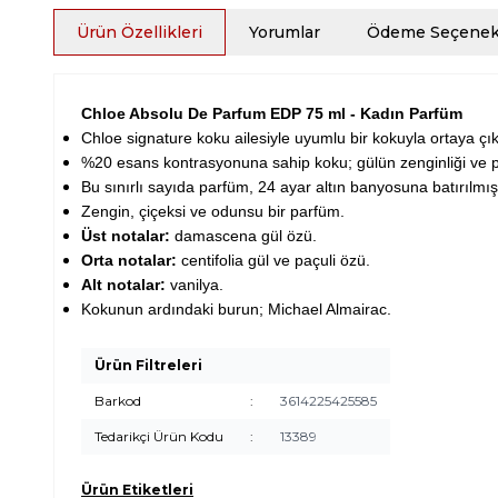
Ürün Özellikleri
Yorumlar
Ödeme Seçenekl
Chloe Absolu De Parfum EDP 75 ml - Kadın Parfüm
Chloe signature koku ailesiyle uyumlu bir kokuyla ortaya ç
%20 esans kontrasyonuna sahip koku; gülün zenginliği ve paç
Bu sınırlı sayıda parfüm, 24 ayar altın banyosuna batırılmış bi
Zengin, çiçeksi ve odunsu bir parfüm.
Üst notalar:
damascena gül özü.
Orta notalar:
centifolia gül ve paçuli özü.
Alt notalar:
vanilya.
Kokunun ardındaki burun; Michael Almairac.
Ürün Filtreleri
Barkod
:
3614225425585
Tedarikçi Ürün Kodu
:
13389
Ürün Etiketleri