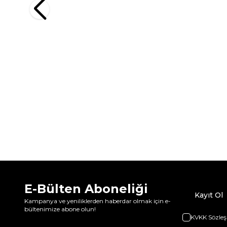
E-Bülten Aboneliği
Kayıt Ol
Kampanya ve yeniliklerden haberdar olmak için e-
bültenimize abone olun!
KVKK Sözleş