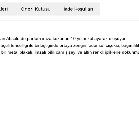
eri
Öneri Kutusu
İade Koşulları
ıkan Absolu de parfum imza kokunun 10.yılını kutlayarak oluşuyor.
uli tenselliği ile birleştiğinde ortaya zengin, odunsu, çiçeksi, bağımlı
r metal plakalı, imzalı pilili cam şişeyi ve altın renkli ipliklerle dokunm