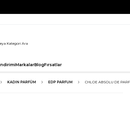
%100 Orijinal Ürün Garantisi
ndirimi
Markalar
Blog
Fırsatlar
KADIN PARFÜM
EDP PARFUM
CHLOE ABSOLU DE PARF