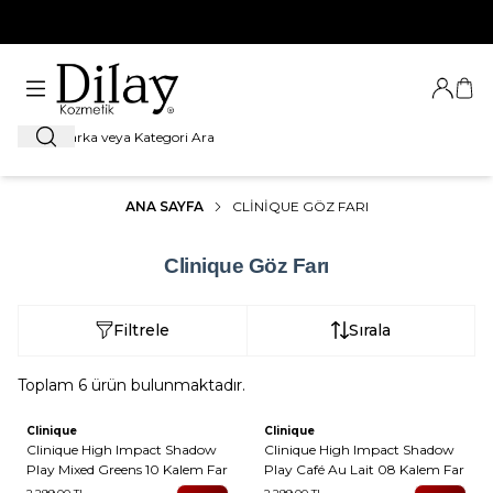
%100 Orijinal Ürün Garantisi
Giriş Ya
Sep
Ara
ANA SAYFA
CLINIQUE GÖZ FARI
Clinique Göz Farı
Filtrele
Sırala
Toplam
6
ürün bulunmaktadır.
Clinique
Clinique
Yeni
Yeni
Clinique High Impact Shadow
Clinique High Impact Shadow
Play Mixed Greens 10 Kalem Far
Play Café Au Lait 08 Kalem Far