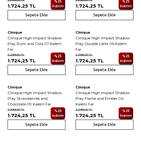
2.299,00
TL
2.299,00
TL
%
25
%
25
1.724,25
TL
1.724,25
TL
İndirim
İndirim
Sepete Ekle
Sepete Ekle
Clinique
Clinique
Yeni
Yeni
Clinique High Impact Shadow
Clinique High Impact Shadow
Play Rum and Cola 07 Kalem
Play Double Latte 06 Kalem
Far
Far
2.299,00
TL
2.299,00
TL
%
25
%
25
1.724,25
TL
1.724,25
TL
İndirim
İndirim
Sepete Ekle
Sepete Ekle
Clinique
Clinique
Yeni
Yeni
Clinique High Impact Shadow
Clinique High Impact Shadow
Play Strawberries and
Play Flame and Ember 04
Chocolate 09 Kalem Far
Kalem Far
2.299,00
TL
2.299,00
TL
%
25
%
25
1.724,25
TL
1.724,25
TL
İndirim
İndirim
Sepete Ekle
Sepete Ekle