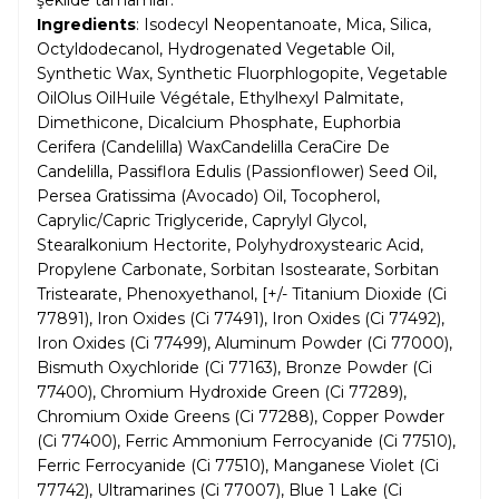
şekilde tamamlar.
Ingredients
: Isodecyl Neopentanoate, Mica, Silica,
Octyldodecanol, Hydrogenated Vegetable Oil,
Synthetic Wax, Synthetic Fluorphlogopite, Vegetable
OilOlus OilHuile Végétale, Ethylhexyl Palmitate,
Dimethicone, Dicalcium Phosphate, Euphorbia
Cerifera (Candelilla) WaxCandelilla CeraCire De
Candelilla, Passiflora Edulis (Passionflower) Seed Oil,
Persea Gratissima (Avocado) Oil, Tocopherol,
Caprylic/Capric Triglyceride, Caprylyl Glycol,
Stearalkonium Hectorite, Polyhydroxystearic Acid,
Propylene Carbonate, Sorbitan Isostearate, Sorbitan
Tristearate, Phenoxyethanol, [+/- Titanium Dioxide (Ci
77891), Iron Oxides (Ci 77491), Iron Oxides (Ci 77492),
Iron Oxides (Ci 77499), Aluminum Powder (Ci 77000),
Bismuth Oxychloride (Ci 77163), Bronze Powder (Ci
77400), Chromium Hydroxide Green (Ci 77289),
Chromium Oxide Greens (Ci 77288), Copper Powder
(Ci 77400), Ferric Ammonium Ferrocyanide (Ci 77510),
Ferric Ferrocyanide (Ci 77510), Manganese Violet (Ci
77742), Ultramarines (Ci 77007), Blue 1 Lake (Ci