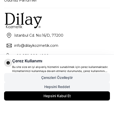
Odunsu Parfümler
İstanbul Cd. No:16/D, 77200
info@dilaykozmetik.com
+90 850 888 4000
Çerez Kullanımı
Bu site size en iyi alışveriş hizmetini sunabilmek için çerez kullanmaktadır.
Hizmetlerimizi kullanmaya devam etmeniz durumunda, çerez kullanımını
kabul ettiğinizi varsayacağız. Çerezler hakkında daha fazla bilgi ve nasıl
Çerezleri Özelleştir
reddedeceğinizi öğrenmek için
tıklayınız
Hepsini Reddet
2.299,00
TL
SEPETE EKLE
Hepsini Kabul Et
1.724,25
TL