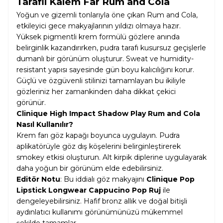
Taraflı Kalem Far Rum and Cola
Yoğun ve gizemli tonlarıyla öne çıkan Rum and Cola,
etkileyici gece makyajlarının yıldızı olmaya hazır.
Yüksek pigmentli krem formülü gözlere anında
belirginlik kazandırırken, pudra tarafı kusursuz geçişlerle
dumanlı bir görünüm oluşturur. Sweat ve humidity-
resistant yapısı sayesinde gün boyu kalıcılığını korur.
Güçlü ve özgüvenli stilinizi tamamlayan bu ikiliyle
gözleriniz her zamankinden daha dikkat çekici
görünür.
Clinique High Impact Shadow Play Rum and Cola
Nasıl Kullanılır?
Krem farı göz kapağı boyunca uygulayın. Pudra
aplikatörüyle göz dış köşelerini belirginleştirerek
smokey etkisi oluşturun. Alt kirpik diplerine uygulayarak
daha yoğun bir görünüm elde edebilirsiniz.
Editör Notu
: Bu iddialı göz makyajını
Clinique Pop
Lipstick Longwear Cappucino Pop Ruj
ile
dengeleyebilirsiniz. Hafif bronz allık ve doğal bitişli
aydınlatıcı kullanımı görünümünüzü mükemmel