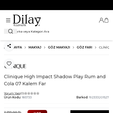
%100 Orijinal Ürün Garantisi
Giriş Ya
Sep
Ara
ANA SAYFA
MAKYAJ
GÖZ MAKYAJI
GÖZ FARI
CLINIQU
Paylaş
Favoriye Ekle
Clinique High Impact Shadow Play Rum and
Cola 07 Kalem Far
Yorum Yap
(0)
Ürün Kodu:
185733
Barkod:
192333201527
2.299,00
TL