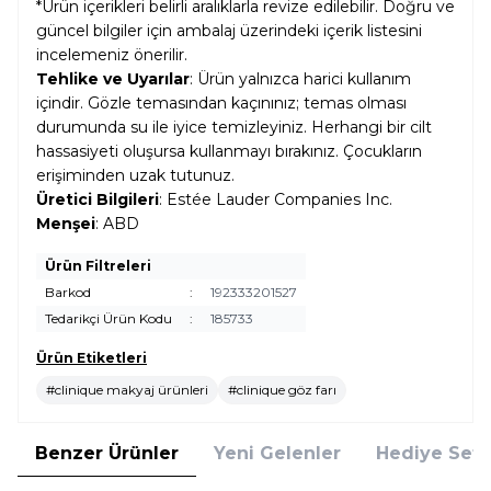
*Ürün içerikleri belirli aralıklarla revize edilebilir. Doğru ve
güncel bilgiler için ambalaj üzerindeki içerik listesini
incelemeniz önerilir.
Tehlike ve Uyarılar
: Ürün yalnızca harici kullanım
içindir. Gözle temasından kaçınınız; temas olması
durumunda su ile iyice temizleyiniz. Herhangi bir cilt
hassasiyeti oluşursa kullanmayı bırakınız. Çocukların
erişiminden uzak tutunuz.
Üretici Bilgileri
: Estée Lauder Companies Inc.
Menşei
: ABD
Ürün Filtreleri
Barkod
:
192333201527
Tedarikçi Ürün Kodu
:
185733
Ürün Etiketleri
#clinique makyaj ürünleri
#clinique göz farı
Benzer Ürünler
Yeni Gelenler
Hediye Setl