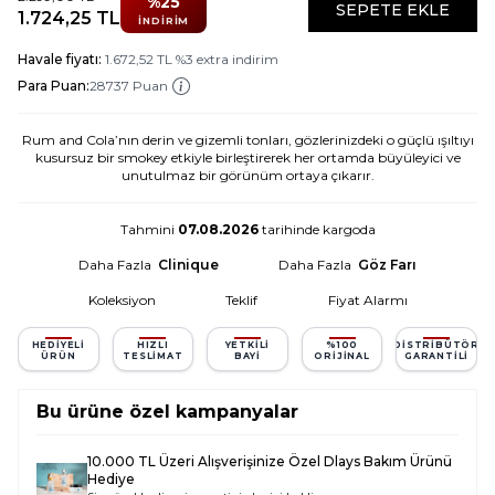
%
25
SEPETE EKLE
1.724,25
TL
İNDIRIM
Havale fiyatı:
1.672,52
TL
%
3
extra indirim
Para Puan:
28737 Puan
Rum and Cola’nın derin ve gizemli tonları, gözlerinizdeki o güçlü ışıltıyı
kusursuz bir smokey etkiyle birleştirerek her ortamda büyüleyici ve
unutulmaz bir görünüm ortaya çıkarır.
Tahmini
07.08.2026
tarihinde kargoda
Daha Fazla
Clinique
Daha Fazla
Göz Farı
Koleksiyon
Teklif
Fiyat Alarmı
HEDIYELI
HIZLI
YETKILI
%100
DISTRIBÜTÖR
ÜRÜN
TESLIMAT
BAYI
ORIJINAL
GARANTILI
Bu ürüne özel kampanyalar
10.000 TL Üzeri Alışverişinize Özel Dlays Bakım Ürünü
Hediye