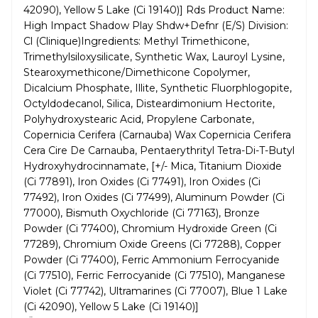
42090), Yellow 5 Lake (Ci 19140)] Rds Product Name:
High Impact Shadow Play Shdw+Defnr (E/S) Division:
Cl (Clinique)Ingredients: Methyl Trimethicone,
Trimethylsiloxysilicate, Synthetic Wax, Lauroyl Lysine,
Stearoxymethicone/Dimethicone Copolymer,
Dicalcium Phosphate, Illite, Synthetic Fluorphlogopite,
Octyldodecanol, Silica, Disteardimonium Hectorite,
Polyhydroxystearic Acid, Propylene Carbonate,
Copernicia Cerifera (Carnauba) Wax Copernicia Cerifera
Cera Cire De Carnauba, Pentaerythrityl Tetra-Di-T-Butyl
Hydroxyhydrocinnamate, [+/- Mica, Titanium Dioxide
(Ci 77891), Iron Oxides (Ci 77491), Iron Oxides (Ci
77492), Iron Oxides (Ci 77499), Aluminum Powder (Ci
77000), Bismuth Oxychloride (Ci 77163), Bronze
Powder (Ci 77400), Chromium Hydroxide Green (Ci
77289), Chromium Oxide Greens (Ci 77288), Copper
Powder (Ci 77400), Ferric Ammonium Ferrocyanide
(Ci 77510), Ferric Ferrocyanide (Ci 77510), Manganese
Violet (Ci 77742), Ultramarines (Ci 77007), Blue 1 Lake
(Ci 42090), Yellow 5 Lake (Ci 19140)]