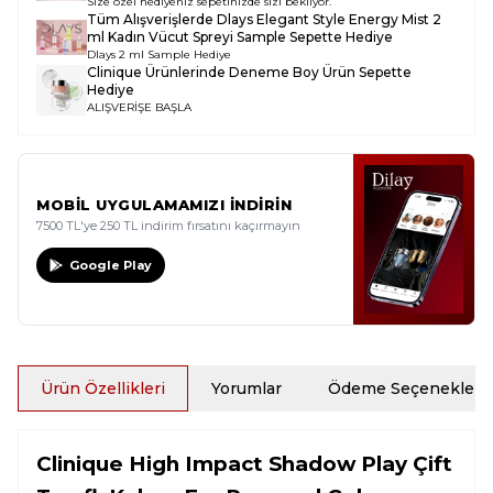
Size özel hediyeniz sepetinizde sizi bekliyor.
Tüm Alışverişlerde
Dlays Elegant Style Energy Mist 2
ml Kadın Vücut Spreyi Sample
Sepette Hediye
Dlays 2 ml Sample Hediye
Clinique Ürünlerinde Deneme Boy Ürün Sepette
Hediye
ALIŞVERİŞE BAŞLA
MOBİL UYGULAMAMIZI İNDİRİN
7500 TL'ye 250 TL indirim fırsatını kaçırmayın
Google Play
Ürün Özellikleri
Yorumlar
Ödeme Seçenekleri
Clinique High Impact Shadow Play Çift