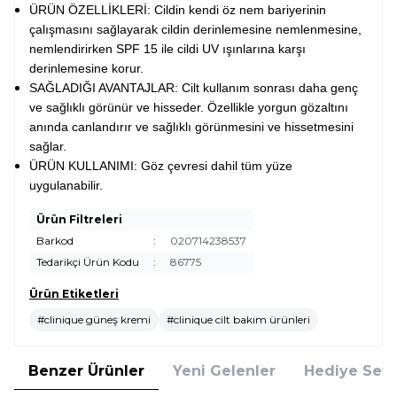
ÜRÜN ÖZELLİKLERİ: Cildin kendi öz nem bariyerinin
çalışmasını sağlayarak cildin derinlemesine nemlenmesine,
nemlendirirken SPF 15 ile cildi UV ışınlarına karşı
derinlemesine korur.
SAĞLADIĞI AVANTAJLAR: Cilt kullanım sonrası daha genç
ve sağlıklı görünür ve hisseder. Özellikle yorgun gözaltını
anında canlandırır ve sağlıklı görünmesini ve hissetmesini
sağlar.
ÜRÜN KULLANIMI: Göz çevresi dahil tüm yüze
uygulanabilir.
Ürün Filtreleri
Barkod
:
020714238537
Tedarikçi Ürün Kodu
:
86775
Ürün Etiketleri
#clinique güneş kremi
#clinique cilt bakım ürünleri
Benzer Ürünler
Yeni Gelenler
Hediye Setl