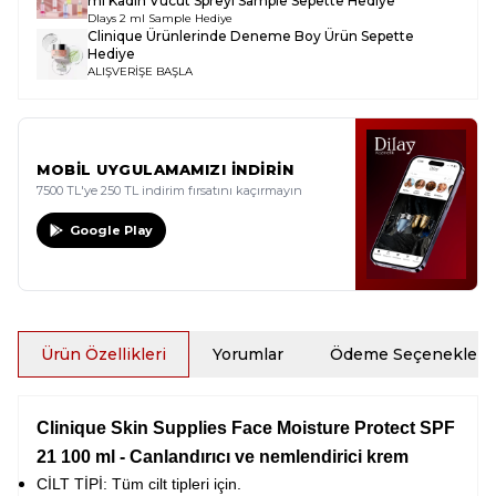
ml Kadın Vücut Spreyi Sample
Sepette Hediye
Dlays 2 ml Sample Hediye
Clinique Ürünlerinde Deneme Boy Ürün Sepette
Hediye
ALIŞVERİŞE BAŞLA
MOBİL UYGULAMAMIZI İNDİRİN
7500 TL'ye 250 TL indirim fırsatını kaçırmayın
Google Play
Ürün Özellikleri
Yorumlar
Ödeme Seçenekleri
Clinique Skin Supplies Face Moisture Protect SPF
21 100 ml - Canlandırıcı ve nemlendirici krem
CİLT TİPİ: Tüm cilt tipleri için.