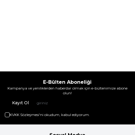
E-Bülten Aboneliği
Kampanya ve yeniliklerden haberdar olmak için e-bültenimize abone
olun!
Kayıt Ol
KVKK Sözleşmesi'ni
okudum, kabul ediyorum.