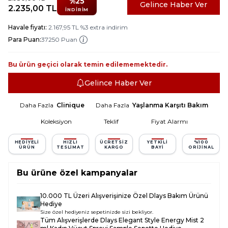
%
25
Gelince Haber Ver
2.235,00
TL
İNDIRIM
Havale fiyatı:
2.167,95
TL
%
3
extra indirim
Para Puan:
37250 Puan
Bu ürün geçici olarak temin edilememektedir.
Gelince Haber Ver
Daha Fazla
Clinique
Daha Fazla
Yaşlanma Karşıtı Bakım
Koleksiyon
Teklif
Fiyat Alarmı
HEDIYELI
HIZLI
ÜCRETSIZ
YETKILI
%100
ÜRÜN
TESLIMAT
KARGO
BAYI
ORIJINAL
Bu ürüne özel kampanyalar
10.000 TL Üzeri Alışverişinize Özel Dlays Bakım Ürünü
Hediye
Size özel hediyeniz sepetinizde sizi bekliyor.
Tüm Alışverişlerde
Dlays Elegant Style Energy Mist 2