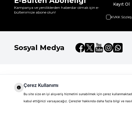
E-Bülten Aboneliği
Kayıt Ol
Kampanya ve yeniliklerden haberdar olmak için e-
bültenimize abone olun!
KVKK Sözleş
Sosyal Medya
Dilay Kozmetik
Hızlı Erişim
Hakkımızda
Anasayfa
Çerez Kullanımı
Clarins
Markalar
Markalar
Bu site size en iyi alışveriş hizmetini sunabilmek için çerez kullanmakt
Clarins Joli Rouge 742 Ruj
Kurumsal Satış
Yeni Üyelik
kabul ettiğinizi varsayacağız. Çerezler hakkında daha fazla bilgi ve na
Kampanyalar
Sepetim
Teslimat Koşulları
Üye Girişi
Müşteri Hizmetleri
Siparişlerim