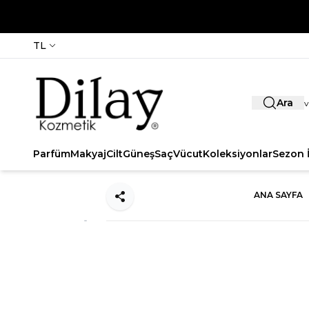
TL
Ara
Parfüm
Makyaj
Cilt
Güneş
Saç
Vücut
Koleksiyonlar
Sezon İ
ANA SAYFA
Paylaş