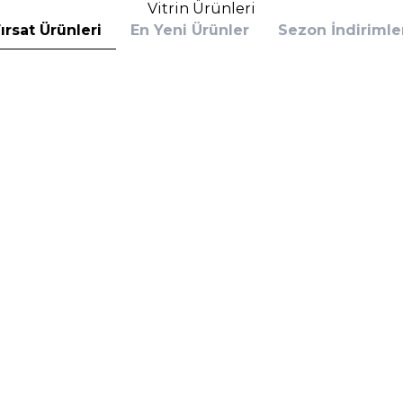
Vitrin Ürünleri
ırsat Ürünleri
En Yeni Ürünler
Sezon İndirimle
s
Calvin Klein
 Bottled Absolu Parfum Intense 100 ml
Calvin Klein Defy EDP 100 
rfüm
(1)
6.390,00
TL
%
30
,60
TL
4.153,50
TL
İndirim
Sepete Ekle
Sepete E