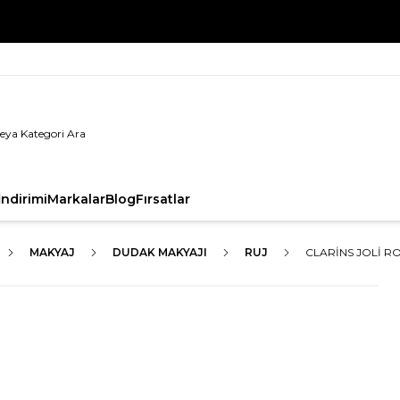
%100 Orijinal Ürün Garantisi
ndirimi
Markalar
Blog
Fırsatlar
MAKYAJ
DUDAK MAKYAJI
RUJ
CLARINS JOLI R