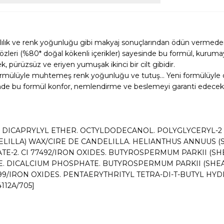
anıklılık ve renk yoğunluğu gibi makyaj sonuçlarından ödün vermeden
leri (%80* doğal kökenli içerikler) sayesinde bu formül, kurumaya e
 pürüzsüz ve eriyen yumuşak ikinci bir cilt gibidir.
mülüyle muhtemeş renk yoğunluğu ve tutuş... Yeni formülüyle
ayesinde bu formül konfor, nemlendirme ve beslemeyi garanti edec
E. DICAPRYLYL ETHER. OCTYLDODECANOL. POLYGLYCERYL-
ILLA) WAX/CIRE DE CANDELILLA. HELIANTHUS ANNUUS (S
ATE-2. CI 77492/IRON OXIDES. BUTYROSPERMUM PARKII (SHE
E. DICALCIUM PHOSPHATE. BUTYROSPERMUM PARKII (SHEA
7499/IRON OXIDES. PENTAERYTHRITYL TETRA-DI-T-BUTYL
112A/705]