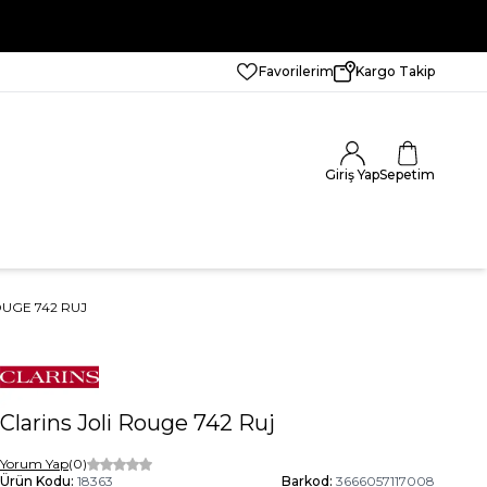
Favorilerim
Kargo Takip
Giriş Yap
Sepetim
OUGE 742 RUJ
Clarins Joli Rouge 742 Ruj
Yorum Yap
(0)
Ürün Kodu:
18363
Barkod:
3666057117008