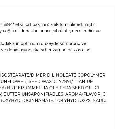
 %84* etkili cilt bakımı olarak formüle edilmiştir.
ğilimli dudakları onarır, rahatlatır, nemlendirir ve
 dudakların optimum düzeyde konforunu ve
ek ve dehidrasyona karşı her zaman hassas olan
2 ISOSTEARATE/DIMER DILINOLEATE COPOLYMER.
UNFLOWER) SEED WAX. CI 77891/TITANIUM
A) BUTTER. CAMELLIA OLEIFERA SEED OIL. CI
) BUTTER UNSAPONIFIABLES. AROMA/FLAVOR. CI
 HYDROXYHYDROCINNAMATE. POLYHYDROXYSTEARIC