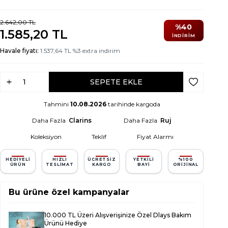
2.642,00
TL
%
40
1.585,20
TL
İNDIRIM
Havale fiyatı:
1.537,64
TL
%
3
extra indirim
SEPETE EKLE
Favoriye Ek
Tahmini
10.08.2026
tarihinde kargoda
Daha Fazla
Clarins
Daha Fazla
Ruj
Koleksiyon
Teklif
Fiyat Alarmı
HEDIYELI
HIZLI
ÜCRETSIZ
YETKILI
%100
ÜRÜN
TESLIMAT
KARGO
BAYI
ORIJINAL
Bu ürüne özel kampanyalar
10.000 TL Üzeri Alışverişinize Özel Dlays Bakım
Ürünü Hediye