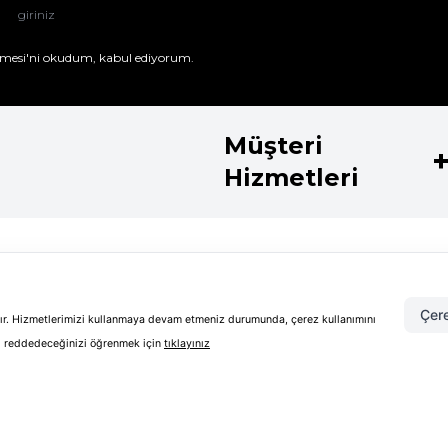
mesi'ni
okudum, kabul ediyorum.
Müşteri
Hizmetleri
Kategoriler
Koleksiyo
Parfüm
Shiseido Koz
Çere
Kadın Parfüm
Guerlain Koz
adır. Hizmetlerimizi kullanmaya devam etmeniz durumunda, çerez kullanımını
Cilt Bakım
Clarins Kozm
sıl reddedeceğinizi öğrenmek için
tıklayınız
Makyaj
Estee Lauder
Güneş Bakım
Clinique Kole
Erkek Bakım
Burberry Go