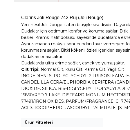
Clarins Joli Rouge 742 Ruj (Joli Rouge)
Yeni nesil Joli Rouge, saten bitişiyle sıra dışıdır. Day
Dudaklar için optimum konfor ve koruma sağlar. Bitki öz
besler. Kremsi hafif dokusu sayesinde dudaklarda esnek,
Aynı zamanda makyaj sonucundan taviz vermeyen for
korunmasını sağlar. Bitki kökenli özleri içerikleri s
dudakları onaracaktır.
Dudaklarda ultra erime sağlar, esnek ve yumuşaktır.
Cilt Tipi:
Normal Cilt, Kuru Cilt, Karma Cilt, Yağlı Cilt
INGREDIENTS: POLYGLYCERYL-2 TRIISOSTEARAT
CANDELILLA CERA/EUPHORBIA CERIFERA (CANDEL
DIOXIDE. SILICA. BIS-DIGLYCERYL POLYACYLADIP
15850/RED 7 LAKE. DISTEARDIMONIUM HECTORIT
77491/IRON OXIDES. PARFUM/FRAGRANCE. CI 7
ACID. TOCOPHEROL. ASCORBYL PALMITATE. [STM4
Ürün Filtreleri