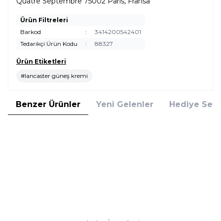
Quatre Septembre 75002 Paris, Fransa
Ürün Filtreleri
Barkod
:
3414200542401
Tedarikçi Ürün Kodu
:
88327
Ürün Etiketleri
#lancaster güneş kremi
Benzer Ürünler
Yeni Gelenler
Hediye Setl
Lancaster
Lancaster
Lancaster Sun Sport Mist SPF 30
Lancaster Sun Beauty Body Milk
200 ML Güneş Koruyucu Vücut
SPF 30 175 ml Vücut Sütü
Misti
2.850,00
TL
2.255,00
TL
%
50
%
25
1.425,00
TL
1.691,25
TL
İndirim
İndirim
Sepete Ekle
Sepete Ekle