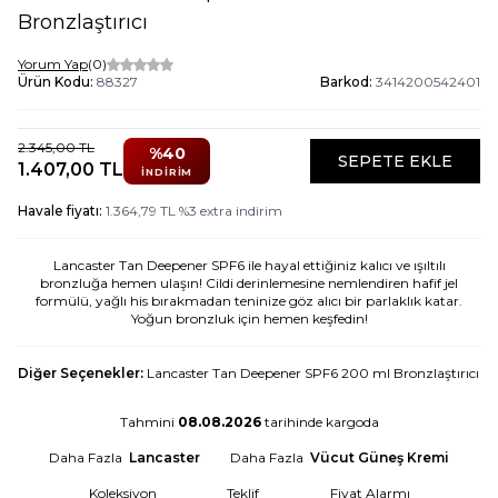
Bronzlaştırıcı
Yorum Yap
(0)
Ürün Kodu:
88327
Barkod:
3414200542401
2.345,00
TL
%
40
SEPETE EKLE
1.407,00
TL
İNDIRIM
Havale fiyatı:
1.364,79
TL
%
3
extra indirim
Lancaster Tan Deepener SPF6 ile hayal ettiğiniz kalıcı ve ışıltılı
bronzluğa hemen ulaşın! Cildi derinlemesine nemlendiren hafif jel
formülü, yağlı his bırakmadan teninize göz alıcı bir parlaklık katar.
Yoğun bronzluk için hemen keşfedin!
Diğer Seçenekler:
Lancaster Tan Deepener SPF6 200 ml Bronzlaştırıcı
Tahmini
08.08.2026
tarihinde kargoda
Daha Fazla
Lancaster
Daha Fazla
Vücut Güneş Kremi
Koleksiyon
Teklif
Fiyat Alarmı