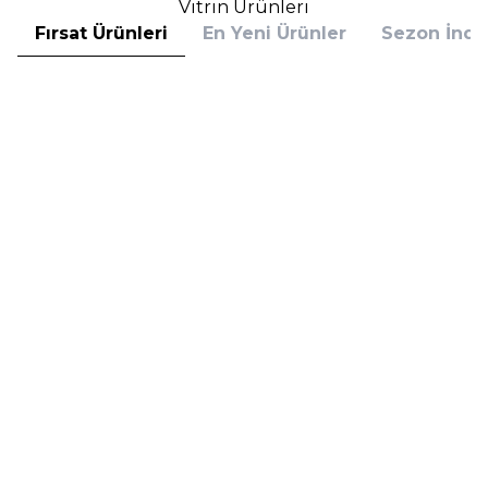
Vitrin Ürünleri
Fırsat Ürünleri
En Yeni Ürünler
Sezon İndir
Hugo Boss
Hugo Boss
Hugo Boss Bottled Absolu
Hugo Boss Bottled Absolu
Parfum Intense 50 ml Erkek
Parfum Intense 100 ml Erkek
Parfüm
Parfüm
(1)
5.608,00
TL
7.098,00
TL
%
30
%
30
3.925,60
TL
4.968,60
TL
İndirim
İndirim
Sepete Ekle
Sepete Ekle