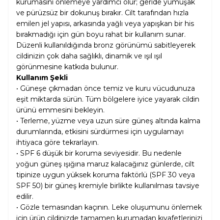
kurumasını önlemeye yardımcı olur; geride yumuşak
ve pürüzsüz bir dokunuş bırakır. Cilt tarafından hızla
emilen jel yapısı, arkasında yağlı veya yapışkan bir his
bırakmadığı için gün boyu rahat bir kullanım sunar.
Düzenli kullanıldığında bronz görünümü sabitleyerek
cildinizin çok daha sağlıklı, dinamik ve ışıl ışıl
görünmesine katkıda bulunur.
Kullanım Şekli
• Güneşe çıkmadan önce temiz ve kuru vücudunuza
eşit miktarda sürün. Tüm bölgelere iyice yayarak cildin
ürünü emmesini bekleyin.
• Terleme, yüzme veya uzun süre güneş altında kalma
durumlarında, etkisini sürdürmesi için uygulamayı
ihtiyaca göre tekrarlayın.
• SPF 6 düşük bir koruma seviyesidir. Bu nedenle
yoğun güneş ışığına maruz kalacağınız günlerde, cilt
tipinize uygun yüksek koruma faktörlü (SPF 30 veya
SPF 50) bir güneş kremiyle birlikte kullanılması tavsiye
edilir.
• Gözle temasından kaçının. Leke oluşumunu önlemek
için ürün cildinizde tamamen kurumadan kıyafetlerinizi