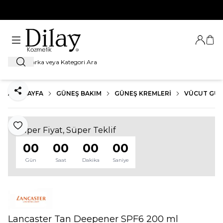
%100 Orijinal Ürün Garantisi
Giriş Ya
Sep
Ara
ANA SAYFA
GÜNEŞ BAKIM
GÜNEŞ KREMLERI
VÜCUT GÜN
Paylaş
Favoriye Ekle
Süper Fiyat, Süper Teklif
00
00
00
00
Gün
Saat
Dakika
Saniye
Lancaster Tan Deepener SPF6 200 ml