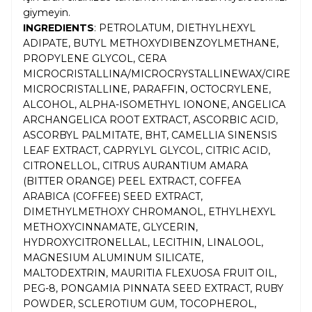
giymeyin.
INGREDIENTS
: PETROLATUM, DIETHYLHEXYL
ADIPATE, BUTYL METHOXYDIBENZOYLMETHANE,
PROPYLENE GLYCOL, CERA
MICROCRISTALLINA/MICROCRYSTALLINEWAX/CIRE
MICROCRISTALLINE, PARAFFIN, OCTOCRYLENE,
ALCOHOL, ALPHA-ISOMETHYL IONONE, ANGELICA
ARCHANGELICA ROOT EXTRACT, ASCORBIC ACID,
ASCORBYL PALMITATE, BHT, CAMELLIA SINENSIS
LEAF EXTRACT, CAPRYLYL GLYCOL, CITRIC ACID,
CITRONELLOL, CITRUS AURANTIUM AMARA
(BITTER ORANGE) PEEL EXTRACT, COFFEA
ARABICA (COFFEE) SEED EXTRACT,
DIMETHYLMETHOXY CHROMANOL, ETHYLHEXYL
METHOXYCINNAMATE, GLYCERIN,
HYDROXYCITRONELLAL, LECITHIN, LINALOOL,
MAGNESIUM ALUMINUM SILICATE,
MALTODEXTRIN, MAURITIA FLEXUOSA FRUIT OIL,
PEG-8, PONGAMIA PINNATA SEED EXTRACT, RUBY
POWDER, SCLEROTIUM GUM, TOCOPHEROL,