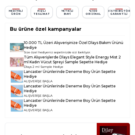
HEDIYELI
HIZLI
YETKILI
%100
DISTRIBÜTÖR
ÜRÜN
TESLIMAT
BAYI
ORIJINAL
GARANTILI
Bu ürüne özel kampanyalar
10.000 TL Üzeri Alışverişinize Özel Dlays Bakım Ürünü
Hediye
Size özel hediyeniz sepetinizde sizi bekliyor.
Tüm Alışverişlerde
Dlays Elegant Style Energy Mist 2
ml Kadın Vücut Spreyi Sample
Sepette Hediye
Dlays 2 ml Sample Hediye
Lancaster Ürünlerinde Deneme Boy Ürün Sepette
Hediye
ALIŞVERİŞE BAŞLA
Lancaster Ürünlerinde Deneme Boy Ürün Sepette
Hediye
ALIŞVERİŞE BAŞLA
Lancaster Ürünlerinde Deneme Boy Ürün Sepette
Hediye
ALIŞVERİŞE BAŞLA