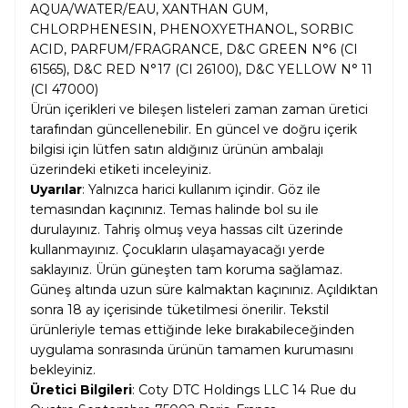
AQUA/WATER/EAU, XANTHAN GUM,
CHLORPHENESIN, PHENOXYETHANOL, SORBIC
ACID, PARFUM/FRAGRANCE, D&C GREEN N°6 (CI
61565), D&C RED N°17 (CI 26100), D&C YELLOW N° 11
(CI 47000)
Ürün içerikleri ve bileşen listeleri zaman zaman üretici
tarafından güncellenebilir. En güncel ve doğru içerik
bilgisi için lütfen satın aldığınız ürünün ambalajı
üzerindeki etiketi inceleyiniz.
Uyarılar
: Yalnızca harici kullanım içindir. Göz ile
temasından kaçınınız. Temas halinde bol su ile
durulayınız. Tahriş olmuş veya hassas cilt üzerinde
kullanmayınız. Çocukların ulaşamayacağı yerde
saklayınız. Ürün güneşten tam koruma sağlamaz.
Güneş altında uzun süre kalmaktan kaçınınız. Açıldıktan
sonra 18 ay içerisinde tüketilmesi önerilir. Tekstil
ürünleriyle temas ettiğinde leke bırakabileceğinden
uygulama sonrasında ürünün tamamen kurumasını
bekleyiniz.
Üretici Bilgileri
: Coty DTC Holdings LLC 14 Rue du