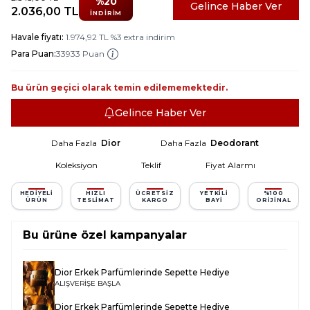
%
20
Gelince Haber Ver
2.036,00
TL
İNDIRIM
Havale fiyatı:
1.974,92
TL
%
3
extra indirim
Para Puan:
33933 Puan
Bu ürün geçici olarak temin edilememektedir.
Gelince Haber Ver
Daha Fazla
Dior
Daha Fazla
Deodorant
Koleksiyon
Teklif
Fiyat Alarmı
HEDIYELI
HIZLI
ÜCRETSIZ
YETKILI
%100
ÜRÜN
TESLIMAT
KARGO
BAYI
ORIJINAL
Bu ürüne özel kampanyalar
Dior Erkek Parfümlerinde Sepette Hediye
ALIŞVERİŞE BAŞLA
Dior Erkek Parfümlerinde Sepette Hediye