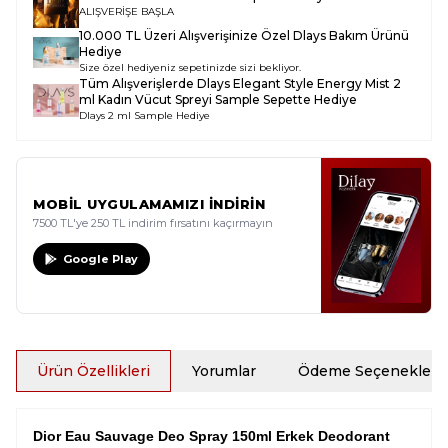
ALIŞVERİŞE BAŞLA
10.000 TL Üzeri Alışverişinize Özel Dlays Bakım Ürünü
Hediye
Size özel hediyeniz sepetinizde sizi bekliyor.
Tüm Alışverişlerde
Dlays Elegant Style Energy Mist 2
ml Kadın Vücut Spreyi Sample
Sepette Hediye
Dlays 2 ml Sample Hediye
MOBİL UYGULAMAMIZI İNDİRİN
7500 TL'ye 250 TL indirim fırsatını kaçırmayın
Google Play
Ürün Özellikleri
Yorumlar
Ödeme Seçenekleri
Dior Eau Sauvage Deo Spray 150ml Erkek Deodorant