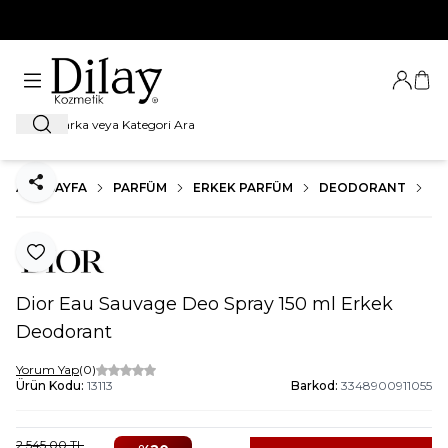
%100 Orijinal Ürün Garantisi
Giriş Ya
Sep
Ara
ANA SAYFA
PARFÜM
ERKEK PARFÜM
DEODORANT
DI
Paylaş
Favoriye Ekle
Dior Eau Sauvage Deo Spray 150 ml Erkek
Deodorant
Yorum Yap
(0)
Ürün Kodu:
13113
Barkod:
3348900911055
2.545,00
TL