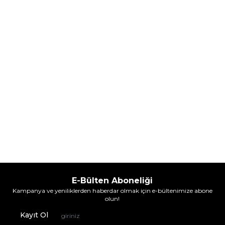
(1)
5.608,00
TL
7.098,00
TL
%
30
%
30
3.925,60
TL
4.968,60
TL
İndirim
İndirim
Sepete Ekle
Sepete Ekle
E-Bülten Aboneliği
Kampanya ve yeniliklerden haberdar olmak için e-bültenimize abone
olun!
Kayıt Ol