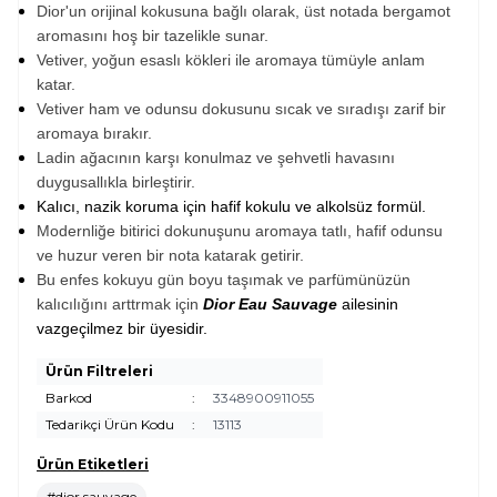
Dior'un orijinal kokusuna bağlı olarak, üst notada bergamot
aromasını hoş bir tazelikle sunar.
Vetiver, yoğun esaslı kökleri ile aromaya tümüyle anlam
katar.
Vetiver ham ve odunsu dokusunu sıcak ve sıradışı zarif bir
aromaya bırakır.
Ladin ağacının karşı konulmaz ve şehvetli havasını
duygusallıkla birleştirir.
Kalıcı, nazik koruma için hafif kokulu ve alkolsüz formül.
Modernliğe bitirici dokunuşunu aromaya tatlı, hafif odunsu
ve huzur veren bir nota katarak getirir.
Bu enfes kokuyu gün boyu taşımak ve parfümünüzün
kalıcılığını arttrmak için
Dior Eau Sauvage
ailesinin
vazgeçilmez bir üyesidir.
Ürün Filtreleri
Barkod
:
3348900911055
Tedarikçi Ürün Kodu
:
13113
Ürün Etiketleri
#dior sauvage