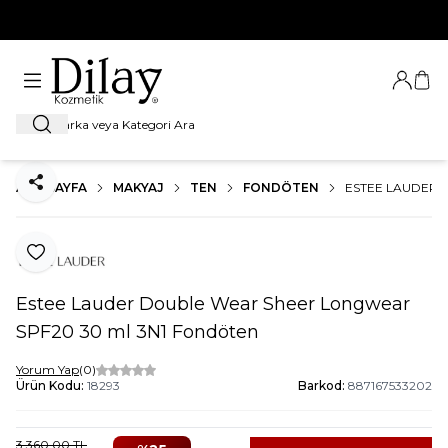
%100 Orijinal Ürün Garantisi
Giriş Ya
Sep
Ara
ANA SAYFA
MAKYAJ
TEN
FONDÖTEN
ESTEE LAUDER 
Paylaş
Favoriye Ekle
Estee Lauder Double Wear Sheer Longwear
SPF20 30 ml 3N1 Fondöten
Yorum Yap
(0)
Ürün Kodu:
18293
Barkod:
887167533202
3.360,00
TL