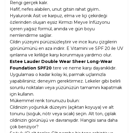
Rengi gerçek kalır.
Hafif, nefes alabilen, unut gitsin rahat giyim..
Hyaluronik Asit ve karpuz, elma ve liçi çekirdeği
özlerinden oluşan eşsiz Kırmızı Meyve İnfüzyonu
içeren yağsız formül, anında ve gün boyu
nemlendirme sağlar.
Cildin yüzeyini pürüzsüzleştirir ve ince kuru çizgilerin
görünümünü en aza indirir. E Vitamini ve SPF 20 ile UV
ışınlarına ve kirliliğe karşı korunmaya yardımcı olur.
Estee Lauder Double Wear Sheer Long-Wear
Foundation SPF20
tere ve neme karşı dayanıklıdır.
Uygulaması o kadar kolay ki, parmak uçlarınızla
yapabilirsiniz; deneyim gerektirmez. Lekeler gibi belirli
sorunlu noktaları veya yüzünüzün tamamını kapatmak
için kullanın.
Mükemmel renk tonunuzu bulun:
Cildinizin yoğunluk düzeyini (açıktan koyuya) ve alt
tonunu (soğuk, nötr veya sıcak) seçin. Alt ton, çıplak
cildinizin görünüşü ve davranışıdır. Hangisi sana daha
çok benziyor?