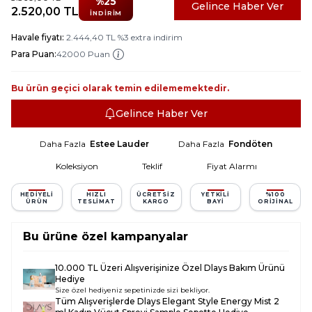
%
25
Gelince Haber Ver
2.520,00
TL
İNDIRIM
Havale fiyatı:
2.444,40
TL
%
3
extra indirim
Para Puan:
42000 Puan
Bu ürün geçici olarak temin edilememektedir.
Gelince Haber Ver
Daha Fazla
Estee Lauder
Daha Fazla
Fondöten
Koleksiyon
Teklif
Fiyat Alarmı
HEDIYELI
HIZLI
ÜCRETSIZ
YETKILI
%100
ÜRÜN
TESLIMAT
KARGO
BAYI
ORIJINAL
Bu ürüne özel kampanyalar
10.000 TL Üzeri Alışverişinize Özel Dlays Bakım Ürünü
Hediye
Size özel hediyeniz sepetinizde sizi bekliyor.
Tüm Alışverişlerde
Dlays Elegant Style Energy Mist 2