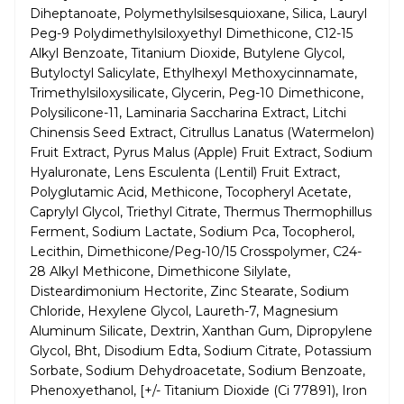
Diheptanoate, Polymethylsilsesquioxane, Silica, Lauryl
Peg-9 Polydimethylsiloxyethyl Dimethicone, C12-15
Alkyl Benzoate, Titanium Dioxide, Butylene Glycol,
Butyloctyl Salicylate, Ethylhexyl Methoxycinnamate,
Trimethylsiloxysilicate, Glycerin, Peg-10 Dimethicone,
Polysilicone-11, Laminaria Saccharina Extract, Litchi
Chinensis Seed Extract, Citrullus Lanatus (Watermelon)
Fruit Extract, Pyrus Malus (Apple) Fruit Extract, Sodium
Hyaluronate, Lens Esculenta (Lentil) Fruit Extract,
Polyglutamic Acid, Methicone, Tocopheryl Acetate,
Caprylyl Glycol, Triethyl Citrate, Thermus Thermophillus
Ferment, Sodium Lactate, Sodium Pca, Tocopherol,
Lecithin, Dimethicone/Peg-10/15 Crosspolymer, C24-
28 Alkyl Methicone, Dimethicone Silylate,
Disteardimonium Hectorite, Zinc Stearate, Sodium
Chloride, Hexylene Glycol, Laureth-7, Magnesium
Aluminum Silicate, Dextrin, Xanthan Gum, Dipropylene
Glycol, Bht, Disodium Edta, Sodium Citrate, Potassium
Sorbate, Sodium Dehydroacetate, Sodium Benzoate,
Phenoxyethanol, [+/- Titanium Dioxide (Ci 77891), Iron