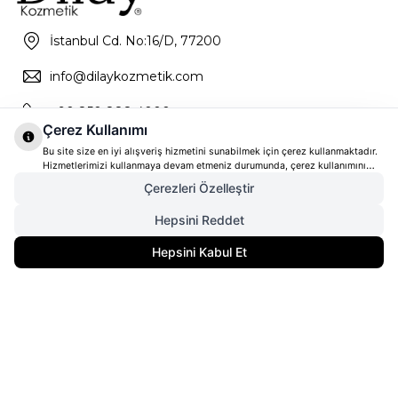
İstanbul Cd. No:16/D, 77200
info@dilaykozmetik.com
+90 850 888 4000
Çerez Kullanımı
Bu site size en iyi alışveriş hizmetini sunabilmek için çerez kullanmaktadır.
Hizmetlerimizi kullanmaya devam etmeniz durumunda, çerez kullanımını
kabul ettiğinizi varsayacağız. Çerezler hakkında daha fazla bilgi ve nasıl
Çerezleri Özelleştir
reddedeceğinizi öğrenmek için
tıklayınız
Hepsini Reddet
3.360,00
TL
Gelince Haber Ver
Hepsini Kabul Et
2.520,00
TL