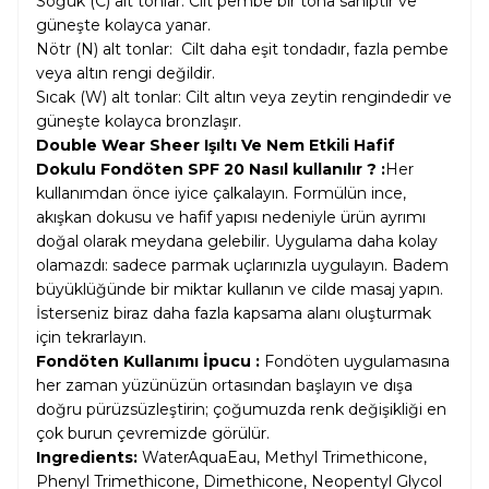
Soğuk (C) alt tonlar: Cilt pembe bir tona sahiptir ve
güneşte kolayca yanar.
Nötr (N) alt tonlar: Cilt daha eşit tondadır, fazla pembe
veya altın rengi değildir.
Sıcak (W) alt tonlar: Cilt altın veya zeytin rengindedir ve
güneşte kolayca bronzlaşır.
Double Wear Sheer Işıltı Ve Nem Etkili Hafif
Dokulu Fondöten SPF 20 Nasıl kullanılır ? :
Her
kullanımdan önce iyice çalkalayın. Formülün ince,
akışkan dokusu ve hafif yapısı nedeniyle ürün ayrımı
doğal olarak meydana gelebilir. Uygulama daha kolay
olamazdı: sadece parmak uçlarınızla uygulayın. Badem
büyüklüğünde bir miktar kullanın ve cilde masaj yapın.
İsterseniz biraz daha fazla kapsama alanı oluşturmak
için tekrarlayın.
Fondöten Kullanımı İpucu :
Fondöten uygulamasına
her zaman yüzünüzün ortasından başlayın ve dışa
doğru pürüzsüzleştirin; çoğumuzda renk değişikliği en
çok burun çevremizde görülür.
Ingredients:
WaterAquaEau, Methyl Trimethicone,
Phenyl Trimethicone, Dimethicone, Neopentyl Glycol