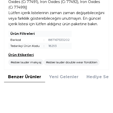
Oxides (Ci 77491), Iron Oxides (Ci 77492), Iron Oxides
(Ci 77499)]
Lütfen içerik listelerinin zaman zaman değişebileceğini
veya farklılık gösterebileceğini unutmayın. En güncel
içerik listesi için lütfen aldığınız ürün paketine bakın.
Ürün Filtreleri
Barkod
:
887167533202
Tedarikçi Ürün Kodu
:
18293
Ürün Etiketleri
#estee lauder makyaj
#estee lauder double wear fondöten
Benzer Ürünler
Yeni Gelenler
Hediye Setl
Clinique
Clarins
Clinique Even Better Vitamin
Clarins Tinted Oleo-Serum 01 30
Makeup SPF 50 Light Medium
ml Renkli Serum
Cool 4 Fondöten
(1)
(1)