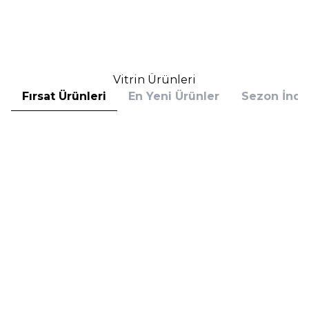
2.800,00
TL
2.781,00
TL
%
25
%
30
2.100,00
TL
1.946,70
TL
İndirim
İndirim
Sepete Ekle
Sepete Ekle
Vitrin Ürünleri
Fırsat Ürünleri
En Yeni Ürünler
Sezon İndir
Hugo Boss
Hugo Boss
Hugo Boss Bottled Absolu
Hugo Boss Bottled Absolu
Parfum Intense 50 ml Erkek
Parfum Intense 100 ml Erkek
Parfüm
Parfüm
(1)
5.608,00
TL
7.098,00
TL
%
30
%
30
3.925,60
TL
4.968,60
TL
İndirim
İndirim
Sepete Ekle
Sepete Ekle