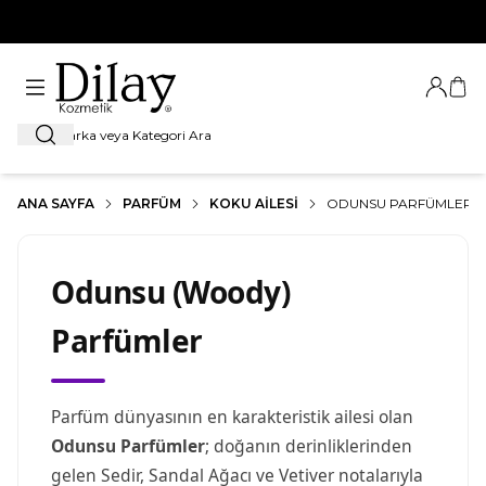
%100 Orijinal Ürün Garantisi
Giriş Ya
Sep
Ara
ANA SAYFA
PARFÜM
KOKU AILESI
ODUNSU PARFÜMLER
Odunsu (Woody)
Parfümler
Parfüm dünyasının en karakteristik ailesi olan
Odunsu Parfümler
; doğanın derinliklerinden
gelen Sedir, Sandal Ağacı ve Vetiver notalarıyla