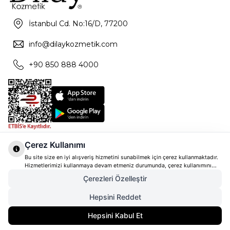
İstanbul Cd. No:16/D, 77200
info@dilaykozmetik.com
+90 850 888 4000
Çerez Kullanımı
Bu site size en iyi alışveriş hizmetini sunabilmek için çerez kullanmaktadır.
Hizmetlerimizi kullanmaya devam etmeniz durumunda, çerez kullanımını
kabul ettiğinizi varsayacağız. Çerezler hakkında daha fazla bilgi ve nasıl
Çerezleri Özelleştir
reddedeceğinizi öğrenmek için
tıklayınız
Hepsini Reddet
Hepsini Kabul Et