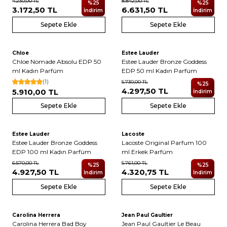
4.230,00
TL
8.842,00
TL
%
25
%
25
3.172,50
TL
6.631,50
TL
İndirim
İndirim
Sepete Ekle
Sepete Ekle
2
Chloe
Estee Lauder
Yeni
Chloe Nomade Absolu EDP 50
Estee Lauder Bronze Goddess
ml Kadın Parfüm
EDP 50 ml Kadın Parfüm
(1)
5.730,00
TL
%
25
4.297,50
TL
5.910,00
TL
İndirim
Sepete Ekle
Sepete Ekle
2
5
Estee Lauder
Lacoste
Yeni
Yeni
Estee Lauder Bronze Goddess
Lacoste Original Parfum 100
EDP 100 ml Kadın Parfüm
ml Erkek Parfüm
6.570,00
TL
5.761,00
TL
%
25
%
25
4.927,50
TL
4.320,75
TL
İndirim
İndirim
Sepete Ekle
Sepete Ekle
2
Carolina Herrera
Jean Paul Gaultier
Yeni
Yeni
Carolina Herrera Bad Boy
Jean Paul Gaultier Le Beau