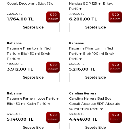
Cobalt Deodorant Stick 75 g
Narcisse EDP 125 ml Erkek
Parfüm
2.205,00
TL
7.750,00
TL
%
20
%
20
1.764,00
TL
6.200,00
TL
İndirim
İndirim
Sepete Ekle
Sepete Ekle
Rabanne
Rabanne
Yeni
Yeni
Rabanne Phantom In Red
Rabanne Phantom In Red
Parfum Elixir 50 ml Erkek
Parfum Elixir 100 ml Erkek
Parfüm
Parfüm
4.890,00
TL
6.520,00
TL
%
20
%
20
3.912,00
TL
5.216,00
TL
İndirim
İndirim
Sepete Ekle
Sepete Ekle
Rabanne
Carolina Herrera
Yeni
Yeni
Rabanne Fame In Love Parfum
Carolina Herrera Bad Boy
Elixir 50 ml Kadın Parfüm
Cobalt Absolute EDP Absolute
50 ml Erkek Parfüm
6.425,00
TL
5.560,00
TL
%
20
%
20
5.140,00
TL
4.448,00
TL
İndirim
İndirim
Sepete Ekle
Sepete Ekle