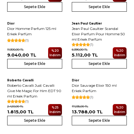
Sepete Ekle
Sepete Ekle
Dior
Jean Paul Gaultier
Yeni
Yeni
Dior Homme Parfum 125 ml
Jean Paul Gaultier Scandal
Erkek Parfüm
Elixir Parfum Pour Homme 50
ml Erkek Parfüm
(1)
(1)
11.300,00
TL
6.390,00
TL
%
20
%
20
9.040,00
TL
5.112,00
TL
İndirim
İndirim
Sepete Ekle
Sepete Ekle
Roberto Cavalli
Dior
Yeni
Roberto Cavalli Just Cavalli
Dior Sauvage Elixir 150 ml
Give Me Magic For Him EDT 90
Erkek Parfüm
ml Erkek Parfüm
(1)
(1)
2.420,00
TL
17.235,00
TL
%
25
%
20
1.815,00
TL
13.788,00
TL
İndirim
İndirim
Sepete Ekle
Sepete Ekle