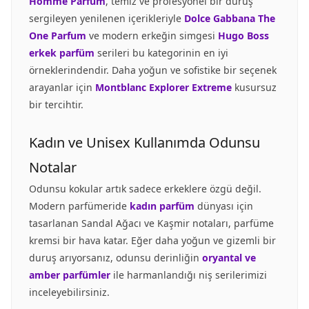
Homme Parfum
, temiz ve profesyonel bir duruş
sergileyen yenilenen içerikleriyle
Dolce Gabbana The
One Parfum
ve modern erkeğin simgesi
Hugo Boss
erkek parfüm
serileri bu kategorinin en iyi
örneklerindendir. Daha yoğun ve sofistike bir seçenek
arayanlar için
Montblanc Explorer Extreme
kusursuz
bir tercihtir.
Kadın ve Unisex Kullanımda Odunsu
Notalar
Odunsu kokular artık sadece erkeklere özgü değil.
Modern parfümeride
kadın parfüm
dünyası için
tasarlanan Sandal Ağacı ve Kaşmir notaları, parfüme
kremsi bir hava katar. Eğer daha yoğun ve gizemli bir
duruş arıyorsanız, odunsu derinliğin
oryantal ve
amber parfümler
ile harmanlandığı niş serilerimizi
inceleyebilirsiniz.