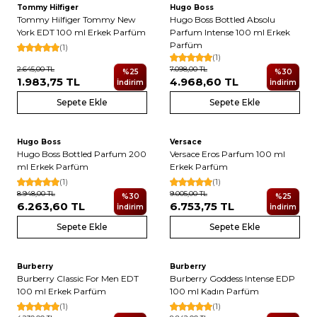
Tommy Hilfiger
Hugo Boss
Tommy Hilfiger Tommy New
Hugo Boss Bottled Absolu
York EDT 100 ml Erkek Parfüm
Parfum Intense 100 ml Erkek
Parfüm
(1)
(1)
2.645,00
TL
7.098,00
TL
%
25
%
30
1.983,75
TL
4.968,60
TL
İndirim
İndirim
Sepete Ekle
Sepete Ekle
Hugo Boss
Versace
Hugo Boss Bottled Parfum 200
Versace Eros Parfum 100 ml
ml Erkek Parfüm
Erkek Parfüm
(1)
(1)
8.948,00
TL
9.005,00
TL
%
30
%
25
6.263,60
TL
6.753,75
TL
İndirim
İndirim
Sepete Ekle
Sepete Ekle
Burberry
Burberry
Burberry Classic For Men EDT
Burberry Goddess Intense EDP
100 ml Erkek Parfüm
100 ml Kadın Parfüm
(1)
(1)