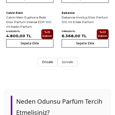
Calvin Klein
Rabanne
Yeni
Yeni
Calvin Klein Euphoria Bold
Rabanne Invictus Elixir Parfum
Elixir Parfum Intense EDP 100
100 ml Erkek Parfüm
ml Kadın Parfüm
6.400,00
TL
7.960,00
TL
%
25
%
20
4.800,00
TL
6.368,00
TL
İndirim
İndirim
Sepete Ekle
Sepete Ekle
Önceki
Sonraki
Neden Odunsu Parfüm Tercih
Etmelisiniz?