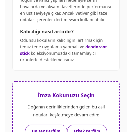
Yoğun ve kalıcı yapıları nedeniyle serin
havalarda ve akşam davetlerinde performansı
en üst seviyeye çıkar. Ancak Vetiver gibi taze
notalar içerenler dört mevsim kullanılabilir.
Kalıcılığı nasıl artırılır?
Odunsu kokuların kalıcılığını artırmak için
temiz tene uygulama yapmalı ve
deodorant
stick
koleksiyonumuzdaki tamamlayıcı
ürünlerle desteklemelisiniz.
İmza Kokunuzu Seçin
Doğanın derinliklerinden gelen bu asil
notaları keşfetmeye devam edin:
Unisex Parfüm
Erkek Parfüm