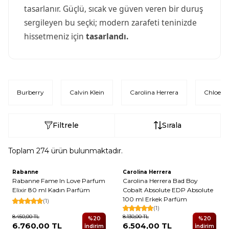
tasarlanır. Güçlü, sıcak ve güven veren bir duruş
sergileyen bu seçki; modern zarafeti teninizde
hissetmeniz için
tasarlandı.
Burberry
Calvin Klein
Carolina Herrera
Chloe
Filtrele
Sırala
Toplam
274
ürün bulunmaktadır.
Rabanne
Carolina Herrera
Yeni
Yeni
Rabanne Fame In Love Parfum
Carolina Herrera Bad Boy
Elixir 80 ml Kadın Parfüm
Cobalt Absolute EDP Absolute
100 ml Erkek Parfüm
(1)
(1)
8.450,00
TL
8.130,00
TL
%
20
%
20
6.760,00
TL
6.504,00
TL
İndirim
İndirim