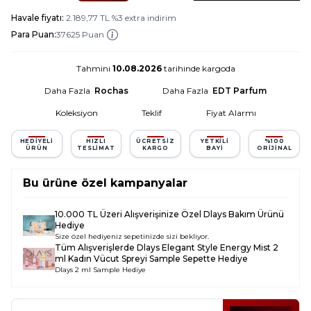
Havale fiyatı:
2.189,77
TL
%
3
extra indirim
Para Puan:
37625 Puan
Tahmini
10.08.2026
tarihinde kargoda
Daha Fazla
Rochas
Daha Fazla
EDT Parfum
Koleksiyon
Teklif
Fiyat Alarmı
HEDIYELI
HIZLI
ÜCRETSIZ
YETKILI
%100
ÜRÜN
TESLIMAT
KARGO
BAYI
ORIJINAL
Bu ürüne özel kampanyalar
10.000 TL Üzeri Alışverişinize Özel Dlays Bakım Ürünü
Hediye
Size özel hediyeniz sepetinizde sizi bekliyor.
Tüm Alışverişlerde
Dlays Elegant Style Energy Mist 2
ml Kadın Vücut Spreyi Sample
Sepette Hediye
Dlays 2 ml Sample Hediye