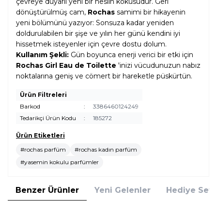
çevreye duyarlı yeni bir neslin kokusudur. Geri
dönüştürülmüş cam,
Rochas
samimi bir hikayenin
yeni bölümünü yazıyor: Sonsuza kadar yeniden
doldurulabilen bir şişe ve yılın her günü kendini iyi
hissetmek isteyenler için çevre dostu dolum.
Kullanım Şekli:
Gün boyunca enerji verici bir etki için
Rochas Girl Eau de Toilette
'inizi vücudunuzun nabız
noktalarına geniş ve cömert bir hareketle püskürtün.
Ürün Filtreleri
Barkod
:
3386460124249
Tedarikçi Ürün Kodu
:
185272
Ürün Etiketleri
#rochas parfüm
#rochas kadın parfüm
#yasemin kokulu parfümler
Benzer Ürünler
Yeni Gelenler
Hediye Setl