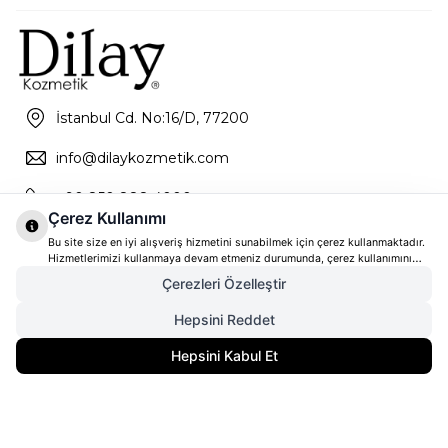
İstanbul Cd. No:16/D, 77200
info@dilaykozmetik.com
+90 850 888 4000
Çerez Kullanımı
Bu site size en iyi alışveriş hizmetini sunabilmek için çerez kullanmaktadır.
Hizmetlerimizi kullanmaya devam etmeniz durumunda, çerez kullanımını
kabul ettiğinizi varsayacağız. Çerezler hakkında daha fazla bilgi ve nasıl
Çerezleri Özelleştir
reddedeceğinizi öğrenmek için
tıklayınız
Hepsini Reddet
3.010,00
TL
SEPETE EKLE
Hepsini Kabul Et
2.257,50
TL