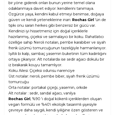
bir yöne giderek onları bunun yerine temel olana
odaklanmaya davet ediyor: kendilerini tanımaya.
Özgürce yaşa, kendini kabul etmeyi benimse, doğaya
güven ve kendi yeteneklerine inan:
Rochas
Girl
'ün de
tıpkı onu saran herkes gibi benzersiz bir gücü var.
Kendinizi iyi hissetmeniz için doğal içeriklerle
hazırlanmış, çiçeksi ve sarmalayıcı bir koku. Rahatlatıcı
özelliğe sahip Neroli notaları, pembe karabiber ve siyah
frenk üzümü tomurcuğunun tazeliğiyle harmanlanıyor.
Işıltılı bi kalp, sambaç yasemin buketinin tüm kadınlığını
ortaya çıkarıyor. Alt notalarda ise sedir ağacı dokulu bir
iz bırakarak kouyu tamamlıyor.
Koku Ailesi: Çiçeksi odunsu narenciye
Üst notalar: neroli, pembe biber, siyah frenk üzümü
tomurcuğu
Orta notalar: portakal çiçeği, yasemin, orkide
Alt notalar : sedir, sandal ağacı, vanilya
Rochas Girl
, %90 'ı doğal kökenli içeriklerden oluşan
vegan formülü ve %40'ı ekolojik tasarımlı şişesiyle
çevreye daha saygılı, kendi iyiliğine özen gösteren ve