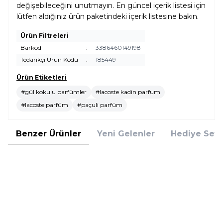
değişebileceğini unutmayın. En güncel içerik listesi için
lütfen aldığınız ürün paketindeki içerik listesine bakın.
Ürün Filtreleri
Barkod
:
3386460149198
Tedarikçi Ürün Kodu
:
185449
Ürün Etiketleri
#gül kokulu parfümler
#lacoste kadin parfum
#lacoste parfüm
#paçuli parfüm
Benzer Ürünler
Yeni Gelenler
Hediye Setl
Rochas
Versace
Rochas Girl EDT 60 ml Kadın
Versace Bright Crystal EDT 90
Parfüm
ml Kadın Parfüm Hediye Seti
3.010,00
TL
9.717,76
TL
%
25
%
25
2.257,50
TL
7.288,32
TL
İndirim
İndirim
Sepete Ekle
Sepete Ekle