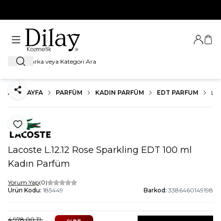
%100 Orijinal Ürün Garantisi
Giriş Ya
Sep
Ara
ANA SAYFA
PARFÜM
KADIN PARFÜM
EDT PARFUM
LA
Paylaş
Favoriye Ekle
Lacoste L.12.12 Rose Sparkling EDT 100 ml
Kadın Parfüm
Yorum Yap
(0)
Ürün Kodu:
185449
Barkod:
3386460149198
4.978,00
TL