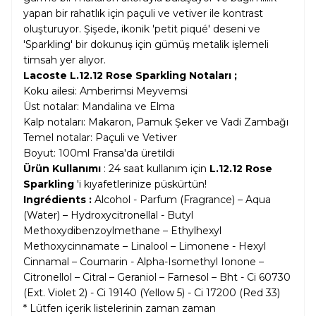
yapan bir rahatlık için paçuli ve vetiver ile kontrast
oluşturuyor. Şişede, ikonik 'petit piqué' deseni ve
'Sparkling' bir dokunuş için gümüş metalik işlemeli
timsah yer alıyor.
Lacoste L.12.12 Rose Sparkling Notaları ;
Koku ailesi: Amberimsi Meyvemsi
Üst notalar: Mandalina ve Elma
Kalp notaları: Makaron, Pamuk Şeker ve Vadi Zambağı
Temel notalar: Paçuli ve Vetiver
Boyut: 100ml Fransa'da üretildi
Ürün Kullanımı
: 24 saat kullanım için
L.12.12 Rose
Sparkling
'i kıyafetlerinize püskürtün!
Ingrédients :
Alcohol - Parfum (Fragrance) – Aqua
(Water) – Hydroxycitronellal - Butyl
Methoxydibenzoylmethane – Ethylhexyl
Methoxycinnamate – Linalool – Limonene - Hexyl
Cinnamal – Coumarin - Alpha-Isomethyl Ionone –
Citronellol – Citral – Geraniol – Farnesol – Bht - Ci 60730
(Ext. Violet 2) - Ci 19140 (Yellow 5) - Ci 17200 (Red 33)
* Lütfen içerik listelerinin zaman zaman