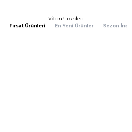
Vitrin Ürünleri
Fırsat Ürünleri
En Yeni Ürünler
Sezon İndir
Hugo Boss
Hugo Boss
Hugo Boss Bottled Absolu
Hugo Boss Bottled Absolu
Parfum Intense 50 ml Erkek
Parfum Intense 100 ml Erkek
Parfüm
Parfüm
(1)
5.608,00
TL
7.098,00
TL
%
30
%
30
3.925,60
TL
4.968,60
TL
İndirim
İndirim
Sepete Ekle
Sepete Ekle