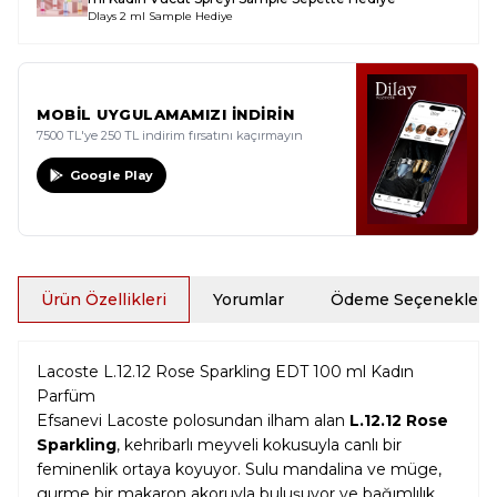
Dlays 2 ml Sample Hediye
MOBİL UYGULAMAMIZI İNDİRİN
7500 TL'ye 250 TL indirim fırsatını kaçırmayın
Google Play
Ürün Özellikleri
Yorumlar
Ödeme Seçenekleri
Lacoste L.12.12 Rose Sparkling EDT 100 ml Kadın
Parfüm
Efsanevi Lacoste polosundan ilham alan
L.12.12 Rose
Sparkling
, kehribarlı meyveli kokusuyla canlı bir
feminenlik ortaya koyuyor. Sulu mandalina ve müge,
gurme bir makaron akoruyla buluşuyor ve bağımlılık