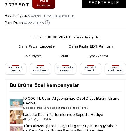
%
25
SEPETE EKLE
3.733,50
TL
İNDIRIM
Havale fiyatı:
3.621,49
TL
%
3
extra indirim
Para Puan:
62225 Puan
Tahmini
10.08.2026
tarihinde kargoda
Daha Fazla
Lacoste
Daha Fazla
EDT Parfum
Koleksiyon
Teklif
Fiyat Alarmı
HEDIYELI
HIZLI
ÜCRETSIZ
YETKILI
%100
ÜRÜN
TESLIMAT
KARGO
BAYI
ORIJINAL
Bu ürüne özel kampanyalar
10.000 TL Üzeri Alışverişinize Özel Dlays Bakım Ürünü
Hediye
Size özel hediyeniz sepetinizde sizi bekliyor.
Lacoste Kadın Parfümlerinde Sepette Hediye
ALIŞVERİŞE BAŞLA
Tüm Alışverişlerde
Dlays Elegant Style Energy Mist 2
ml Kadın Vücut Spreyi Sample
Sepette Hediye