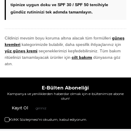
tipinize uygun doku ve
SPF 30 / SPF 50
tercihiyle
gündüz rutininizi tek adımda tamamlayın.
Cildinizi mevsim boyu koruma altına alacak tüm formülleri
güneş
kremleri
kategorimizde bulabilir, daha spesifik ihtiyaçlarınız için
yüz güneş kremi
seçeneklerimizi keşfedebilirsiniz. Tüm bakım
ritüelinizi tamamlayacak ürünler için
cilt bakımı
dünyasına göz
atın.
E-Bülten Aboneliği
Kampanya ve yeniliklerden haberdar olmak için e-bültenimize abone
olun!
Kayıt Ol
KVKK Sözleşmesi'ni
okudum, kabul ediyorum.