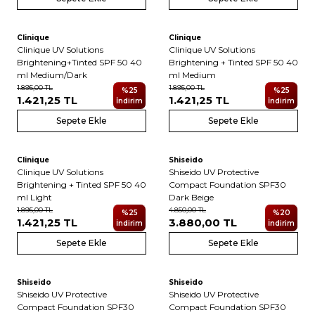
5
5
Clinique
Clinique
Yeni
Yeni
Clinique UV Solutions
Clinique UV Solutions
Brightening+Tinted SPF 50 40
Brightening + Tinted SPF 50 40
ml Medium/Dark
ml Medium
1.895,00
TL
1.895,00
TL
%
25
%
25
1.421,25
TL
1.421,25
TL
İndirim
İndirim
Sepete Ekle
Sepete Ekle
5
Clinique
Shiseido
Yeni
Yeni
Clinique UV Solutions
Shiseido UV Protective
Brightening + Tinted SPF 50 40
Compact Foundation SPF30
ml Light
Dark Beige
1.895,00
TL
4.850,00
TL
%
25
%
20
1.421,25
TL
3.880,00
TL
İndirim
İndirim
Sepete Ekle
Sepete Ekle
Shiseido
Shiseido
Yeni
Yeni
Shiseido UV Protective
Shiseido UV Protective
Compact Foundation SPF30
Compact Foundation SPF30