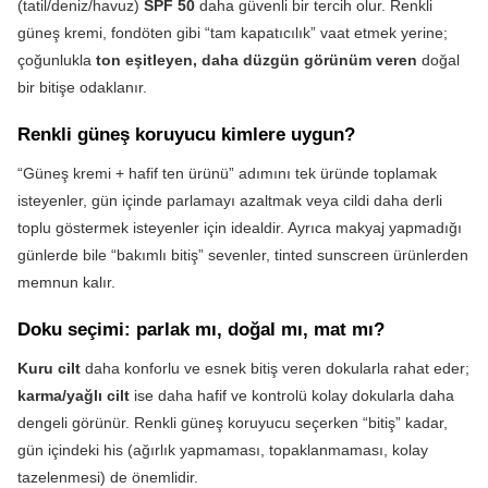
(tatil/deniz/havuz)
SPF 50
daha güvenli bir tercih olur. Renkli
güneş kremi, fondöten gibi “tam kapatıcılık” vaat etmek yerine;
çoğunlukla
ton eşitleyen, daha düzgün görünüm veren
doğal
bir bitişe odaklanır.
Renkli güneş koruyucu kimlere uygun?
“Güneş kremi + hafif ten ürünü” adımını tek üründe toplamak
isteyenler, gün içinde parlamayı azaltmak veya cildi daha derli
toplu göstermek isteyenler için idealdir. Ayrıca makyaj yapmadığı
günlerde bile “bakımlı bitiş” sevenler, tinted sunscreen ürünlerden
memnun kalır.
Doku seçimi: parlak mı, doğal mı, mat mı?
Kuru cilt
daha konforlu ve esnek bitiş veren dokularla rahat eder;
karma/yağlı cilt
ise daha hafif ve kontrolü kolay dokularla daha
dengeli görünür. Renkli güneş koruyucu seçerken “bitiş” kadar,
gün içindeki his (ağırlık yapmaması, topaklanmaması, kolay
tazelenmesi) de önemlidir.