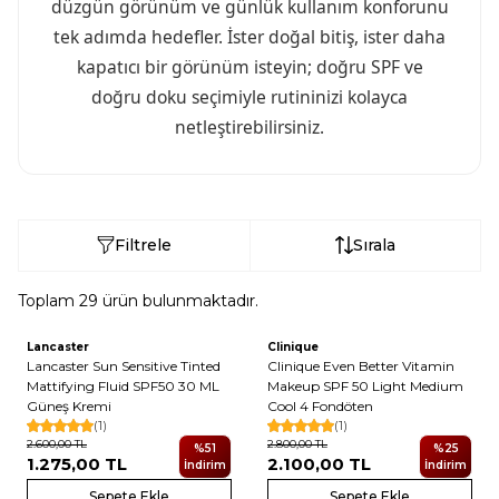
düzgün görünüm ve günlük kullanım konforunu
tek adımda hedefler. İster doğal bitiş, ister daha
kapatıcı bir görünüm isteyin; doğru SPF ve
doğru doku seçimiyle rutininizi kolayca
netleştirebilirsiniz.
Filtrele
Sırala
Toplam
29
ürün bulunmaktadır.
Lancaster
Clinique
Lancaster Sun Sensitive Tinted
Clinique Even Better Vitamin
Mattifying Fluid SPF50 30 ML
Makeup SPF 50 Light Medium
Güneş Kremi
Cool 4 Fondöten
(1)
(1)
2.600,00
TL
2.800,00
TL
%
51
%
25
1.275,00
TL
2.100,00
TL
İndirim
İndirim
Sepete Ekle
Sepete Ekle