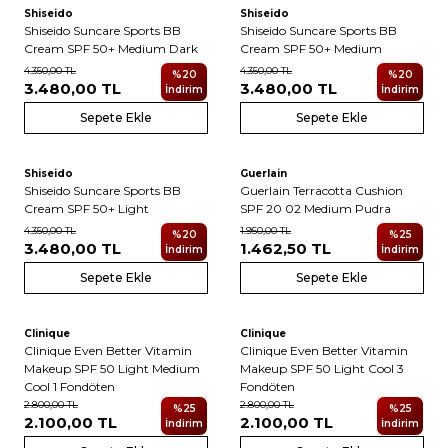
Shiseido
Shiseido
Shiseido Suncare Sports BB
Shiseido Suncare Sports BB
Cream SPF 50+ Medium Dark
Cream SPF 50+ Medium
4.350,00
TL
4.350,00
TL
%
20
%
20
3.480,00
TL
3.480,00
TL
İndirim
İndirim
Sepete Ekle
Sepete Ekle
Shiseido
Guerlain
Shiseido Suncare Sports BB
Guerlain Terracotta Cushion
Cream SPF 50+ Light
SPF 20 02 Medium Pudra
4.350,00
TL
1.950,00
TL
%
20
%
25
3.480,00
TL
1.462,50
TL
İndirim
İndirim
Sepete Ekle
Sepete Ekle
Clinique
Clinique
Clinique Even Better Vitamin
Clinique Even Better Vitamin
Makeup SPF 50 Light Medium
Makeup SPF 50 Light Cool 3
Cool 1 Fondöten
Fondöten
2.800,00
TL
2.800,00
TL
%
25
%
25
2.100,00
TL
2.100,00
TL
İndirim
İndirim