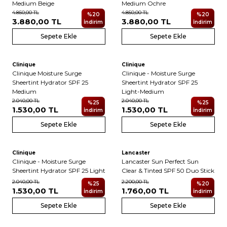
Medium Beige
Medium Ochre
4.850,00
TL
4.850,00
TL
%
20
%
20
3.880,00
TL
3.880,00
TL
İndirim
İndirim
Sepete Ekle
Sepete Ekle
Clinique
Clinique
Clinique Moisture Surge
Clinique - Moisture Surge
Sheertint Hydrator SPF 25
Sheertint Hydrator SPF 25
Medium
Light-Medium
2.040,00
TL
2.040,00
TL
%
25
%
25
1.530,00
TL
1.530,00
TL
İndirim
İndirim
Sepete Ekle
Sepete Ekle
Clinique
Lancaster
Clinique - Moisture Surge
Lancaster Sun Perfect Sun
Sheertint Hydrator SPF 25 Light
Clear & Tinted SPF 50 Duo Stick
2.040,00
TL
2.200,00
TL
%
25
%
20
1.530,00
TL
1.760,00
TL
İndirim
İndirim
Sepete Ekle
Sepete Ekle