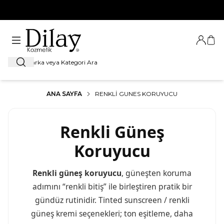
%100 Orijinal Ürün Garantisi
Giriş Ya
Sep
Ara
ANA SAYFA
RENKLI GUNES KORUYUCU
Renkli Güneş
Koruyucu
Renkli güneş koruyucu
, güneşten koruma
adımını “renkli bitiş” ile birleştiren pratik bir
gündüz rutinidir. Tinted sunscreen / renkli
güneş kremi seçenekleri; ton eşitleme, daha