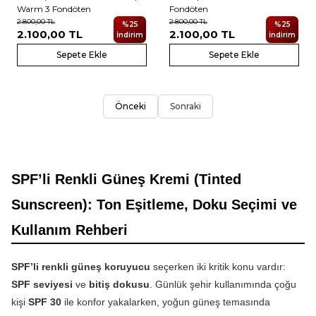
Warm 3 Fondöten
Fondöten
2.800,00
TL
2.800,00
TL
%
25
%
25
2.100,00
TL
2.100,00
TL
İndirim
İndirim
Sepete Ekle
Sepete Ekle
Önceki
Sonraki
SPF’li Renkli Güneş Kremi (Tinted
Sunscreen): Ton Eşitleme, Doku Seçimi ve
Kullanım Rehberi
SPF’li renkli güneş koruyucu
seçerken iki kritik konu vardır:
SPF seviyesi
ve
bitiş dokusu
. Günlük şehir kullanımında çoğu
kişi
SPF 30
ile konfor yakalarken, yoğun güneş temasında