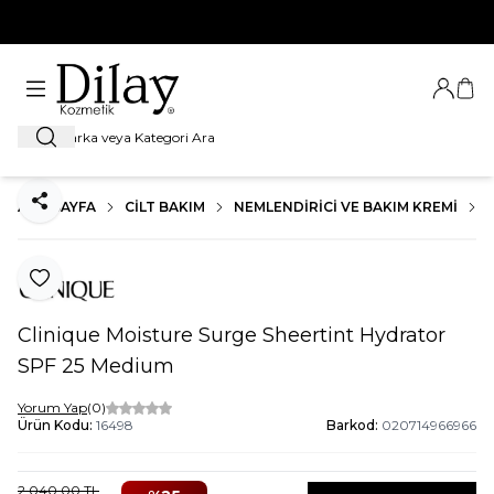
%100 Orijinal Ürün Garantisi
Giriş Ya
Sep
Ara
ANA SAYFA
CILT BAKIM
NEMLENDIRICI VE BAKIM KREMI
Paylaş
Favoriye Ekle
Clinique Moisture Surge Sheertint Hydrator
SPF 25 Medium
Yorum Yap
(0)
Ürün Kodu:
16498
Barkod:
020714966966
2.040,00
TL