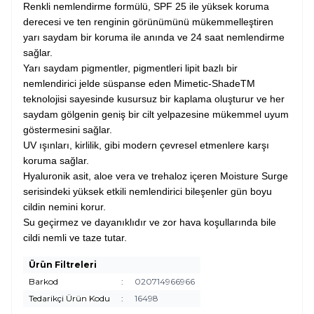
Renkli nemlendirme formülü, SPF 25 ile yüksek koruma
derecesi ve ten renginin görünümünü mükemmelleştiren
yarı saydam bir koruma ile anında ve 24 saat nemlendirme
sağlar.
Yarı saydam pigmentler, pigmentleri lipit bazlı bir
nemlendirici jelde süspanse eden Mimetic-ShadeTM
teknolojisi sayesinde kusursuz bir kaplama oluşturur ve her
saydam gölgenin geniş bir cilt yelpazesine mükemmel uyum
göstermesini sağlar.
UV ışınları, kirlilik, gibi modern çevresel etmenlere karşı
koruma sağlar.
Hyaluronik asit, aloe vera ve trehaloz içeren Moisture Surge
serisindeki yüksek etkili nemlendirici bileşenler gün boyu
cildin nemini korur.
Su geçirmez ve dayanıklıdır ve zor hava koşullarında bile
cildi nemli ve taze tutar.
Ürün Filtreleri
Barkod
:
020714966966
Tedarikçi Ürün Kodu
:
16498