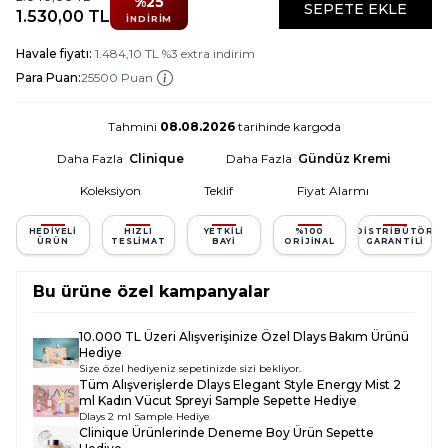
%
25
SEPETE EKLE
1.530,00
TL
İNDIRIM
Havale fiyatı:
1.484,10
TL
%
3
extra indirim
Para Puan:
25500 Puan
Tahmini
08.08.2026
tarihinde kargoda
Daha Fazla
Clinique
Daha Fazla
Gündüz Kremi
Koleksiyon
Teklif
Fiyat Alarmı
HEDIYELI
HIZLI
YETKILI
%100
DISTRIBÜTÖR
ÜRÜN
TESLIMAT
BAYI
ORIJINAL
GARANTILI
Bu ürüne özel kampanyalar
10.000 TL Üzeri Alışverişinize Özel Dlays Bakım Ürünü
Hediye
Size özel hediyeniz sepetinizde sizi bekliyor.
Tüm Alışverişlerde
Dlays Elegant Style Energy Mist 2
ml Kadın Vücut Spreyi Sample
Sepette Hediye
Dlays 2 ml Sample Hediye
Clinique Ürünlerinde Deneme Boy Ürün Sepette