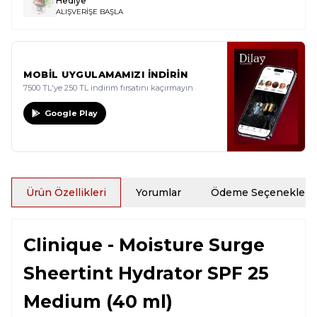
Hediye
ALIŞVERİŞE BAŞLA
MOBİL UYGULAMAMIZI İNDİRİN
7500 TL'ye 250 TL indirim fırsatını kaçırmayın
Google Play
Ürün Özellikleri
Yorumlar
Ödeme Seçenekleri
Clinique - Moisture Surge
Sheertint Hydrator SPF 25
Medium (40 ml)