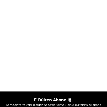
Hugo Boss Bottled Absolu
Hugo Boss Bottled Absolu
Parfum Intense 50 ml Erkek
Parfum Intense 100 ml Erkek
Parfüm
Parfüm
(1)
5.608,00
TL
7.098,00
TL
%
30
%
30
3.925,60
TL
4.968,60
TL
İndirim
İndirim
Sepete Ekle
Sepete Ekle
E-Bülten Aboneliği
Kampanya ve yeniliklerden haberdar olmak için e-bültenimize abone