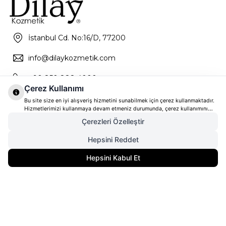
İstanbul Cd. No:16/D, 77200
info@dilaykozmetik.com
+90 850 888 4000
Çerez Kullanımı
Bu site size en iyi alışveriş hizmetini sunabilmek için çerez kullanmaktadır.
Hizmetlerimizi kullanmaya devam etmeniz durumunda, çerez kullanımını
kabul ettiğinizi varsayacağız. Çerezler hakkında daha fazla bilgi ve nasıl
Çerezleri Özelleştir
reddedeceğinizi öğrenmek için
tıklayınız
Hepsini Reddet
6.240,00
TL
SEPETE EKLE
Hepsini Kabul Et
4.368,00
TL