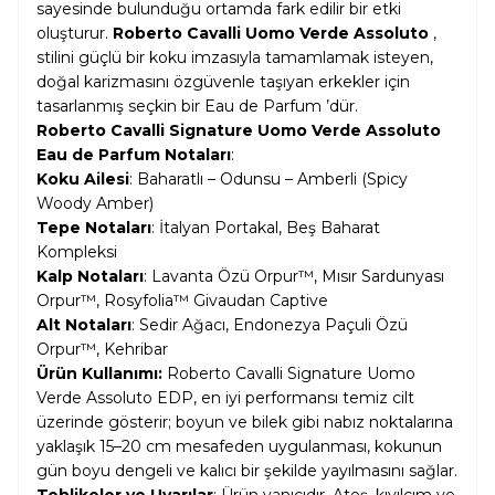
sayesinde bulunduğu ortamda fark edilir bir etki
oluşturur.
Roberto Cavalli Uomo Verde Assoluto
,
stilini güçlü bir koku imzasıyla tamamlamak isteyen,
doğal karizmasını özgüvenle taşıyan erkekler için
tasarlanmış seçkin bir Eau de Parfum ’dür.
Roberto Cavalli Signature Uomo Verde Assoluto
Eau de Parfum Notaları
:
Koku Ailesi
: Baharatlı – Odunsu – Amberli (Spicy
Woody Amber)
Tepe Notaları
: İtalyan Portakal, Beş Baharat
Kompleksi
Kalp Notaları
: Lavanta Özü Orpur™, Mısır Sardunyası
Orpur™, Rosyfolia™ Givaudan Captive
Alt Notaları
: Sedir Ağacı, Endonezya Paçuli Özü
Orpur™, Kehribar
Ürün Kullanımı:
Roberto Cavalli Signature Uomo
Verde Assoluto EDP, en iyi performansı temiz cilt
üzerinde gösterir; boyun ve bilek gibi nabız noktalarına
yaklaşık 15–20 cm mesafeden uygulanması, kokunun
gün boyu dengeli ve kalıcı bir şekilde yayılmasını sağlar.