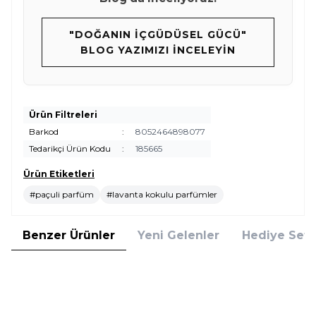
"DOĞANIN İÇGÜDÜSEL GÜCÜ"
BLOG YAZIMIZI İNCELEYIN
Ürün Filtreleri
Barkod
:
8052464898077
Tedarikçi Ürün Kodu
:
185665
Ürün Etiketleri
#paçuli parfüm
#lavanta kokulu parfümler
Benzer Ürünler
Yeni Gelenler
Hediye Setl
Rabanne
Carolina Herrera
Yeni
Yeni
Rabanne 1 Million Night Elixir
Carolina Herrera Bad Boy Cobalt
Parfum Elixir 50 ml Erkek
Absolute EDP Absolute 100 ml
Parfüm
Erkek Parfüm