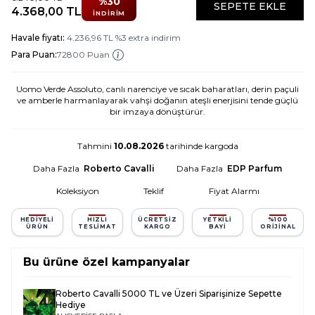
%
30
SEPETE EKLE
4.368,00
TL
İNDIRIM
Havale fiyatı:
4.236,96
TL
%
3
extra indirim
Para Puan:
72800 Puan
Uomo Verde Assoluto, canlı narenciye ve sıcak baharatları, derin paçuli
ve amberle harmanlayarak vahşi doğanın ateşli enerjisini tende güçlü
bir imzaya dönüştürür.
Tahmini
10.08.2026
tarihinde kargoda
Daha Fazla
Roberto Cavalli
Daha Fazla
EDP Parfum
Koleksiyon
Teklif
Fiyat Alarmı
HEDIYELI
HIZLI
ÜCRETSIZ
YETKILI
%100
ÜRÜN
TESLIMAT
KARGO
BAYI
ORIJINAL
Bu ürüne özel kampanyalar
Roberto Cavalli 5000 TL ve Üzeri Siparişinize Sepette
Hediye