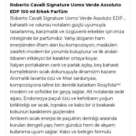
Roberto Cavalli Signature Uomo Verde Assoluto
EDP 100 ml Erkek Parfüm
Roberto Cavalli Signature Uomo Verde Assoluto EDP ,
baharatlı ve odunsu notaların güçlü uyumuyla
tasarlanmış, karizmatik ve özgüvenli erkekler için imza
niteliğinde bir parfümdür. Vahşi doğanın ham
enerjisinden ilham alan bu kompozisyon, maskülen
zarafeti modern bir yorumla buluşturur ve ilk andan
itibaren etkileyici bir karakter ortaya koyar.
İtalyan portakalının canlı ve parlak açılışı, beş baharat
kompleksinin sıcak dokunuşuyla dinamizm kazanır.
Aromatik lavanta özü ve Mısır sardunyası,
kompozisyona rafine bir derinlik katarken Rosyfolia™
modern ve sofistike bir geçiş sağlar. Alt notalarda sedir
ağacı, Endonezya paçuli özü ve kehribarın yoğun
birlikteliği ise sıcak, topraksı ve kalıcı bir iz bırakarak
kokunun karakterini güçlendirir.
Amberin sıcak enerjisi ile paçulinin derinliği arasında
kurulan dengeli yapı, hem gündüz hem de akşam
kullanıma uyum sağlar. Kalıcı ve belirgin formülü