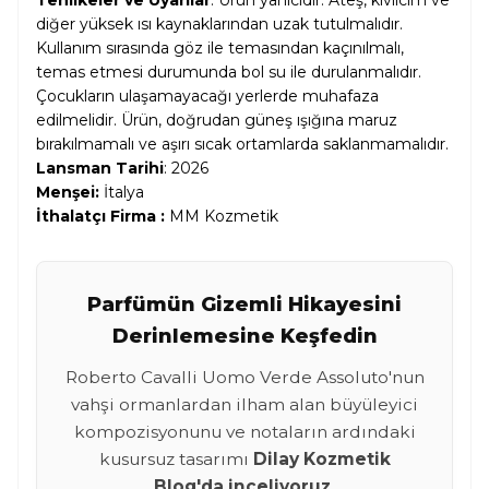
Tehlikeler ve Uyarılar
: Ürün yanıcıdır. Ateş, kıvılcım ve
diğer yüksek ısı kaynaklarından uzak tutulmalıdır.
Kullanım sırasında göz ile temasından kaçınılmalı,
temas etmesi durumunda bol su ile durulanmalıdır.
Çocukların ulaşamayacağı yerlerde muhafaza
edilmelidir. Ürün, doğrudan güneş ışığına maruz
bırakılmamalı ve aşırı sıcak ortamlarda saklanmamalıdır.
Lansman Tarihi
: 2026
Menşei:
İtalya
İthalatçı Firma :
MM Kozmetik
Parfümün Gizemli Hikayesini
Derinlemesine Keşfedin
Roberto Cavalli Uomo Verde Assoluto'nun
vahşi ormanlardan ilham alan büyüleyici
kompozisyonunu ve notaların ardındaki
kusursuz tasarımı
Dilay Kozmetik
Blog'da inceliyoruz.