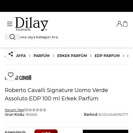
%100 Orijinal Ürün Garantisi
Giriş Ya
Sep
Ara
ANA SAYFA
PARFÜM
ERKEK PARFÜM
EDP PARFUM
RO
Paylaş
Favoriye Ekle
Roberto Cavalli Signature Uomo Verde
Assoluto EDP 100 ml Erkek Parfüm
Yorum Yap
(0)
Ürün Kodu:
185665
Barkod:
8052464898077
6.240,00
TL