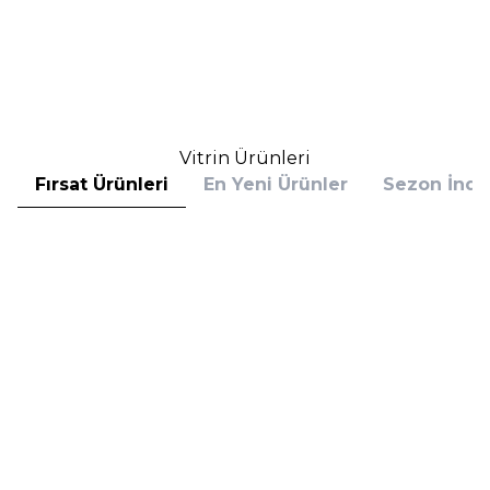
(1)
(1)
6.081,36
TL
8.130,00
TL
%
25
%
20
4.561,02
TL
6.504,00
TL
İndirim
İndirim
Sepete Ekle
Sepete Ekle
Vitrin Ürünleri
Fırsat Ürünleri
En Yeni Ürünler
Sezon İndir
Hugo Boss
Hugo Boss
Hugo Boss Bottled Absolu
Hugo Boss Bottled Absolu
Parfum Intense 50 ml Erkek
Parfum Intense 100 ml Erkek
Parfüm
Parfüm
(1)
5.608,00
TL
7.098,00
TL
%
30
%
30
3.925,60
TL
4.968,60
TL
İndirim
İndirim
Sepete Ekle
Sepete Ekle