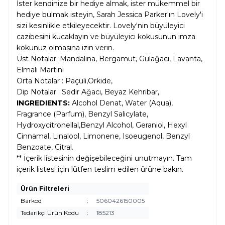
İster kendinize bir hediye almak, ister mükemmel bir
hediye bulmak isteyin, Sarah Jessica Parker'ın Lovely'i
sizi kesinlikle etkileyecektir. Lovely'nin büyüleyici
cazibesini kucaklayın ve büyüleyici kokusunun imza
kokunuz olmasına izin verin.
Üst Notalar: Mandalina, Bergamut, Gülağacı, Lavanta,
Elmalı Martini
Orta Notalar : Paçuli,Orkide,
Dip Notalar : Sedir Ağacı, Beyaz Kehribar,
INGREDIENTS:
Alcohol Denat, Water (Aqua),
Fragrance (Parfum), Benzyl Salicylate,
Hydroxycitronellal,Benzyl Alcohol, Geraniol, Hexyl
Cinnamal, Linalool, Limonene, Isoeugenol, Benzyl
Benzoate, Citral.
** İçerik listesinin değişebileceğini unutmayın. Tam
içerik listesi için lütfen teslim edilen ürüne bakın.
Ürün Filtreleri
Barkod
:
5060426150005
Tedarikçi Ürün Kodu
:
185213