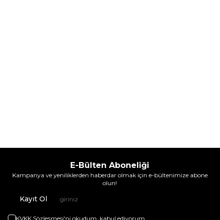
%
30
%
30
3.925,60
TL
4.968,60
TL
İndirim
İndirim
Sepete Ekle
Sepete Ekle
E-Bülten Aboneliği
Kampanya ve yeniliklerden haberdar olmak için e-bültenimize abone
olun!
Kayıt Ol
KVKK Sözleşmesi'ni
okudum, kabul ediyorum.