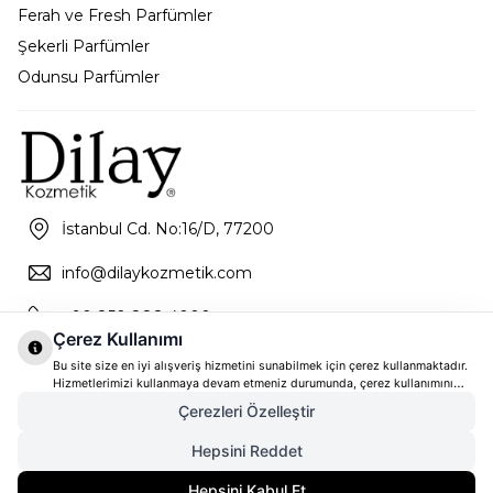
Ferah ve Fresh Parfümler
Şekerli Parfümler
Odunsu Parfümler
İstanbul Cd. No:16/D, 77200
info@dilaykozmetik.com
+90 850 888 4000
Çerez Kullanımı
Bu site size en iyi alışveriş hizmetini sunabilmek için çerez kullanmaktadır.
Hizmetlerimizi kullanmaya devam etmeniz durumunda, çerez kullanımını
kabul ettiğinizi varsayacağız. Çerezler hakkında daha fazla bilgi ve nasıl
Çerezleri Özelleştir
reddedeceğinizi öğrenmek için
tıklayınız
Hepsini Reddet
1.440,00
TL
Gelince Haber Ver
Hepsini Kabul Et