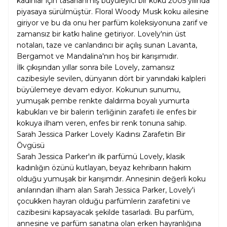
kadınlar için tasarlanmış büyüleyici bir koku 2005 yılında
piyasaya sürülmüştür. Floral Woody Musk koku ailesine
giriyor ve bu da onu her parfüm koleksiyonuna zarif ve
zamansız bir katkı haline getiriyor. Lovely'nin üst
notaları, taze ve canlandırıcı bir açılış sunan Lavanta,
Bergamot ve Mandalina'nın hoş bir karışımıdır.
İlk çıkışından yıllar sonra bile Lovely, zamansız
cazibesiyle sevilen, dünyanın dört bir yanındaki kalpleri
büyülemeye devam ediyor. Kokunun sunumu,
yumuşak pembe renkte daldırma boyalı yumurta
kabukları ve bir balerin terliğinin zarafeti ile enfes bir
kokuya ilham veren, enfes bir renk tonuna sahip.
Sarah Jessica Parker Lovely Kadınsı Zarafetin Bir
Övgüsü
Sarah Jessica Parker'ın ilk parfümü Lovely, klasik
kadınlığın özünü kutlayan, beyaz kehribarın hakim
olduğu yumuşak bir karışımdır. Annesinin değerli koku
anılarından ilham alan Sarah Jessica Parker, Lovely'i
çocukken hayran olduğu parfümlerin zarafetini ve
cazibesini kapsayacak şekilde tasarladı. Bu parfüm,
annesine ve parfüm sanatına olan erken hayranlığına