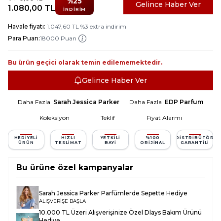
%
25
Gelince Haber Ver
1.080,00
TL
İNDIRIM
Havale fiyatı:
1.047,60
TL
%
3
extra indirim
Para Puan:
18000 Puan
Bu ürün geçici olarak temin edilememektedir.
Gelince Haber Ver
Daha Fazla
Sarah Jessica Parker
Daha Fazla
EDP Parfum
Koleksiyon
Teklif
Fiyat Alarmı
HEDIYELI
HIZLI
YETKILI
%100
DISTRIBÜTÖR
ÜRÜN
TESLIMAT
BAYI
ORIJINAL
GARANTILI
Bu ürüne özel kampanyalar
Sarah Jessica Parker Parfümlerde Sepette Hediye
ALIŞVERİŞE BAŞLA
10.000 TL Üzeri Alışverişinize Özel Dlays Bakım Ürünü
Hediye