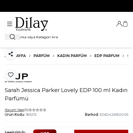
%100 Orijinal Ürün Garantisi
Giriş Ya
Sep
Ara
ANA SAYFA
PARFÜM
KADIN PARFÜM
EDP PARFUM
SA
Paylaş
Favoriye Ekle
Sarah Jessica Parker Lovely EDP 100 ml Kadın
Parfümü
Yorum Yap
(0)
Ürün Kodu:
185213
Barkod:
5060426150005
1.440,00
TL