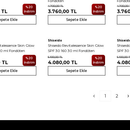
Fondöten
Fondöt
4.700,00
TL
4.700,00
%
20
%
20
TL
3.760,00
TL
3.76
İndirim
İndirim
epete Ekle
Sepete Ekle
Shiseido
Shiseid
italessence Skin Glow
Shiseido Revitalessence Skin Glow
Shiseid
30 ml Fondöten
SPF 30 160 30 ml Fondöten
SPF 30
5.100,00
TL
5.100,00
T
%
20
%
20
0
TL
4.080,00
TL
4.08
İndirim
İndirim
epete Ekle
Sepete Ekle
1
2