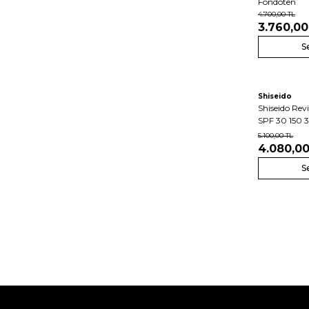
Fondöten
4.700,00
TL
3.760,00
S
Shiseido
Shiseido Rev
SPF 30 150 
5.100,00
TL
4.080,0
S