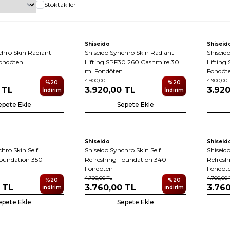
Stoktakiler
Shiseido
Shiseid
chro Skin Radiant
Shiseido Synchro Skin Radiant
Shiseid
Fondöten
Lifting SPF30 260 Cashmire 30
Lifting
ml Fondöten
Fondöt
4.900,00
TL
4.900,00
%
20
%
20
TL
3.920,00
TL
3.920
İndirim
İndirim
epete Ekle
Sepete Ekle
Shiseido
Shiseid
hro Skin Self
Shiseido Synchro Skin Self
Shiseid
Foundation 350
Refreshing Foundation 340
Refresh
Fondöten
Fondöt
4.700,00
TL
4.700,00
%
20
%
20
TL
3.760,00
TL
3.76
İndirim
İndirim
epete Ekle
Sepete Ekle