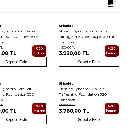
o
Shiseido
o Synchro Skin Radiant
Shiseido Synchro Skin Radiant
 SPF30 220 Linen 30 ml
Lifting SPF30 350 Maple 30 ml
en
Fondöten
TL
4.900,00
TL
%
20
%
20
,00
TL
3.920,00
TL
İndirim
İndirim
Sepete Ekle
Sepete Ekle
o
Shiseido
o Synchro Skin Self
Shiseido Synchro Skin Self
ing Foundation 330
Refreshing Foundation 320
en
Fondöten
TL
4.700,00
TL
%
20
%
20
0,00
TL
3.760,00
TL
İndirim
İndirim
Sepete Ekle
Sepete Ekle