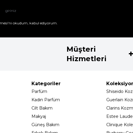
mesi'ni
okudum, kabul ediyorum.
Müşteri
Hizmetleri
Kategoriler
Koleksiyo
Parfüm
Shiseido Koz
Kadın Parfüm
Guerlain Koz
Cilt Bakım
Clarins Kozm
Makyaj
Estee Lauder
Güneş Bakım
Clinique Kole