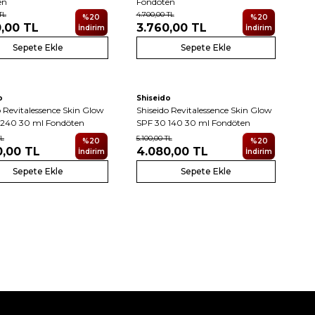
en
Fondöten
TL
4.700,00
TL
%
20
%
20
0,00
TL
3.760,00
TL
İndirim
İndirim
Sepete Ekle
Sepete Ekle
o
Shiseido
o Revitalessence Skin Glow
Shiseido Revitalessence Skin Glow
 240 30 ml Fondöten
SPF 30 140 30 ml Fondöten
L
5.100,00
TL
%
20
%
20
0,00
TL
4.080,00
TL
İndirim
İndirim
Sepete Ekle
Sepete Ekle