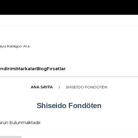
%100 Orijinal Ürün Garantisi
ndirimi
Markalar
Blog
Fırsatlar
ANA SAYFA
SHISEIDO FONDOTEN
Shiseido Fondöten
rün bulunmaktadır.