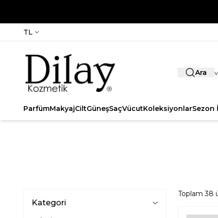
TL
Ara
Parfüm
Makyaj
Cilt
Güneş
Saç
Vücut
Koleksiyonlar
Sezon İ
Toplam
38
ü
Kategori