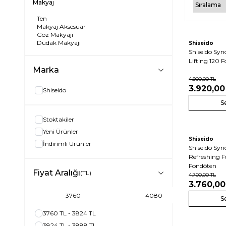
Makyaj
Ten
Makyaj Aksesuar
Göz Makyajı
Dudak Makyajı
Yeni
Shiseido
Shiseido Syn
Lifting 120 
Marka
4.900,00
TL
3.920,00
Shiseido
S
Stoktakiler
Yeni Ürünler
Shiseido
İndirimli Ürünler
Shiseido Sync
Refreshing 
Fondöten
Fiyat Aralığı
(TL)
4.700,00
TL
3.760,00
S
3760 TL - 3824 TL
3824 TL - 3888 TL