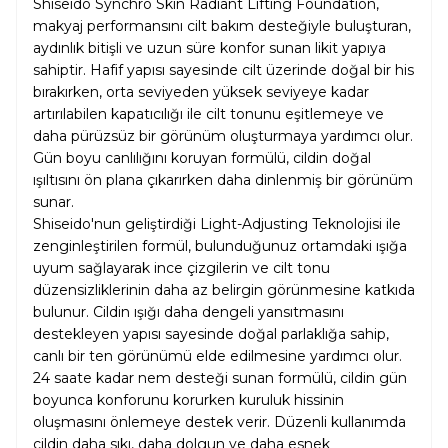
Shiseido Synchro Skin Radiant Lifting Foundation,
makyaj performansını cilt bakım desteğiyle buluşturan,
aydınlık bitişli ve uzun süre konfor sunan likit yapıya
sahiptir. Hafif yapısı sayesinde cilt üzerinde doğal bir his
bırakırken, orta seviyeden yüksek seviyeye kadar
artırılabilen kapatıcılığı ile cilt tonunu eşitlemeye ve
daha pürüzsüz bir görünüm oluşturmaya yardımcı olur.
Gün boyu canlılığını koruyan formülü, cildin doğal
ışıltısını ön plana çıkarırken daha dinlenmiş bir görünüm
sunar.
Shiseido'nun geliştirdiği Light-Adjusting Teknolojisi ile
zenginleştirilen formül, bulunduğunuz ortamdaki ışığa
uyum sağlayarak ince çizgilerin ve cilt tonu
düzensizliklerinin daha az belirgin görünmesine katkıda
bulunur. Cildin ışığı daha dengeli yansıtmasını
destekleyen yapısı sayesinde doğal parlaklığa sahip,
canlı bir ten görünümü elde edilmesine yardımcı olur.
24 saate kadar nem desteği sunan formülü, cildin gün
boyunca konforunu korurken kuruluk hissinin
oluşmasını önlemeye destek verir. Düzenli kullanımda
cildin daha sıkı, daha dolgun ve daha esnek