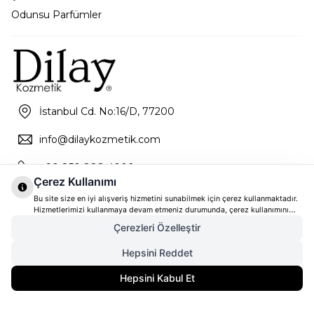
Odunsu Parfümler
İstanbul Cd. No:16/D, 77200
info@dilaykozmetik.com
+90 850 888 4000
Çerez Kullanımı
Bu site size en iyi alışveriş hizmetini sunabilmek için çerez kullanmaktadır.
Hizmetlerimizi kullanmaya devam etmeniz durumunda, çerez kullanımını
kabul ettiğinizi varsayacağız. Çerezler hakkında daha fazla bilgi ve nasıl
Çerezleri Özelleştir
reddedeceğinizi öğrenmek için
tıklayınız
Hepsini Reddet
4.900,00
TL
SEPETE EKLE
Hepsini Kabul Et
3.920,00
TL