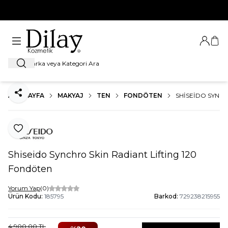
%100 Orijinal Ürün Garantisi
Giriş Ya
Sep
Ara
ANA SAYFA
MAKYAJ
TEN
FONDÖTEN
SHISEIDO SYNCH
Paylaş
Favoriye Ekle
Shiseido Synchro Skin Radiant Lifting 120
Fondöten
Yorum Yap
(0)
Ürün Kodu:
185795
Barkod:
729238215955
4.900,00
TL