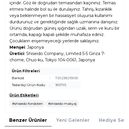
içindir. Göz ile doğrudan temasından kaçınınız. Temas
etmesi halinde bol su ile durulayınız. Tahriş, kızarıklık
veya beklenmeyen bir hassasiyet oluşursa kullanımı
durdurunuz ve gerektiğinde sağlık uzmanına danışınız.
Ürünü doğrudan güneş ışığından uzak, serin ve kuru bir
ortamda, kapağı kapalı şekilde muhafaza ediniz.
Çocukların erişemeyeceği yerlerde saklayınız.
Menşei
: Japonya
Üretici
: Shiseido Company, Limited 5-5 Ginza 7-
chome, Chuo-ku, Tokyo 104-0061, Japonya
Ürün Filtreleri
Barkod
:
729238215955
Tedarikçi Ürün Kodu
:
185795
Ürün Etiketleri
#shiseido fondoten
#shiseido makyaj
Benzer Ürünler
Yeni Gelenler
Hediye Setl