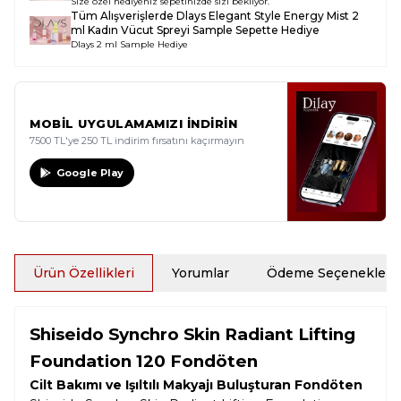
Size özel hediyeniz sepetinizde sizi bekliyor.
Tüm Alışverişlerde
Dlays Elegant Style Energy Mist 2
ml Kadın Vücut Spreyi Sample
Sepette Hediye
Dlays 2 ml Sample Hediye
MOBİL UYGULAMAMIZI İNDİRİN
7500 TL'ye 250 TL indirim fırsatını kaçırmayın
Google Play
Ürün Özellikleri
Yorumlar
Ödeme Seçenekleri
Shiseido Synchro Skin Radiant Lifting
Foundation 120 Fondöten
Cilt Bakımı ve Işıltılı Makyajı Buluşturan Fondöten