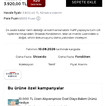
%
20
SEPETE EKLE
3.920,00
TL
İNDIRIM
Havale fiyatı:
3.802,40
TL
%
3
extra indirim
Para Puan:
65333 Puan
24 saate kadar nem desteği ve katmanlanabilir hafif yapısıyla tüm cilt
tiplerine hitap eden Shiseido fondötenin, leke ve matlık üzerindeki o
doğal, sihirli dokunuşunu daha yakından inceleyin.
Tahmini
10.08.2026
tarihinde kargoda
Daha Fazla
Shiseido
Daha Fazla
Fondöten
Koleksiyon
Teklif
Fiyat Alarmı
ÜCRETSIZ
KARGO
Bu ürüne özel kampanyalar
10.000 TL Üzeri Alışverişinize Özel Dlays Bakım Ürünü
Hediye