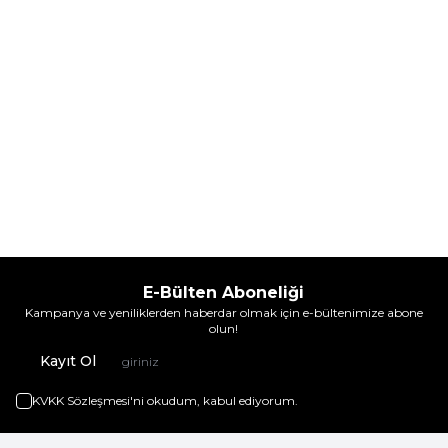
Sepete Ekle
Sepete Ekle
E-Bülten Aboneliği
Kampanya ve yeniliklerden haberdar olmak için e-bültenimize abone
olun!
Kayıt Ol
KVKK Sözleşmesi'ni
okudum, kabul ediyorum.