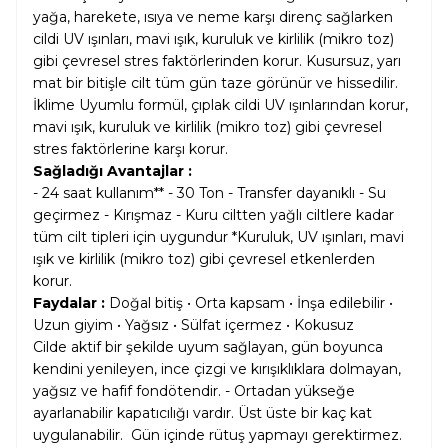
yağa, harekete, ısıya ve neme karşı direnç sağlarken
cildi UV ışınları, mavi ışık, kuruluk ve kirlilik (mikro toz)
gibi çevresel stres faktörlerinden korur. Kusursuz, yarı
mat bir bitişle cilt tüm gün taze görünür ve hissedilir.
İklime Uyumlu formül, çıplak cildi UV ışınlarından korur,
mavi ışık, kuruluk ve kirlilik (mikro toz) gibi çevresel
stres faktörlerine karşı korur.
Sağladığı Avantajlar :
- 24 saat kullanım** - 30 Ton - Transfer dayanıklı - Su
geçirmez - Kırışmaz - Kuru ciltten yağlı ciltlere kadar
tüm cilt tipleri için uygundur *Kuruluk, UV ışınları, mavi
ışık ve kirlilik (mikro toz) gibi çevresel etkenlerden
korur.
Faydalar :
Doğal bitiş • Orta kapsam • İnşa edilebilir •
Uzun giyim • Yağsız • Sülfat içermez • Kokusuz
Cilde aktif bir şekilde uyum sağlayan, gün boyunca
kendini yenileyen, ince çizgi ve kırışıklıklara dolmayan,
yağsız ve hafif fondötendir. - Ortadan yükseğe
ayarlanabilir kapatıcılığı vardır. Üst üste bir kaç kat
uygulanabilir. Gün içinde rütuş yapmayı gerektirmez.