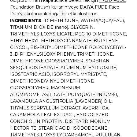
oluşturun. Tam kapatıcılık elde etmek için
HASU FUDE
Foundation Brush'ı kullanın veya
DAIYA FUDE
Face
Duo'yu kullanarak doğal bir etki oluşturun.
INGREDIENTS
: DIMETHICONE, WATER(AQUA/EAU),
TITANIUM DIOXIDE (nano), GLYCERIN,
TRIMETHYLSILOXYSILICATE, PEG-10 DIMETHICONE,
ETHYLHEXYL METHOXYCINNAMATE, BUTYLENE
GLYCOL, BIS-BUTYLDIMETHICONE POLYGLYCERYL-
3, DIPHENYLSILOXY PHENYL TRIMETHICONE,
DIMETHICONE CROSSPOLYMER, SORBITAN
SESQUIISOSTEARATE, ALUMINUM HYDROXIDE,
ISOSTEARIC ACID, ISOPROPYL MYRISTATE,
DIMETHICONE/VINYL DIMETHICONE
CROSSPOLYMER, MAGNESIUM
ALUMINOMETASILICATE, POLYQUATERNIUM-51,
LAVANDULA ANGUSTIFOLIA (LAVENDER) OIL,
THYMUS SERPYLLUM EXTRACT, AVERRHOA
CARAMBOLA LEAF EXTRACT, HYDROLYZED
CONCHIOLIN PROTEIN, DISTEARDIMONIUM
HECTORITE, STEARIC ACID, ISODODECANE,
TRIMETHYLSILOXYSILYLCARBAMOYL PULLULAN,