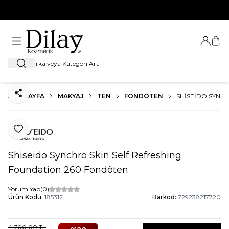
%100 Orijinal Ürün Garantisi
Giriş Ya
Sep
Ara
ANA SAYFA
MAKYAJ
TEN
FONDÖTEN
SHISEIDO SYNC
Paylaş
Favoriye Ekle
Shiseido Synchro Skin Self Refreshing
Foundation 260 Fondöten
Yorum Yap
(0)
Ürün Kodu:
185312
Barkod:
729238217720
4.700,00
TL