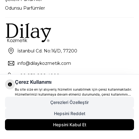
Odunsu Parfümler
İstanbul Cd. No:16/D, 77200
info@dilaykozmetik.com
+90 850 888 4000
Çerez Kullanımı
Bu site size en iyi alışveriş hizmetini sunabilmek için çerez kullanmaktadır.
Hizmetlerimizi kullanmaya devam etmeniz durumunda, çerez kullanımını
kabul ettiğinizi varsayacağız. Çerezler hakkında daha fazla bilgi ve nasıl
Çerezleri Özelleştir
reddedeceğinizi öğrenmek için
tıklayınız
Hepsini Reddet
4.700,00
TL
SEPETE EKLE
Hepsini Kabul Et
3.760,00
TL