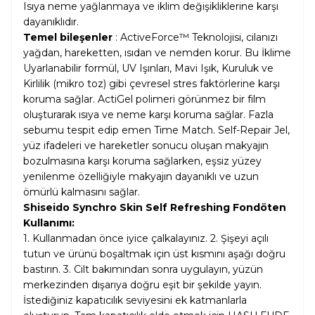
Isıya neme yağlanmaya ve iklim değişikliklerine karşı
dayanıklıdır.
Temel bileşenler
: ActiveForce™ Teknolojisi, cilanızı
yağdan, hareketten, ısıdan ve nemden korur. Bu İklime
Uyarlanabilir formül, UV Işınları, Mavi Işık, Kuruluk ve
Kirlilik (mikro toz) gibi çevresel stres faktörlerine karşı
koruma sağlar. ActiGel polimeri görünmez bir film
oluşturarak ısıya ve neme karşı koruma sağlar. Fazla
sebumu tespit edip emen Time Match. Self-Repair Jel,
yüz ifadeleri ve hareketler sonucu oluşan makyajın
bozulmasına karşı koruma sağlarken, eşsiz yüzey
yenilenme özelliğiyle makyajın dayanıklı ve uzun
ömürlü kalmasını sağlar.
Shiseido Synchro Skin Self Refreshing Fondöten
Kullanımı:
1. Kullanmadan önce iyice çalkalayınız. 2. Şişeyi açılı
tutun ve ürünü boşaltmak için üst kısmını aşağı doğru
bastırın. 3. Cilt bakımından sonra uygulayın, yüzün
merkezinden dışarıya doğru eşit bir şekilde yayın.
İstediğiniz kapatıcılık seviyesini ek katmanlarla