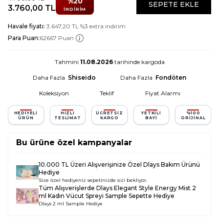
%
20
SEPETE EKLE
3.760,00
TL
İNDIRIM
Havale fiyatı:
3.647,20
TL
%
3
extra indirim
Para Puan:
62667 Puan
Tahmini
11.08.2026
tarihinde kargoda
Daha Fazla
Shiseido
Daha Fazla
Fondöten
Koleksiyon
Teklif
Fiyat Alarmı
HEDIYELI
HIZLI
ÜCRETSIZ
YETKILI
%100
ÜRÜN
TESLIMAT
KARGO
BAYI
ORIJINAL
Bu ürüne özel kampanyalar
10.000 TL Üzeri Alışverişinize Özel Dlays Bakım Ürünü
Hediye
Size özel hediyeniz sepetinizde sizi bekliyor.
Tüm Alışverişlerde
Dlays Elegant Style Energy Mist 2
ml Kadın Vücut Spreyi Sample
Sepette Hediye
Dlays 2 ml Sample Hediye