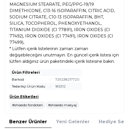
MAGNESIUM STEARATE, PEG/PPG-19/19
DIMETHICONE, C13-16 ISOPARAFFIN, CITRIC ACID,
SODIUM CITRATE, C10-13 ISOPARAFFIN, BHT,
SILICA, TOCOPHEROL, PHENOXYETHANOL,
TITANIUM DIOXIDE (CI 77891), IRON OXIDES (CI
77492), IRON OXIDES (CI 77491), IRON OXIDES (CI
77499),
* Lütfen içerik listelerinin zaman zaman
değişebileceğini unutmayın. En güncel içerik listesi için
lütfen aldığınız ürün paketindeki içerik listesine bakın.
Ürün Filtreleri
Barkod
:
729238217720
Tedarikçi Ürün Kodu
:
185312
Ürün Etiketleri
#shiseido fondoten
#shiseido makyaj
Benzer Ürünler
Yeni Gelenler
Hediye Setl