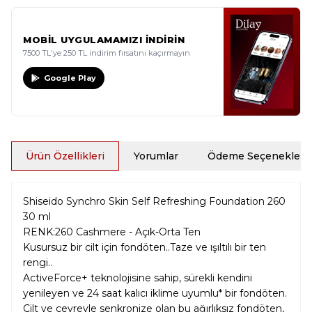
MOBİL UYGULAMAMIZI İNDİRİN
7500 TL'ye 250 TL indirim fırsatını kaçırmayın
Google Play
Ürün Özellikleri
Yorumlar
Ödeme Seçenekleri
Shiseido Synchro Skin Self Refreshing Foundation 260
30 ml
RENK:260 Cashmere - Açık-Orta Ten
Kusursuz bir cilt için fondöten..Taze ve ışıltılı bir ten
rengi..
ActiveForce+ teknolojisine sahip, sürekli kendini
yenileyen ve 24 saat kalıcı iklime uyumlu* bir fondöten.
Cilt ve çevreyle senkronize olan bu ağırlıksız fondöten,