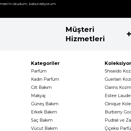
mesi'ni
okudum, kabul ediyorum.
Müşteri
Hizmetleri
Kategoriler
Koleksiyo
Parfüm
Shiseido Koz
Kadın Parfüm
Guerlain Koz
Cilt Bakım
Clarins Kozm
Makyaj
Estee Lauder
Güneş Bakım
Clinique Kole
Erkek Bakım
Burberry Go
Saç Bakım
Pudralı ve Za
Vücut Bakım
Çiçeksi Parf