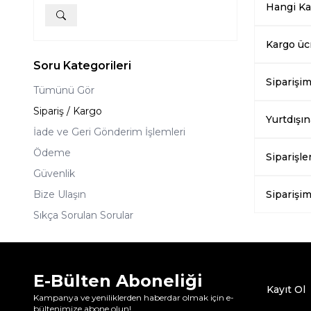
Hangi Ka
Kargo ücr
Soru Kategorileri
Siparişim
Tümünü Gör
Sipariş / Kargo
Yurtdışı
İade ve Geri Gönderim İşlemleri
Ödeme
Siparişl
Güvenlik
Bize Ulaşın
Siparişim
Sıkça Sorulan Sorular
E-Bülten Aboneliği
Kayıt Ol
Kampanya ve yeniliklerden haberdar olmak için e-
bültenimize abone olun!