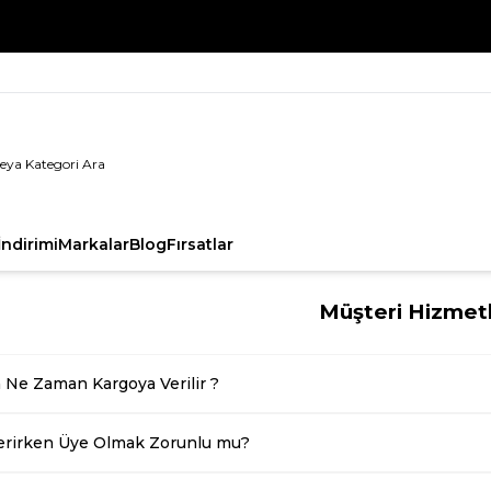
%100 Orijinal Ürün Garantisi
ndirimi
Markalar
Blog
Fırsatlar
Müşteri Hizmetl
m Ne Zaman Kargoya Verilir ?
Verirken Üye Olmak Zorunlu mu?