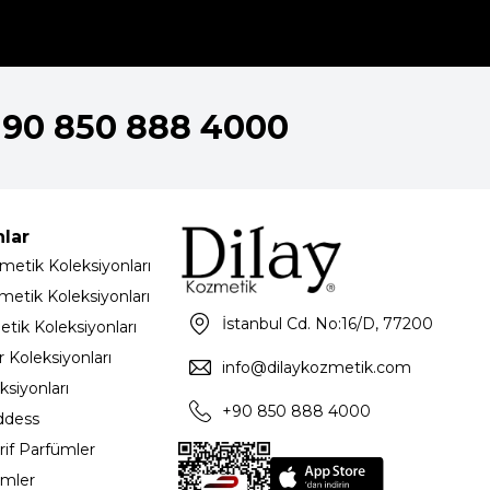
+90 850 888 4000
nlar
metik Koleksiyonları
metik Koleksiyonları
İstanbul Cd. No:16/D, 77200
etik Koleksiyonları
 Koleksiyonları
info@dilaykozmetik.com
ksiyonları
+90 850 888 4000
ddess
rif Parfümler
ümler