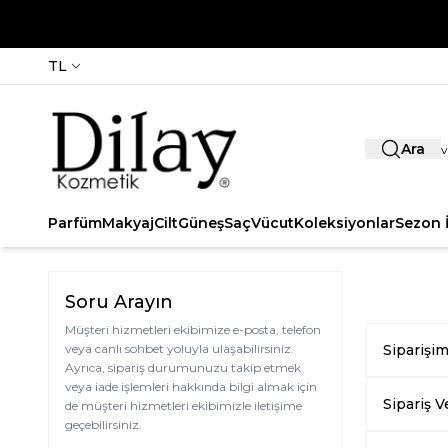
TL
Ara
Parfüm
Makyaj
Cilt
Güneş
Saç
Vücut
Koleksiyonlar
Sezon İ
Soru Arayın
Müşteri hizmetleri ekibimize e-posta, telefon
veya canlı sohbet yoluyla ulaşabilirsiniz.
Siparişi
Ayrıca, sipariş durumunuzu takip etmek
veya iade işlemleri hakkında bilgi almak için
Sipariş 
de müşteri hizmetleri ekibimizle iletişime
geçebilirsiniz.