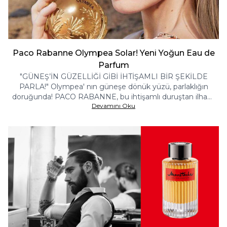
Paco Rabanne Olympea Solar! Yeni Yoğun Eau de
Parfum
"GÜNEŞ’İN GÜZELLİĞİ GİBİ İHTİŞAMLI BİR ŞEKİLDE
PARLA!" Olympea' nın güneşe dönük yüzü, parlaklığın
doruğunda! PACO RABANNE, bu ihtişamlı duruştan ilham
Devamını Oku
aldı ve yeniden yorumladı.