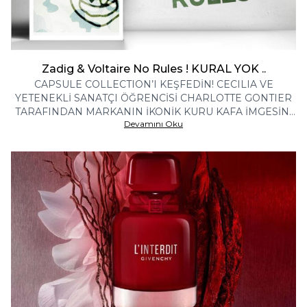
Zadig & Voltaire No Rules ! KURAL YOK ..
CAPSULE COLLECTION’I KEŞFEDİN! CECILIA VE
YETENEKLİ SANATÇI ÖĞRENCİSİ CHARLOTTE GONTIER
TARAFINDAN MARKANIN İKONİK KURU KAFA İMGESİNİ
Devamını Oku
VE KAMUFLAJ DESENİNİ YENİDEN YORUMLAYAN EŞSİZ
BİR MODA VE PARFÜM KOLEKSİYONU MODADAN
KURALLARI YIKMAK İÇİN BİR DAVETİYE..