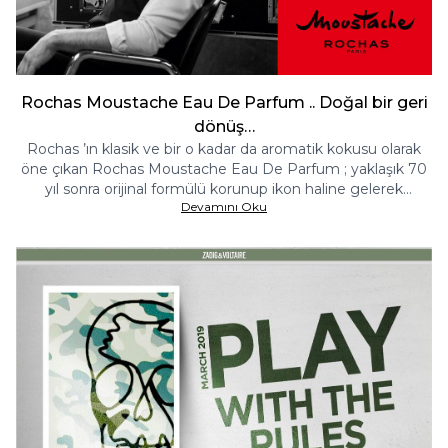
Rochas Moustache Eau De Parfum .. Doğal bir geri
dönüş…
Rochas ’ın klasik ve bir o kadar da aromatik kokusu olarak
öne çıkan Rochas Moustache Eau De Parfum ; yaklaşık 70
yıl sonra orijinal formülü korunup ikon haline gelerek
Devamını Oku
yeniden ortaya çıkarılıyor. Tarihsel bir başarı ve zenginlik!..
Rochas Parfum evinin Moustache hikâyesi 1949 yılında
başlıyor.