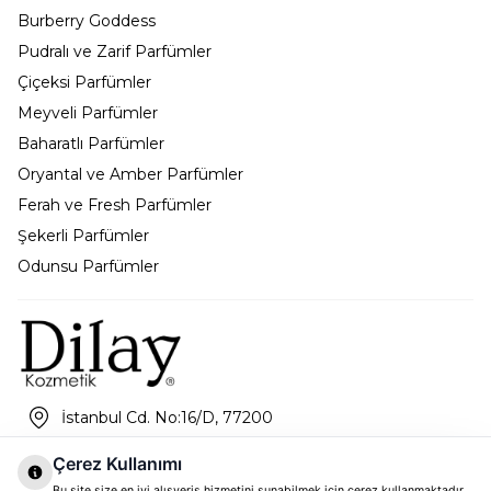
Burberry Goddess
Pudralı ve Zarif Parfümler
Çiçeksi Parfümler
Meyveli Parfümler
Baharatlı Parfümler
Oryantal ve Amber Parfümler
Ferah ve Fresh Parfümler
Şekerli Parfümler
Odunsu Parfümler
İstanbul Cd. No:16/D, 77200
info@dilaykozmetik.com
Çerez Kullanımı
Bu site size en iyi alışveriş hizmetini sunabilmek için çerez kullanmaktadır.