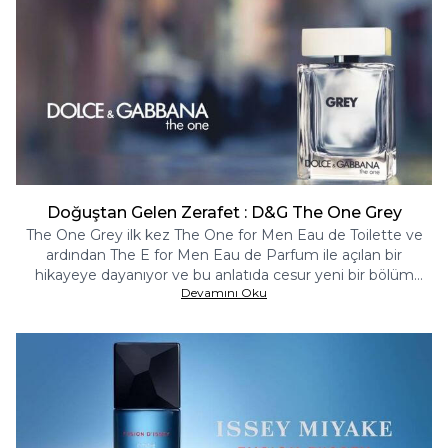
Doğuştan Gelen Zerafet : D&G The One Grey
The One Grey ilk kez The One for Men Eau de Toilette ve
ardından The E for Men Eau de Parfum ile açılan bir
hikayeye dayanıyor ve bu anlatıda cesur yeni bir bölüm
Devamını Oku
oluşturuyor. The One'ın zengin mirasını çizerek çarpıcı bir
yeni yorum oluşturuyor. : beklenmedik bir Eau de Toilette
Intense, zıtlıkların şaşırtıcı bir füzyonudur, aromatik kakule,
dünyevi vetiver ile harmanlanır.