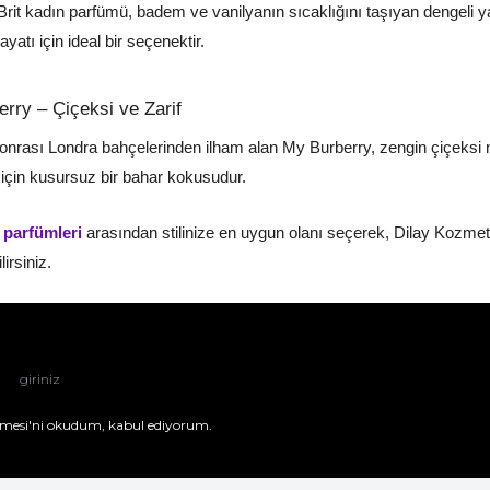
Brit kadın parfümü, badem ve vanilyanın sıcaklığını taşıyan dengeli ya
ayatı için ideal bir seçenektir.
rry – Çiçeksi ve Zarif
nrası Londra bahçelerinden ilham alan My Burberry, zengin çiçeksi not
 için kusursuz bir bahar kokusudur.
 parfümleri
arasından stilinize en uygun olanı seçerek, Dilay Kozme
irsiniz.
mesi'ni
okudum, kabul ediyorum.