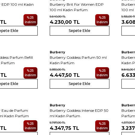
r EDP 100 ml Kadın
Burberry Brit For Women EDP
Burber
100 ml Kadın Parfüm
100 ml
5.640,00
TL
5.155,00
T
%
25
%
25
TL
4.230,00
TL
3.608
İndirim
İndirim
epete Ekle
Sepete Ekle
Burberry
Burberr
dess Parfum Refill
Burberry Goddess Parfum 50 ml
Burber
n Parfüm
Kadın Parfüm
Kadın 
5.930,00
TL
8.845,00
%
25
%
25
TL
4.447,50
TL
6.633
İndirim
İndirim
epete Ekle
Sepete Ekle
Burberry
Burberr
r Eau de Parfum
Burberry Goddess Intense EDP 50
Burberr
 ml Kadın Parfüm
ml Kadın Parfüm
Parfü
5.797,00
TL
4.317,00
T
%
25
%
25
TL
4.347,75
TL
3.237
İndirim
İndirim