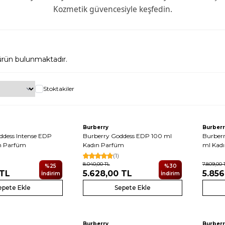
Kozmetik güvencesiyle keşfedin.
rün bulunmaktadır.
Stoktakiler
Burberry
Burberr
ddess Intense EDP
Burberry Goddess EDP 100 ml
Burberr
n Parfüm
Kadın Parfüm
ml Kadı
(1)
8.040,00
TL
7.809,00
%
25
%
30
TL
5.628,00
TL
5.856
İndirim
İndirim
epete Ekle
Sepete Ekle
Burberry
Burberr