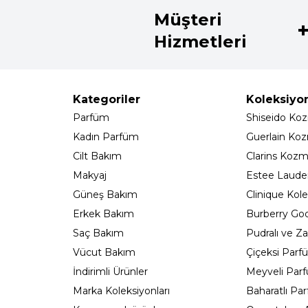
Müşteri
Hizmetleri
Kategoriler
Koleksiyo
Parfüm
Shiseido Koz
Kadın Parfüm
Guerlain Koz
Cilt Bakım
Clarins Kozm
Makyaj
Estee Lauder
Güneş Bakım
Clinique Kole
Erkek Bakım
Burberry Go
Saç Bakım
Pudralı ve Za
Vücut Bakım
Çiçeksi Parf
İndirimli Ürünler
Meyveli Par
Marka Koleksiyonları
Baharatlı Pa