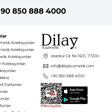
+90 850 888 4000
nlar
metik Koleksiyonları
metik Koleksiyonları
İstanbul Cd. No:16/D, 77200
etik Koleksiyonları
 Koleksiyonları
info@dilaykozmetik.com
ksiyonları
+90 850 888 4000
ddess
rif Parfümler
ümler
fümler
rfümler