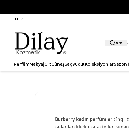
TL
Ara
Parfüm
Makyaj
Cilt
Güneş
Saç
Vücut
Koleksiyonlar
Sezon İ
Burberry kadın parfümleri
; İngil
kadar farklı koku karakterleri sunan