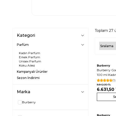
Toplam
27
ü
Kategori
Parfüm
Kadın Parfüm
Erkek Parfüm
Unisex Parfum
Koku Ailesi
Burberry
Burberry Go
Kampanyalı Ürünler
100 ml Kadı
Sezon İndirimi
(1)
8.842,00
TL
6.631,50
Marka
S
Burberry
Burberry