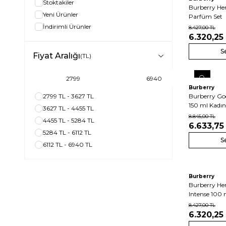
Stoktakiler
Burberry He
Yeni Ürünler
Parfüm Set
İndirimli Ürünler
8.427,00
TL
6.320,25
S
Fiyat Aralığı
(TL)
Burberry
2799 TL - 3627 TL
Burberry God
150 ml Kadı
3627 TL - 4455 TL
8.845,00
TL
4455 TL - 5284 TL
6.633,75
5284 TL - 6112 TL
S
6112 TL - 6940 TL
Burberry
Burberry He
Intense 100
8.427,00
TL
6.320,25