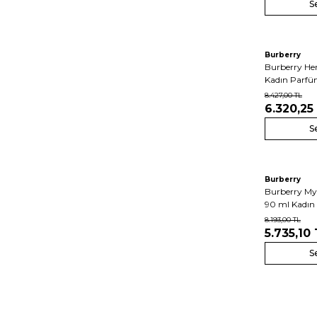
S
Burberry
Burberry Her
Kadın Parf
8.427,00
TL
6.320,25
S
Burberry
Burberry My
90 ml Kadın
8.193,00
TL
5.735,10
S