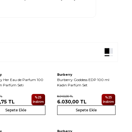
y
Burberry
y Her Eau de Parfum 100
Burberry Goddess EDP 100 ml
n Parfüm Seti
Kadın Parfüm Set
TL
8.040,00
TL
%
25
%
25
,75
TL
6.030,00
TL
İndirim
İndirim
Sepete Ekle
Sepete Ekle
y
Burberry