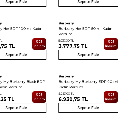
Sepete Ekle
Sepete Ekle
y
Burberry
y Her EDP 100 ml Kadın
Burberry Her EDP 50 ml Kadın
m
Parfüm
TL
5.037,00
TL
%
25
%
25
,75
TL
3.777,75
TL
İndirim
İndirim
Sepete Ekle
Sepete Ekle
y
Burberry
ry My Burberry Black EDP
Burberry My Burberry EDP 90 ml
Kadın Parfüm
Kadın Parfüm
L
9.253,00
TL
%
25
%
25
,25
TL
6.939,75
TL
İndirim
İndirim
Sepete Ekle
Sepete Ekle