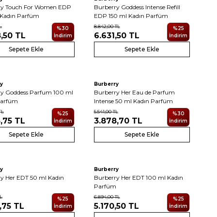
ry Touch For Women EDP
Burberry Goddess Intense Refill
 Kadın Parfüm
EDP 150 ml Kadın Parfüm
L
8.842,00
TL
%
30
%
25
,50
TL
6.631,50
TL
İndirim
İndirim
Sepete Ekle
Sepete Ekle
y
Burberry
ry Goddess Parfum 100 ml
Burberry Her Eau de Parfum
Parfüm
Intense 50 ml Kadın Parfüm
TL
5.541,00
TL
%
25
%
30
,75
TL
3.878,70
TL
İndirim
İndirim
Sepete Ekle
Sepete Ekle
y
Burberry
y Her EDT 50 ml Kadın
Burberry Her EDT 100 ml Kadın
m
Parfüm
L
6.894,00
TL
%
25
%
25
,75
TL
5.170,50
TL
İndirim
İndirim