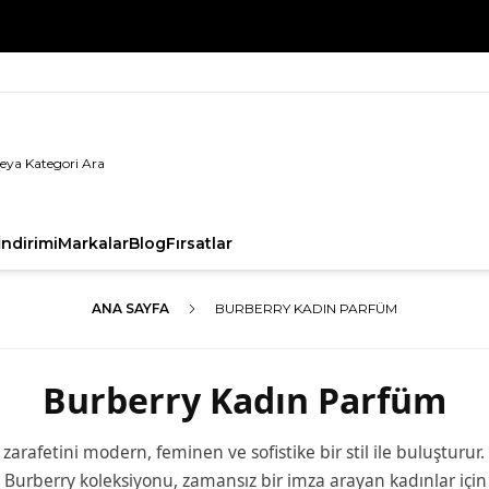
%100 Orijinal Ürün Garantisi
ndirimi
Markalar
Blog
Fırsatlar
ANA SAYFA
BURBERRY KADIN PARFÜM
Burberry Kadın Parfüm
iz zarafetini modern, feminen ve sofistike bir stil ile buluştur
 Burberry koleksiyonu, zamansız bir imza arayan kadınlar için t