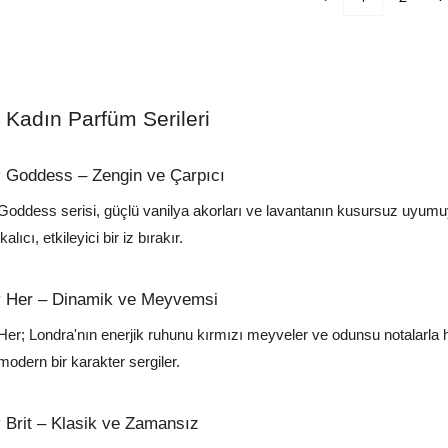
 Kadın Parfüm Serileri
y Goddess – Zengin ve Çarpıcı
Goddess serisi, güçlü vanilya akorları ve lavantanın kusursuz uyumuyl
lıcı, etkileyici bir iz bırakır.
y Her – Dinamik ve Meyvemsi
Her; Londra'nın enerjik ruhunu kırmızı meyveler ve odunsu notalarla
modern bir karakter sergiler.
 Brit – Klasik ve Zamansız