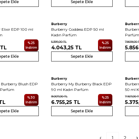
epete Ekle
Sepete Ekle
Burberry
Burberr
 Elixir EDP 100 ml
Burberry Goddess EDP 50 ml
Burberr
üm
Kadın Parfüm
Parfü
5.391,00
TL
7.809,00
%
25
%
25
TL
4.043,25
TL
5.856
İndirim
İndirim
epete Ekle
Sepete Ekle
Burberry
Burberr
 Burberry Blush EDP
Burberry My Burberry Black EDP
Burber
 Parfüm
90 ml Kadın Parfüm
50 ml 
9.007,00
TL
7.167,00
T
%
30
%
25
TL
6.755,25
TL
5.375
İndirim
İndirim
epete Ekle
Sepete Ekle
1
2