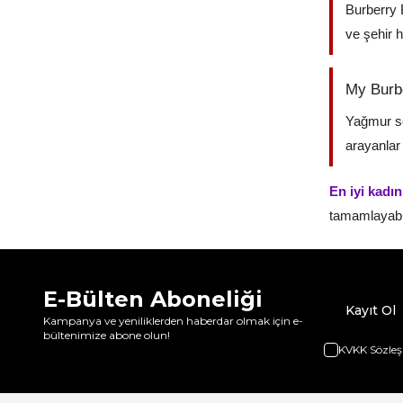
Burberry 
ve şehir h
My Burbe
Yağmur so
arayanlar
En iyi kadın
tamamlayabil
E-Bülten Aboneliği
Kayıt Ol
Kampanya ve yeniliklerden haberdar olmak için e-
bültenimize abone olun!
KVKK Sözleş