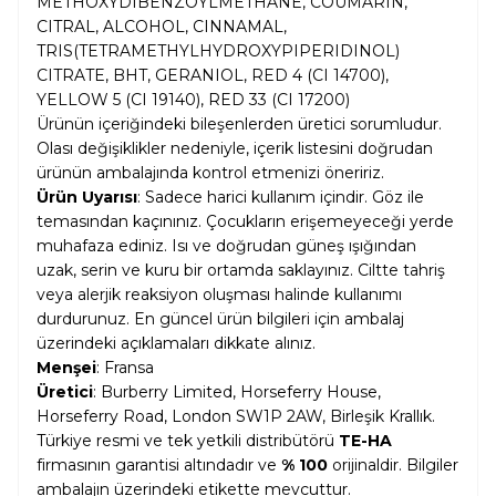
METHOXYDIBENZOYLMETHANE, COUMARIN,
CITRAL, ALCOHOL, CINNAMAL,
TRIS(TETRAMETHYLHYDROXYPIPERIDINOL)
CITRATE, BHT, GERANIOL, RED 4 (CI 14700),
YELLOW 5 (CI 19140), RED 33 (CI 17200)
Ürünün içeriğindeki bileşenlerden üretici sorumludur.
Olası değişiklikler nedeniyle, içerik listesini doğrudan
ürünün ambalajında kontrol etmenizi öneririz.
Ürün Uyarısı
: Sadece harici kullanım içindir. Göz ile
temasından kaçınınız. Çocukların erişemeyeceği yerde
muhafaza ediniz. Isı ve doğrudan güneş ışığından
uzak, serin ve kuru bir ortamda saklayınız. Ciltte tahriş
veya alerjik reaksiyon oluşması halinde kullanımı
durdurunuz. En güncel ürün bilgileri için ambalaj
üzerindeki açıklamaları dikkate alınız.
Menşei
: Fransa
Üretici
: Burberry Limited, Horseferry House,
Horseferry Road, London SW1P 2AW, Birleşik Krallık.
Türkiye resmi ve tek yetkili distribütörü
TE-HA
firmasının garantisi altındadır ve
% 100
orijinaldir. Bilgiler
ambalajın üzerindeki etikette mevcuttur.