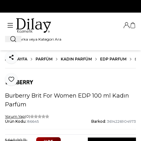
%100 Orijinal Ürün Garantisi
Giriş Ya
Sep
Ara
ANA SAYFA
PARFÜM
KADIN PARFÜM
EDP PARFUM
BU
Paylaş
Favoriye Ekle
Burberry Brit For Women EDP 100 ml Kadın
Parfüm
Yorum Yap
(0)
Ürün Kodu:
86645
Barkod:
3614226904973
5.640,00
TL