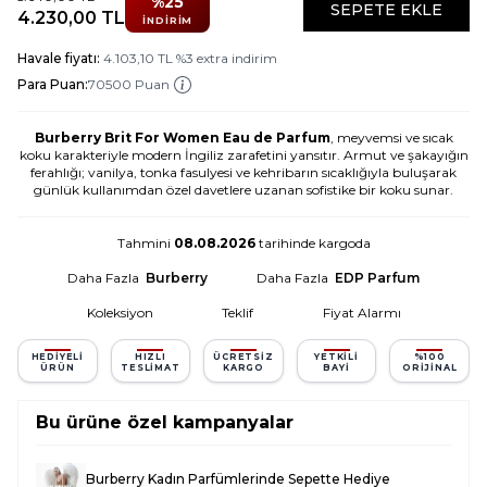
%
25
SEPETE EKLE
4.230,00
TL
İNDIRIM
Havale fiyatı:
4.103,10
TL
%
3
extra indirim
Para Puan:
70500 Puan
Burberry Brit For Women Eau de Parfum
, meyvemsi ve sıcak
koku karakteriyle modern İngiliz zarafetini yansıtır. Armut ve şakayığın
ferahlığı; vanilya, tonka fasulyesi ve kehribarın sıcaklığıyla buluşarak
günlük kullanımdan özel davetlere uzanan sofistike bir koku sunar.
Tahmini
08.08.2026
tarihinde kargoda
Daha Fazla
Burberry
Daha Fazla
EDP Parfum
Koleksiyon
Teklif
Fiyat Alarmı
HEDIYELI
HIZLI
ÜCRETSIZ
YETKILI
%100
ÜRÜN
TESLIMAT
KARGO
BAYI
ORIJINAL
Bu ürüne özel kampanyalar
Burberry Kadın Parfümlerinde Sepette Hediye