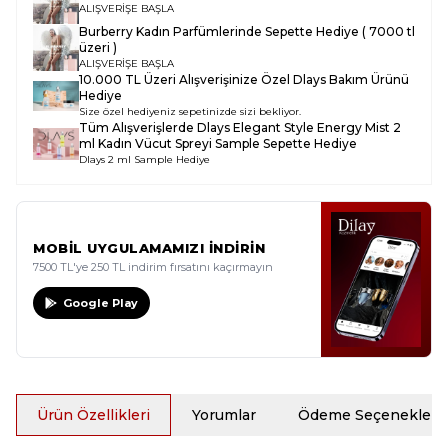
ALIŞVERİŞE BAŞLA
Burberry Kadın Parfümlerinde Sepette Hediye ( 7000 tl
üzeri )
ALIŞVERİŞE BAŞLA
10.000 TL Üzeri Alışverişinize Özel Dlays Bakım Ürünü
Hediye
Size özel hediyeniz sepetinizde sizi bekliyor.
Tüm Alışverişlerde
Dlays Elegant Style Energy Mist 2
ml Kadın Vücut Spreyi Sample
Sepette Hediye
Dlays 2 ml Sample Hediye
MOBİL UYGULAMAMIZI İNDİRİN
7500 TL'ye 250 TL indirim fırsatını kaçırmayın
Google Play
Ürün Özellikleri
Yorumlar
Ödeme Seçenekleri