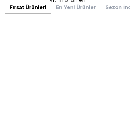
Vitrin Ürünleri
Fırsat Ürünleri
En Yeni Ürünler
Sezon İndir
Hugo Boss
Hugo Boss
Hugo Boss Bottled Absolu
Hugo Boss Bottled Absolu
Parfum Intense 50 ml Erkek
Parfum Intense 100 ml Erkek
Parfüm
Parfüm
(1)
5.608,00
TL
7.098,00
TL
%
30
%
30
3.925,60
TL
4.968,60
TL
İndirim
İndirim
Sepete Ekle
Sepete Ekle