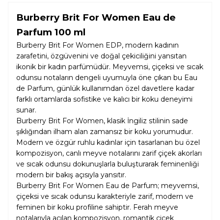
Burberry Brit For Women Eau de
Parfum 100 ml
Burberry Brit For Women EDP, modern kadının
zarafetini, özgüvenini ve doğal çekiciliğini yansıtan
ikonik bir kadın parfümüdür. Meyvemsi, çiçeksi ve sıcak
odunsu notaların dengeli uyumuyla öne çıkan bu Eau
de Parfum, günlük kullanımdan özel davetlere kadar
farklı ortamlarda sofistike ve kalıcı bir koku deneyimi
sunar.
Burberry Brit For Women, klasik İngiliz stilinin sade
şıklığından ilham alan zamansız bir koku yorumudur.
Modern ve özgür ruhlu kadınlar için tasarlanan bu özel
kompozisyon, canlı meyve notalarını zarif çiçek akorları
ve sıcak odunsu dokunuşlarla buluşturarak feminenliği
modern bir bakış açısıyla yansıtır.
Burberry Brit For Women Eau de Parfum; meyvemsi,
çiçeksi ve sıcak odunsu karakteriyle zarif, modern ve
feminen bir koku profiline sahiptir. Ferah meyve
notalarıyla açılan kompozisyon, romantik çiçek