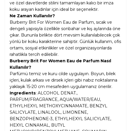
ve özel davetlerde stilini tamamlayan kalıcı bir imza
koku arayan kadınlar için ideal bir seçenektir.
Ne Zaman Kullanılır?
Burberry Brit For Women Eau de Parfum, sıcak ve
dengeli yapısıyla özellikle sonbahar ve kış aylarında öne
çıkar. Bununla birlikte dört mevsim kullanılabilecek çok
yönlü bir koku karakterine sahiptir. Günlük kullanım, ofis
ortamı, sosyal etkinlikler ve özel organizasyonlarda
rahatlıkla tercih edilebilir.
Burberry Brit For Women Eau de Parfum Nasıl
Kullanılır?
Parfümü temiz ve kuru cilde uygulayın. Boyun, bilek
içleri, kulak arkası ve dirsek içleri gibi nabız noktalarına
yaklaşık 15-20 cm mesafeden uygulamanız önerilir.
Ingredients
: ALCOHOL DENAT.,
PARFUM/FRAGRANCE, AQUA/WATER/EAU,
ETHYLHEXYL METHOXYCINNAMATE, BENZYL
SALICYLATE, LINALOOL, LIMONENE,
BENZOPHENONE-3, ETHYLHEXYL SALICYLATE,
HEXYL CINNAMAL, BUTYL