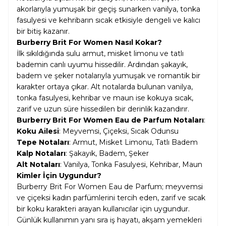
akorlarıyla yumuşak bir geçiş sunarken vanilya, tonka
fasulyesi ve kehribarın sıcak etkisiyle dengeli ve kalıcı
bir bitiş kazanır.
Burberry Brit For Women Nasıl Kokar?
İlk sıkıldığında sulu armut, misket limonu ve tatlı
bademin canlı uyumu hissedilir. Ardından şakayık,
badem ve şeker notalarıyla yumuşak ve romantik bir
karakter ortaya çıkar. Alt notalarda bulunan vanilya,
tonka fasulyesi, kehribar ve maun ise kokuya sıcak,
zarif ve uzun süre hissedilen bir derinlik kazandırır.
Burberry Brit For Women Eau de Parfum Notaları
:
Koku Ailesi
: Meyvemsi, Çiçeksi, Sıcak Odunsu
Tepe Notaları
: Armut, Misket Limonu, Tatlı Badem
Kalp Notaları
: Şakayık, Badem, Şeker
Alt Notaları
: Vanilya, Tonka Fasulyesi, Kehribar, Maun
Kimler İçin Uygundur?
Burberry Brit For Women Eau de Parfum; meyvemsi
ve çiçeksi kadın parfümlerini tercih eden, zarif ve sıcak
bir koku karakteri arayan kullanıcılar için uygundur.
Günlük kullanımın yanı sıra iş hayatı, akşam yemekleri