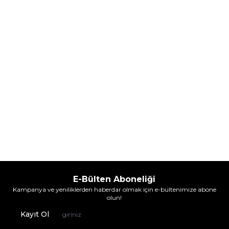
5.608,00
TL
7.098,00
TL
%
30
%
30
3.925,60
TL
4.968,60
TL
İndirim
İndirim
Sepete Ekle
Sepete Ekle
E-Bülten Aboneliği
Kampanya ve yeniliklerden haberdar olmak için e-bültenimize abone
olun!
Kayıt Ol