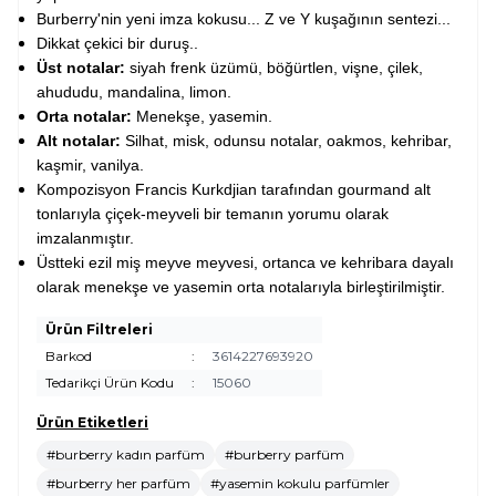
Burberry'nin yeni imza kokusu... Z ve Y kuşağının sentezi...
Dikkat çekici bir duruş..
Üst notalar:
siyah frenk üzümü, böğürtlen, vişne, çilek,
ahududu, mandalina, limon.
Orta notalar:
Menekşe, yasemin.
Alt notalar:
Silhat, misk, odunsu notalar, oakmos, kehribar,
kaşmir, vanilya.
Kompozisyon Francis Kurkdjian tarafından gourmand alt
tonlarıyla çiçek-meyveli bir temanın yorumu olarak
imzalanmıştır.
Üstteki ezil miş meyve meyvesi, ortanca ve kehribara dayalı
olarak menekşe ve yasemin orta notalarıyla birleştirilmiştir.
Ürün Filtreleri
Barkod
:
3614227693920
Tedarikçi Ürün Kodu
:
15060
Ürün Etiketleri
#burberry kadın parfüm
#burberry parfüm
#burberry her parfüm
#yasemin kokulu parfümler