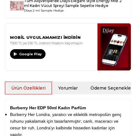
Tüm Alışverişlerde
Dlays Elegant Style Energy Mist 2
ml Kadın Vücut Spreyi Sample
Sepette Hediye
Dlays 2 ml Sample Hediye
MOBİL UYGULAMAMIZI İNDİRİN
7500 TL'ye 250 TL indirim fırsatını kaçırmayın
Google Play
Ürün Özellikleri
Yorumlar
Ödeme Seçenekleri
Burberry Her EDP 50ml Kadın Parfüm
Burberry Her Londra, yaratıcı ve eklektik metropolün genç
ruhunu yakalamak için tasarlanmıştır; canlı, maceracı ve
cesur bir ruh. Londra’yı kalbinde hisseden kadınlar için
yapılır.