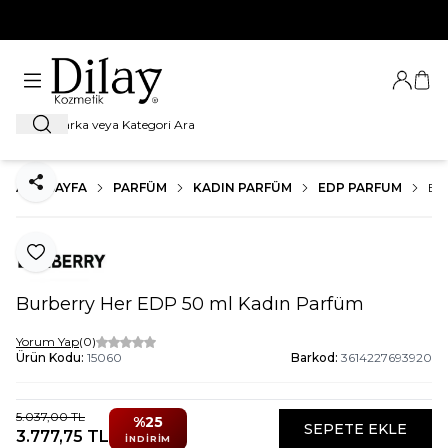
%100 Orijinal Ürün Garantisi
Giriş Ya
Sep
Ara
ANA SAYFA
PARFÜM
KADIN PARFÜM
EDP PARFUM
BU
Paylaş
Favoriye Ekle
Burberry Her EDP 50 ml Kadın Parfüm
Yorum Yap
(0)
Ürün Kodu:
15060
Barkod:
3614227693920
5.037,00
TL
%
25
SEPETE EKLE
3.777,75
TL
İNDIRIM