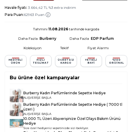
Havale fiyatı:
3.664,42
TL
%
3
extra indirim
Para Puan:
62963 Puan
Tahmini
11.08.2026
tarihinde kargoda
Daha Fazla
Burberry
Daha Fazla
EDP Parfum
Koleksiyon
Teklif
Fiyat Alarmı
HEDIYELI
HIZLI
ÜCRETSIZ
YETKILI
%100
ÜRÜN
TESLIMAT
KARGO
BAYI
ORIJINAL
Bu ürüne özel kampanyalar
Burberry Kadın Parfümlerinde Sepette Hediye
ALIŞVERİŞE BAŞLA
Burberry Kadın Parfümlerinde Sepette Hediye ( 7000 tl
üzeri )
ALIŞVERİŞE BAŞLA
10.000 TL Üzeri Alışverişinize Özel Dlays Bakım Ürünü
Hediye
Size özel hediyeniz sepetinizde sizi bekliyor.