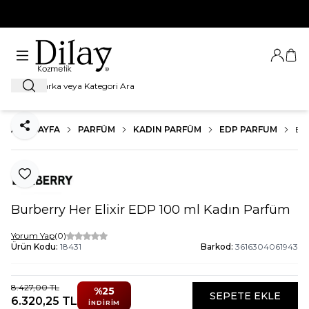
%100 Orijinal Ürün Garantisi
Giriş Ya
Sep
Ara
ANA SAYFA
PARFÜM
KADIN PARFÜM
EDP PARFUM
BU
Paylaş
Favoriye Ekle
Burberry Her Elixir EDP 100 ml Kadın Parfüm
Yorum Yap
(0)
Ürün Kodu:
18431
Barkod:
3616304061943
8.427,00
TL
%
25
SEPETE EKLE
6.320,25
TL
İNDIRIM