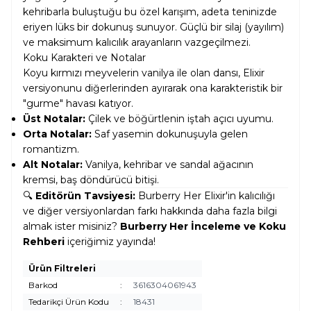
kehribarla buluştuğu bu özel karışım, adeta teninizde
eriyen lüks bir dokunuş sunuyor. Güçlü bir silaj (yayılım)
ve maksimum kalıcılık arayanların vazgeçilmezi.
Koku Karakteri ve Notalar
Koyu kırmızı meyvelerin vanilya ile olan dansı, Elixir
versiyonunu diğerlerinden ayırarak ona karakteristik bir
"gurme" havası katıyor.
Üst Notalar:
Çilek ve böğürtlenin iştah açıcı uyumu.
Orta Notalar:
Saf yasemin dokunuşuyla gelen
romantizm.
Alt Notalar:
Vanilya, kehribar ve sandal ağacının
kremsi, baş döndürücü bitişi.
🔍
Editörün Tavsiyesi:
Burberry Her Elixir'in kalıcılığı
ve diğer versiyonlardan farkı hakkında daha fazla bilgi
almak ister misiniz?
Burberry Her İnceleme ve Koku
Rehberi
içeriğimiz yayında!
Ürün Filtreleri
Barkod
:
3616304061943
Tedarikçi Ürün Kodu
:
18431