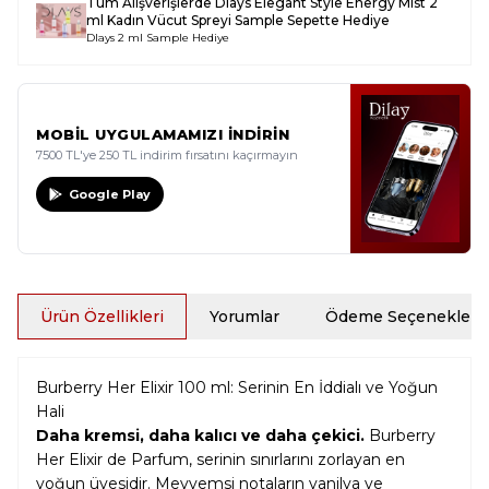
Tüm Alışverişlerde
Dlays Elegant Style Energy Mist 2
ml Kadın Vücut Spreyi Sample
Sepette Hediye
Dlays 2 ml Sample Hediye
MOBİL UYGULAMAMIZI İNDİRİN
7500 TL'ye 250 TL indirim fırsatını kaçırmayın
Google Play
Ürün Özellikleri
Yorumlar
Ödeme Seçenekleri
Burberry Her Elixir 100 ml: Serinin En İddialı ve Yoğun
Hali
Daha kremsi, daha kalıcı ve daha çekici.
Burberry
Her Elixir de Parfum, serinin sınırlarını zorlayan en
yoğun üyesidir. Meyvemsi notaların vanilya ve