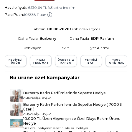
Havale fiyatı:
6.130,64
TL
%
3
extra indirim
Para Puan:
105338 Puan
Tahmini
08.08.2026
tarihinde kargoda
Daha Fazla
Burberry
Daha Fazla
EDP Parfum
Koleksiyon
Teklif
Fiyat Alarmı
HEDIYELI
HIZLI
ÜCRETSIZ
YETKILI
%100
ÜRÜN
TESLIMAT
KARGO
BAYI
ORIJINAL
Bu ürüne özel kampanyalar
Burberry Kadın Parfümlerinde Sepette Hediye
ALIŞVERİŞE BAŞLA
Burberry Kadın Parfümlerinde Sepette Hediye ( 7000 tl
üzeri )
ALIŞVERİŞE BAŞLA
10.000 TL Üzeri Alışverişinize Özel Dlays Bakım Ürünü
Hediye
Size özel hediyeniz sepetinizde sizi bekliyor.