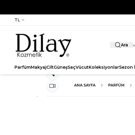
TL
Ara
Parfüm
Makyaj
Cilt
Güneş
Saç
Vücut
Koleksiyonlar
Sezon İ
Paylaş
ANA SAYFA
PARFÜM
Video İzle