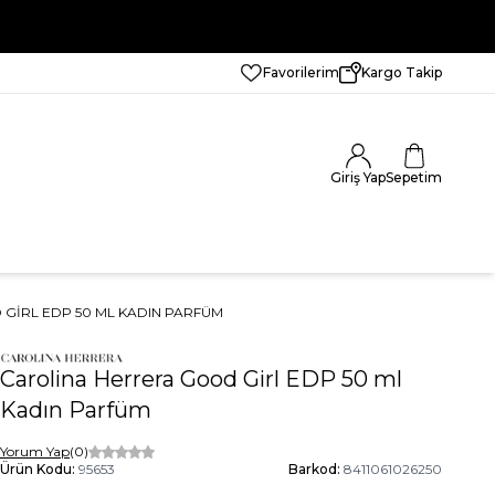
Favorilerim
Kargo Takip
Giriş Yap
Sepetim
GIRL EDP 50 ML KADIN PARFÜM
Carolina Herrera Good Girl EDP 50 ml
Kadın Parfüm
Yorum Yap
(0)
Ürün Kodu:
95653
Barkod:
8411061026250