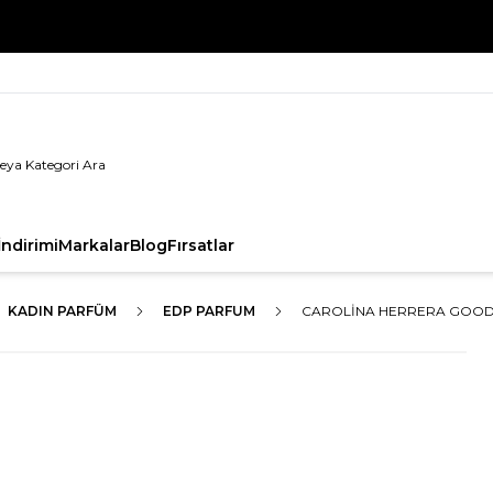
%100 Orijinal Ürün Garantisi
ndirimi
Markalar
Blog
Fırsatlar
KADIN PARFÜM
EDP PARFUM
CAROLINA HERRERA GOOD 