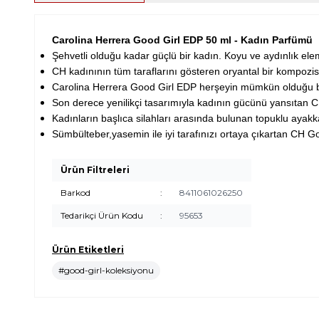
Carolina Herrera Good Girl EDP 50 ml - Kadın Parfümü
Şehvetli olduğu kadar güçlü bir kadın. Koyu ve aydınlık elem
CH kadınının tüm taraflarını gösteren oryantal bir kompozi
Carolina Herrera Good Girl EDP herşeyin mümkün olduğu bi
Son derece yenilikçi tasarımıyla kadının gücünü yansıtan C
Kadınların başlıca silahları arasında bulunan topuklu ayakka
Sümbülteber,yasemin ile iyi tarafınızı ortaya çıkartan CH 
Ürün Filtreleri
Barkod
:
8411061026250
Tedarikçi Ürün Kodu
:
95653
Ürün Etiketleri
#good-girl-koleksiyonu