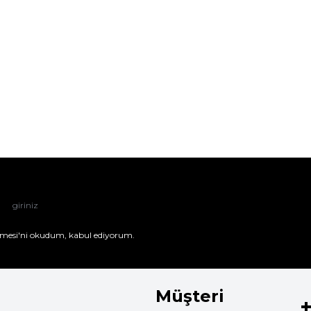
mesi'ni
okudum, kabul ediyorum.
Müşteri