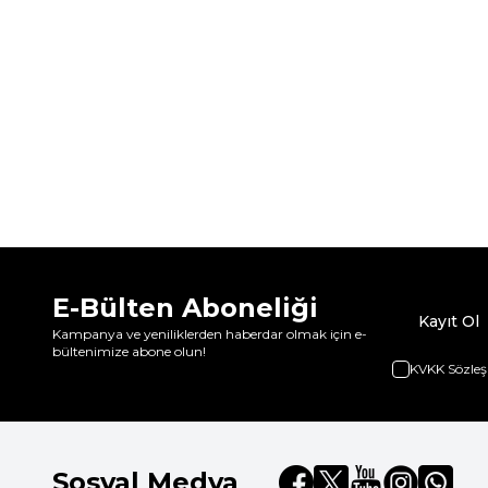
E-Bülten Aboneliği
Kayıt Ol
Kampanya ve yeniliklerden haberdar olmak için e-
bültenimize abone olun!
KVKK Sözleş
Sosyal Medya