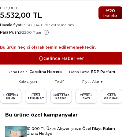
6.915,00
TL
%
20
5.532,00
TL
İNDIRIM
Havale fiyatı:
5.366,04
TL
%
3
extra indirim
Para Puan:
92200 Puan
Bu ürün geçici olarak temin edilememektedir.
Gelince Haber Ver
Daha Fazla
Carolina Herrera
Daha Fazla
EDP Parfum
Koleksiyon
Teklif
Fiyat Alarmı
HEDIYELI
HIZLI
ÜCRETSIZ
YETKILI
%100
ÜRÜN
TESLIMAT
KARGO
BAYI
ORIJINAL
Bu ürüne özel kampanyalar
10.000 TL Üzeri Alışverişinize Özel Dlays Bakım
Ürünü Hediye