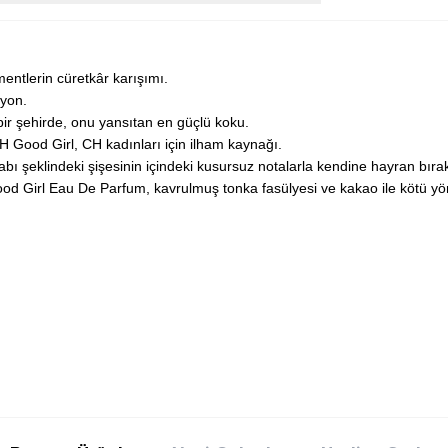
entlerin cüretkâr karışımı.
syon.
r şehirde, onu yansıtan en güçlü koku.
H Good Girl, CH kadınları için ilham kaynağı.
bı şeklindeki şişesinin içindeki kusursuz notalarla kendine hayran bırak
Good Girl Eau De Parfum, kavrulmuş tonka fasülyesi ve kakao ile kötü y