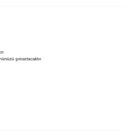
ır.
önünüzü şımartacaktır.